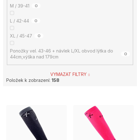
M / 39-41
0
L / 42-44
0
XL / 45-47
0
Ponožky vel. 43-46 + návlek L/XL obvod lýtka do
0
44cm,výška nad 179cm
VYMAZAT FILTRY
Položek k zobrazení:
158
V
ý
p
i