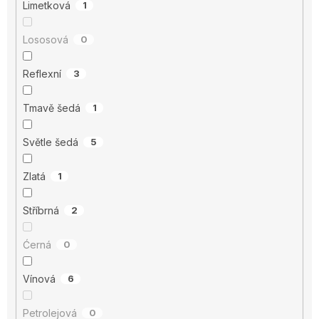
Limetková
1
Lososová
0
Reflexní
3
Tmavě šedá
1
Světle šedá
5
Zlatá
1
Stříbrná
2
Ćerná
0
Vínová
6
Petrolejová
0