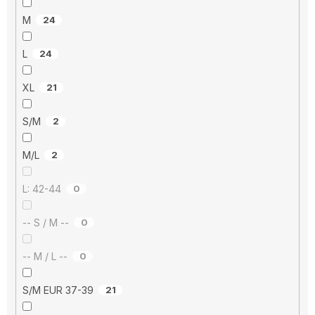
M
24
L
24
XL
21
S/M
2
M/L
2
L: 42-44
0
-- S / M --
0
-- M / L --
0
S/M EUR 37-39
21