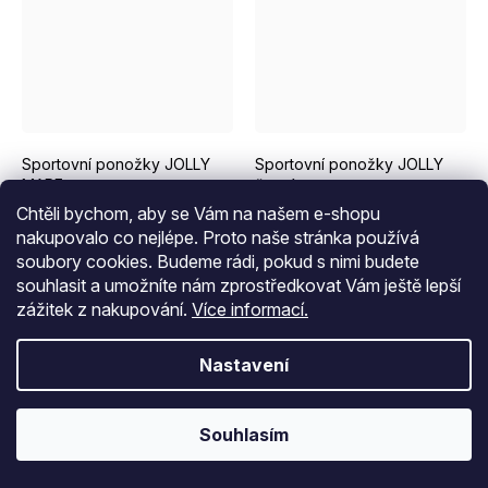
EUR 34 - 36
EUR 37 - 39
EUR 40 - 42
EUR 34 - 36
EUR 43 - 46
EUR 37 - 39
Sportovní ponožky JOLLY
Sportovní ponožky JOLLY
MARE
černé
Chtěli bychom, aby se Vám na našem e-shopu
Skladem
Skladem
nakupovalo co nejlépe. Proto naše stránka používá
149 Kč
149 Kč
soubory cookies. Budeme rádi, pokud s nimi budete
souhlasit a umožníte nám zprostředkovat Vám ještě lepší
zážitek z nakupování.
Více informací.
Nastavení
Souhlasím
EUR 37 - 39
EUR 40 - 42
EUR 43 - 46
EUR 34 - 36
EUR 37 - 39