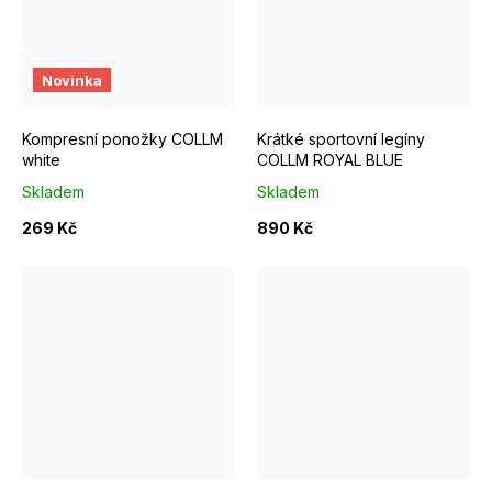
EUR 37 - 39
EUR 40 - 42
EUR 43 - 46
XS
Novinka
Kompresní ponožky COLLM
Krátké sportovní legíny
white
COLLM ROYAL BLUE
Skladem
Skladem
269 Kč
890 Kč
S
L
XS
S