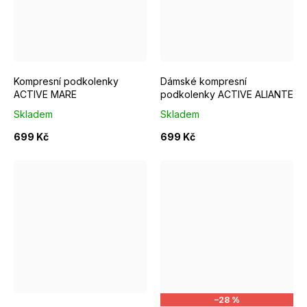
S/M EUR 37-39
M/L EUR 40-42
S/M EUR 37-39
L/XL EUR 43-46
M/L EUR 4
Kompresní podkolenky
Dámské kompresní
ACTIVE MARE
podkolenky ACTIVE ALIANTE
Skladem
Skladem
699 Kč
699 Kč
S/M EUR 37-39
M/L EUR 40-42
S/M EUR 37-39
–28 %