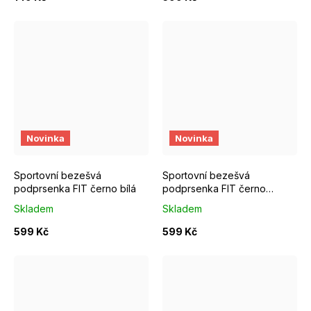
S
M
L
M
L
Novinka
Novinka
Sportovní bezešvá
Sportovní bezešvá
podprsenka FIT černo bílá
podprsenka FIT černo
růžová
Skladem
Skladem
599 Kč
599 Kč