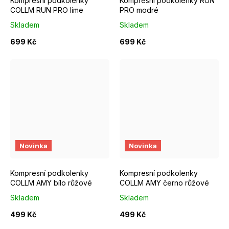
Kompresní podkolenky
Kompresní podkolenky RUN
COLLM RUN PRO lime
PRO modré
Skladem
Skladem
699 Kč
699 Kč
S/M EUR 37-39
M/L EUR 40-42
S/M EUR 37-39
M/L EUR 4
Novinka
Novinka
Kompresní podkolenky
Kompresní podkolenky
COLLM AMY bílo růžové
COLLM AMY černo růžové
Skladem
Skladem
499 Kč
499 Kč