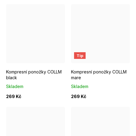
EUR 37 - 39
EUR 40 - 42
EUR 43 - 46
EUR 37 - 39
EUR 40 - 42
Tip
Kompresní ponožky COLLM
Kompresní ponožky COLLM
black
mare
Skladem
Skladem
269 Kč
269 Kč