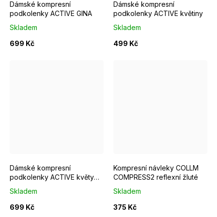
Dámské kompresní
Dámské kompresní
podkolenky ACTIVE GINA
podkolenky ACTIVE květiny
Skladem
Skladem
699 Kč
499 Kč
S/M EUR 37-39
M/L EUR 40-42
S/M
L/XL EUR 43-46
M/L
Dámské kompresní
Kompresní návleky COLLM
podkolenky ACTIVE květy
COMPRESS2 reflexní žluté
černé
Skladem
Skladem
699 Kč
375 Kč