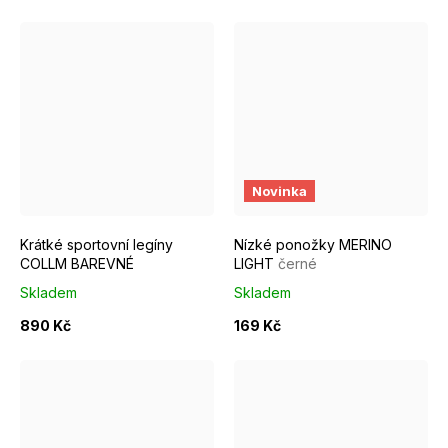
L
XL
EUR 37 - 39
EUR 40 - 42
Novinka
Krátké sportovní legíny
Nízké ponožky MERINO
COLLM BAREVNÉ
LIGHT
černé
Skladem
Skladem
890 Kč
169 Kč