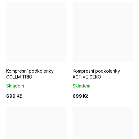
S/M EUR 37-39
M/L EUR 40-42
S/M EUR 37-39
L/XL EUR 43-46
M/L EUR 4
Kompresní podkolenky
Kompresní podkolenky
COLLM TRIO
ACTIVE GEKO
Skladem
Skladem
699 Kč
699 Kč