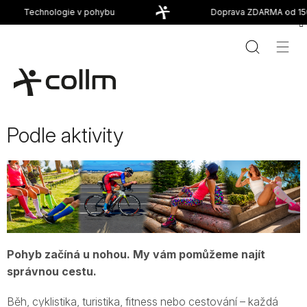
Přejít
Technologie v pohybu
Doprava ZDARMA od 1500
na
obsah
Podle aktivity
Pohyb začíná u nohou. My vám pomůžeme najít
správnou cestu.
Běh, cyklistika, turistika, fitness nebo cestování – každá