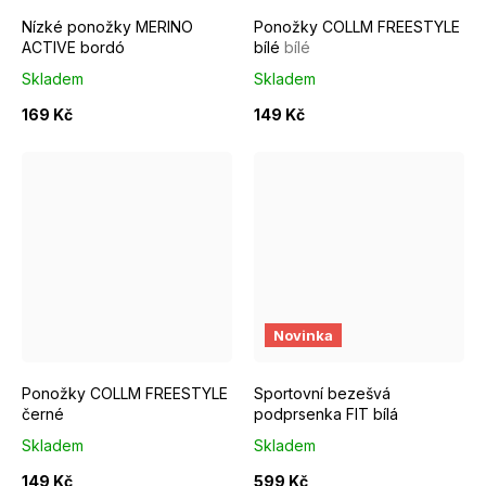
Nízké ponožky MERINO
Ponožky COLLM FREESTYLE
ACTIVE bordó
bílé
bílé
Skladem
Skladem
169 Kč
149 Kč
EUR 37 - 39
EUR 40 - 42
EUR 43 - 46
M
L
Novinka
Ponožky COLLM FREESTYLE
Sportovní bezešvá
černé
podprsenka FIT bílá
Skladem
Skladem
149 Kč
599 Kč