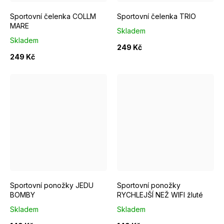
Sportovní čelenka COLLM
Sportovní čelenka TRIO
MARE
Skladem
Skladem
249 Kč
249 Kč
EUR 37 - 39
EUR 40 - 42
EUR 43 - 46
EUR 37 - 39
EUR 40 - 42
Sportovní ponožky JEDU
Sportovní ponožky
BOMBY
RYCHLEJŠÍ NEŽ WIFI žluté
Skladem
Skladem