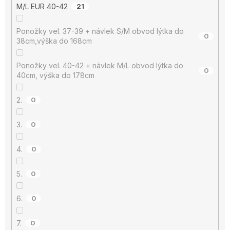
M/L EUR 40-42
21
Ponožky vel. 37-39 + návlek S/M obvod lýtka do
0
38cm,výška do 168cm
Ponožky vel. 40-42 + návlek M/L obvod lýtka do
0
40cm, výška do 178cm
2.
0
3.
0
4.
0
5.
0
6.
0
7.
0