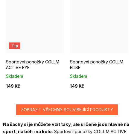
EUR 37 - 39
EUR 40 - 42
EUR 43 - 46
EUR 37 - 39
EUR 40 - 42
Tip
Sportovní ponožky COLLM
Sportovní ponožky COLLM
ACTIVE EYE
ELISE
Skladem
Skladem
149 Kč
149 Kč
ZOBRAZIT VŠECHNY SOUVISEJÍCÍ PRODUKTY
Na šachy si je můžete vzít taky, ale určené jsou hlavně na
sport, na běh i na kolo
. Sportovní ponožky COLLM ACTIVE