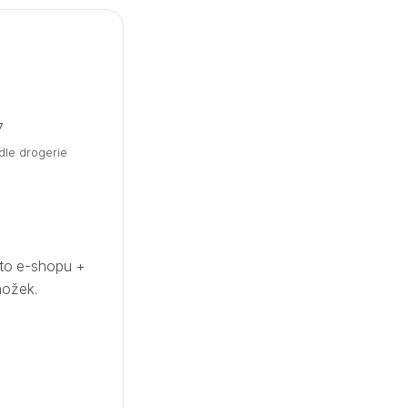
7
le drogerie
sto e-shopu +
nožek.