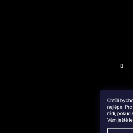
Odebíra
Chtěli byc
nejlépe. Pr
rádi, pokud
Vám ještě le
Copyright 2026
COLLM.CZ
. Všechna práva vyhrazen
Kliknu