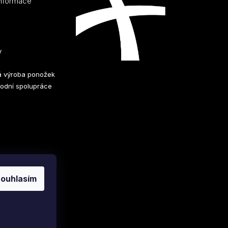
informace
y
 výroba ponožek
odní spolupráce
ouhlasím
Vytvořil Shoptet