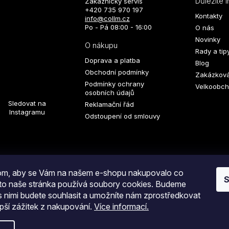
Důležité 
Zákaznický servis
+420 735 970 197
Kontakty
info@collm.cz
Po - Pá 08:00 - 16:00
O nás
Novinky
O nákupu
Rady a tip
Doprava a platba
Blog
Obchodní podmínky
Zakázková
Podmínky ochrany
Velkoobch
osobních údajů
Sledovat na
Reklamační řád
Instagramu
Odstoupení od smlouvy
t newsletter
hom, aby se Vám na našem e-shopu nakupovalo co
S
oto naše stránka používá soubory cookies. Budeme
 s nimi budete souhlasit a umožníte nám zprostředkovat
PŘIHLÁSIT
pší zážitek z nakupování.
Více informací.
SE
a.
Upravit nastavení cookies
tím na tlačítko
ODESLAT OBJEDNÁVKU
souhlasíte