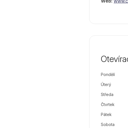
Web:
www.co
Otevíra
Pondělí
Úterý
Středa
Čtvrtek
Pátek
Sobota