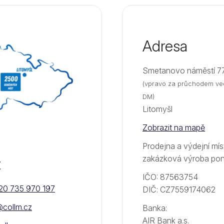
Adresa
Smetanovo náměstí 7
(vpravo za průchodem ved
DM)
Litomyšl
Zobrazit na mapě
Prodejna a výdejní mí
zakázková výroba po
t
IČO: 87563754
20 735 970 197
DIČ: CZ7559174062
@collm.cz
Banka:
AIR Bank a.s.