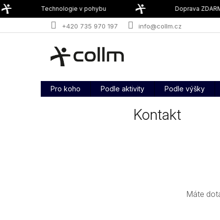
Přejít
Technologie v pohybu
Doprava ZDARMA
na
obsah
+420 735 970 197
info@collm.cz
Pro koho
Podle aktivity
Podle výšky
Kontakt
Máte dot