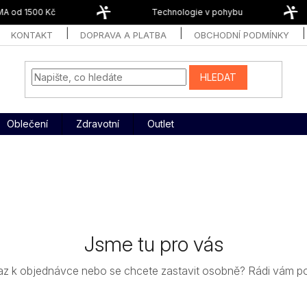
 od 1500 Kč
Technologie v pohybu
KONTAKT
DOPRAVA A PLATBA
OBCHODNÍ PODMÍNKY
HLEDAT
Oblečení
Zdravotní
Outlet
Jsme tu pro vás
az k objednávce nebo se chcete zastavit osobně? Rádi vám 