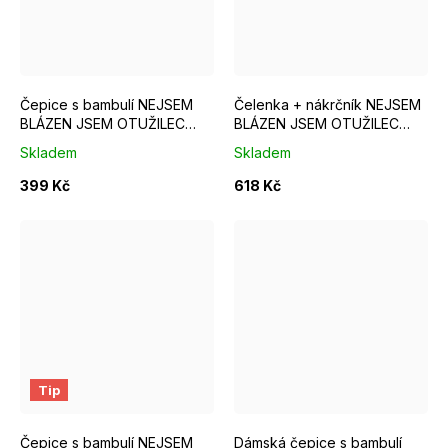
L/XL obvod hlavy 55-60cm
Čepice s bambulí NEJSEM
Čelenka + nákrčník NEJSEM
BLÁZEN JSEM OTUŽILEC
BLÁZEN JSEM OTUŽILEC
žlutá
žlutá
Skladem
Skladem
399 Kč
618 Kč
Tip
Čepice s bambulí NEJSEM
Dámská čepice s bambulí