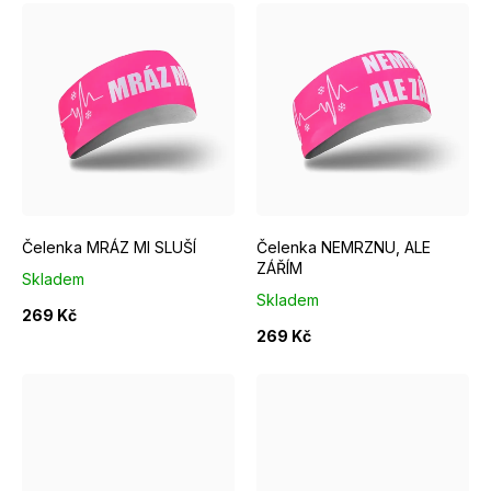
k
t
ů
Čelenka MRÁZ MI SLUŠÍ
Čelenka NEMRZNU, ALE
ZÁŘÍM
Skladem
Skladem
269 Kč
269 Kč