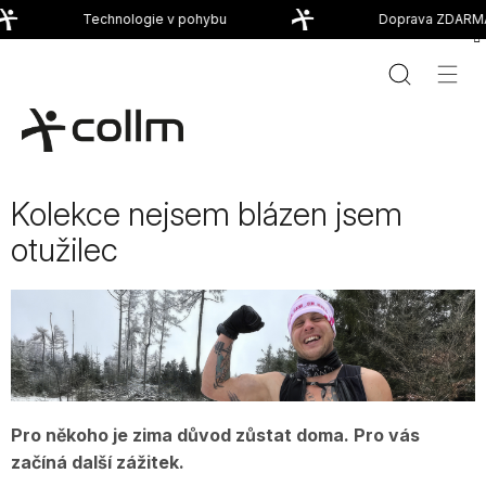
Přejít
Technologie v pohybu
Doprava ZDARMA 
na
obsah
Kolekce nejsem blázen jsem
otužilec
Pro někoho je zima důvod zůstat doma. Pro vás
začíná další zážitek.