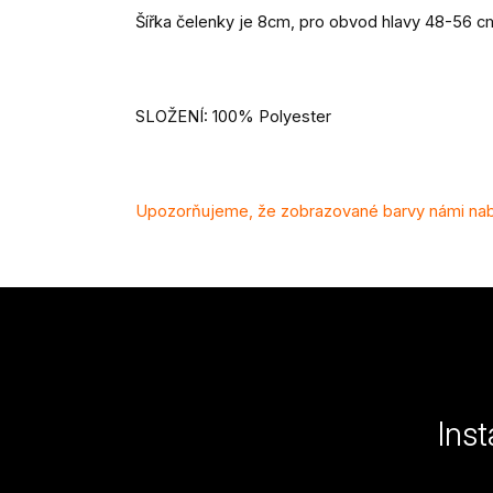
Šířka čelenky je 8cm, pro obvod hlavy 48-56 c
SLOŽENÍ: 100% Polyester
Upozorňujeme, že zobrazované barvy námi nabí
Z
á
p
a
Ins
t
í