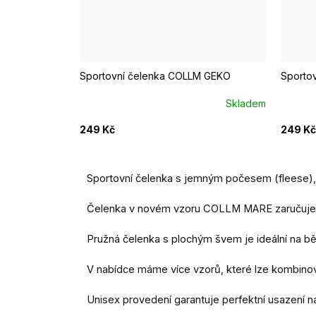
Sportovní čelenka COLLM GEKO
Sporto
Skladem
249 Kč
249 Kč
Sportovní čelenka s jemným počesem (fleese), 
Čelenka v novém vzoru COLLM MARE zaručuje svě
Pružná čelenka s plochým švem je ideální na běh, 
V nabídce máme více vzorů, které lze kombinov
Unisex provedení garantuje perfektní usazení na