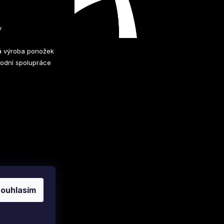
y
 výroba ponožek
odní spolupráce
ouhlasím