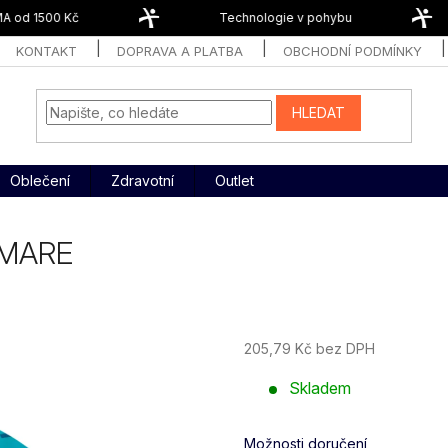
 od 1500 Kč
Technologie v pohybu
KONTAKT
DOPRAVA A PLATBA
OBCHODNÍ PODMÍNKY
HLEDAT
Oblečení
Zdravotní
Outlet
 MARE
205,79 Kč bez DPH
Měrná
Skladem
cena:
Možnosti doručení