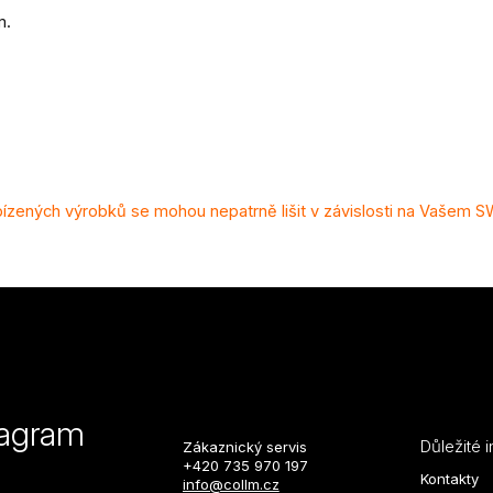
m.
zených výrobků se mohou nepatrně lišit v závislosti na Vašem 
tagram
Důležité 
Zákaznický servis
+420 735 970 197
Kontakty
info@collm.cz