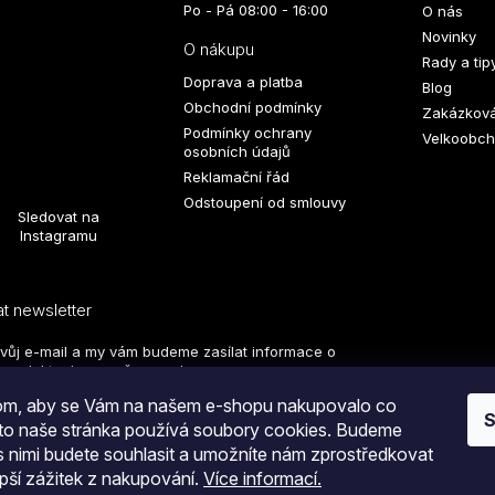
Po - Pá 08:00 - 16:00
O nás
Novinky
O nákupu
Rady a tip
Doprava a platba
Blog
Obchodní podmínky
Zakázková
Podmínky ochrany
Velkoobch
osobních údajů
Reklamační řád
Odstoupení od smlouvy
Sledovat na
Instagramu
t newsletter
svůj e-mail a my vám budeme zasílat informace o
produktech na našem e-shopu.
hom, aby se Vám na našem e-shopu nakupovalo co
S
PŘIHLÁSIT
oto naše stránka používá soubory cookies. Budeme
 s nimi budete souhlasit a umožníte nám zprostředkovat
SE
pší zážitek z nakupování.
Více informací.