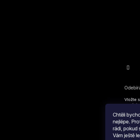
Odebíra
Vložte 
nových 
Chtěli byc
E-mail
nejlépe. Pr
rádi, pokud
Vám ještě le