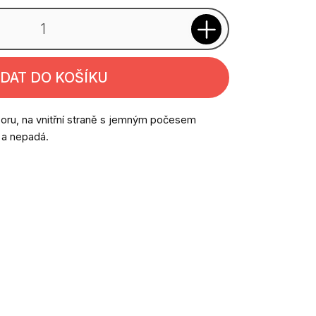
IDAT DO KOŠÍKU
oru, na vnitřní straně s jemným počesem
í a nepadá.