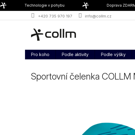
Přejít
Technologie v pohybu
Doprava ZDARMA
na
obsah
+420 735 970 197
info@collm.cz
Pro koho
Podle aktivity
Podle výšky
Sportovní čelenka COLLM