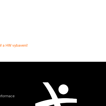
SW a HW vybavení!
informace