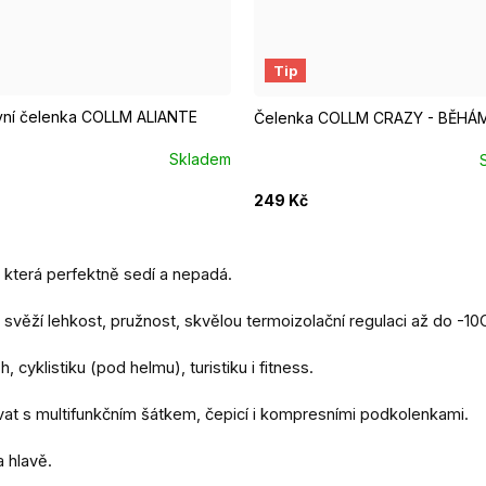
Tip
vní čelenka COLLM ALIANTE
Čelenka COLLM CRAZY - BĚHÁ
Skladem
249 Kč
která perfektně sedí a nepadá.
ží lehkost, pružnost, skvělou termoizolační regulaci až do -10C,
cyklistiku (pod helmu), turistiku i fitness.
at s multifunkčním šátkem, čepicí i kompresními podkolenkami.
 hlavě.