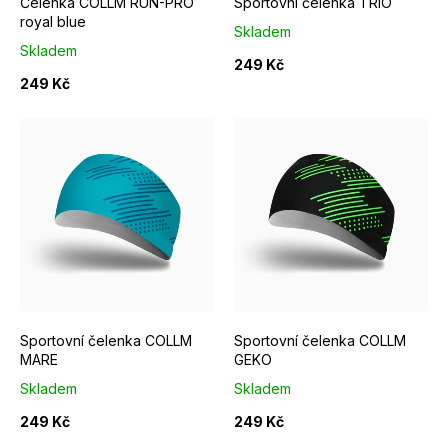
Čelenka COLLM RUN-PRO
Sportovní čelenka TRIO
o
royal blue
Skladem
d
Skladem
249 Kč
u
249 Kč
k
t
ů
Sportovní čelenka COLLM
Sportovní čelenka COLLM
MARE
GEKO
Skladem
Skladem
249 Kč
249 Kč