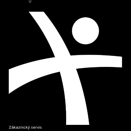
i
s
u
Zákaznický servis