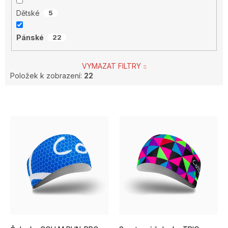
Dětské
5
Pánské
22
VYMAZAT FILTRY
Položek k zobrazení:
22
V
ý
p
i
s
p
r