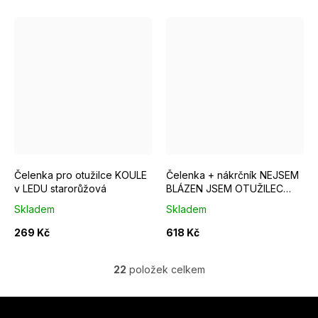
Čelenka pro otužilce KOULE
Čelenka + nákrčník NEJSEM
v LEDU starorůžová
BLÁZEN JSEM OTUŽILEC
žlutá
Skladem
Skladem
269 Kč
618 Kč
22
položek celkem
O
v
Z