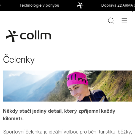
Přejít
Technologie v pohybu
Doprava ZDARMA od
na
obsah
Čelenky
Někdy stačí jediný detail, který zpříjemní každý
kilometr.
Sportovní čelenka je ideální volbou pro běh, turistiku, běžky,