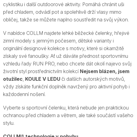
cyklistiku i další outdoorové aktivity. Pomáhá chránit uši
před chladem, odvádí pot a spolehlivě drží vlasy mimo
obličej, takže se můžete naplno soustředit na svůj výkon.
V nabídce COLLM najdete lehké běžecké čelenky, hřejivé
zimní modely s jemným počesem, dětské varianty i
originální designové kolekce s motivy, které si okamžitě
získaly své fanoušky. Ať už dáváte přednost sportovnímu
vzhledu řady RUN PRO, nebo chcete dát okolí najevo svůj
životní styl prostřednictvím kolekcí
Nejsem blázen, jsem
otužilec
,
KOULE V LEDU
či dalších autorských motivů,
vždy získáte funkční doplněk navržený pro aktivní pohyb i
každodenní nošení.
Vyberte si sportovní čelenku, která nebude jen praktickou
ochranou před chladem a větrem, ale také součástí vašeho
stylu.
COLLM® technologie v pohybu.