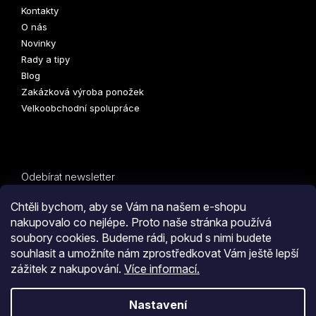
Kontakty
O nás
Novinky
Rady a tipy
Blog
Zakázková výroba ponožek
Velkoobchodní spolupráce
Odebírat newsletter
Vložte svůj e-mail a my vám budeme zasílat informace o
Chtěli bychom, aby se Vám na našem e-shopu
nových produktech na našem e-shopu.
nakupovalo co nejlépe. Proto naše stránka používá
soubory cookies. Budeme rádi, pokud s nimi budete
E-mail
PŘIHLÁSIT
souhlasit a umožníte nám zprostředkovat Vám ještě lepší
zážitek z nakupování.
Více informací.
SE
Kliknutím na tlačítko
ODESLAT OBJEDNÁVKU
souhlasíte
Nastavení
s
obchodními podmínkami
i s podmínkami
zpracování
Vytvořil Shoptet