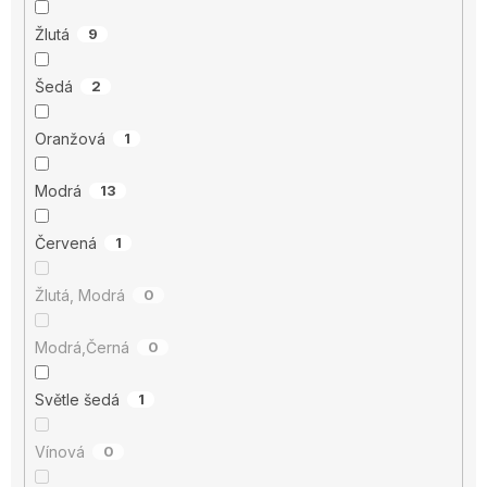
Žlutá
9
Šedá
2
Oranžová
1
Modrá
13
Červená
1
Žlutá, Modrá
0
Modrá,Černá
0
Světle šedá
1
Vínová
0