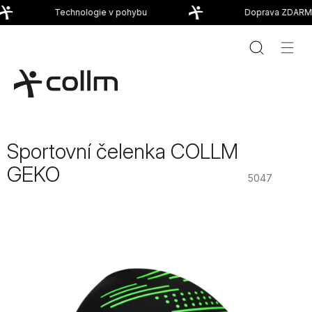
Přejít
Technologie v pohybu
Doprava ZDARMA
na
obsah
Sportovní čelenka COLLM
GEKO
5047