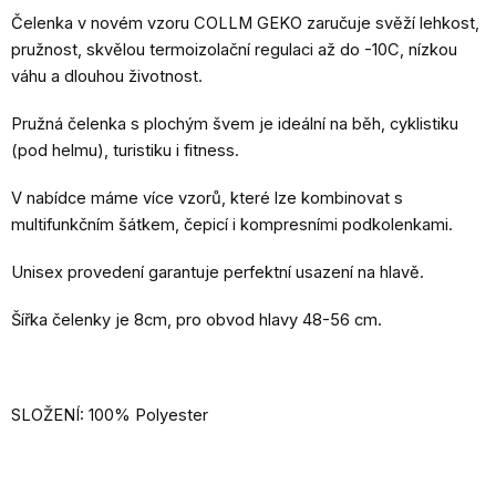
Čelenka v novém vzoru COLLM GEKO zaručuje svěží lehkost,
pružnost, skvělou termoizolační regulaci až do -10C, nízkou
váhu a dlouhou životnost.
Pružná čelenka s plochým švem je ideální na běh, cyklistiku
(pod helmu), turistiku i fitness.
V nabídce máme více vzorů, které lze kombinovat s
multifunkčním šátkem, čepicí i kompresními podkolenkami.
Unisex provedení garantuje perfektní usazení na hlavě.
Šířka čelenky je 8cm, pro obvod hlavy 48-56 cm.
SLOŽENÍ: 100% Polyester