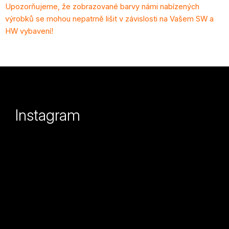
Upozorňujeme, že zobrazované barvy námi nabízených
výrobků se mohou nepatrně lišit v závislosti na Vašem SW a
HW vybavení!
Z
á
p
Instagram
a
t
í