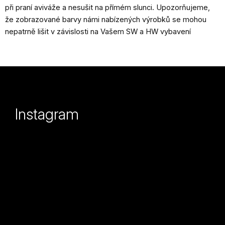
při praní aviváže a nesušit na přímém slunci. Upozorňujeme,
že zobrazované barvy námi nabízených výrobků se mohou
nepatrně lišit v závislosti na Vašem SW a HW vybavení
Z
á
p
Instagram
a
t
í