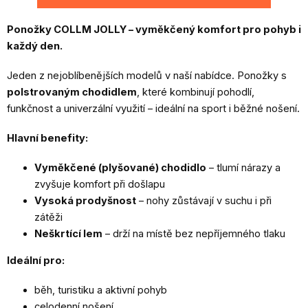
Ponožky COLLM JOLLY – vyměkčený komfort pro pohyb i
každý den.
Jeden z nejoblíbenějších modelů v naší nabídce. Ponožky s
polstrovaným chodidlem
, které kombinují pohodlí,
funkčnost a univerzální využití – ideální na sport i běžné nošení.
Hlavní benefity:
Vyměkčené (plyšované) chodidlo
– tlumí nárazy a
zvyšuje komfort při došlapu
Vysoká prodyšnost
– nohy zůstávají v suchu i při
zátěži
Neškrtící lem
– drží na místě bez nepříjemného tlaku
Ideální pro:
běh, turistiku a aktivní pohyb
celodenní nošení