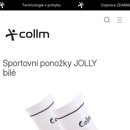
Přejít
Technologie v pohybu
Doprava ZDARMA
na
obsah
Sportovní ponožky JOLLY
bílé