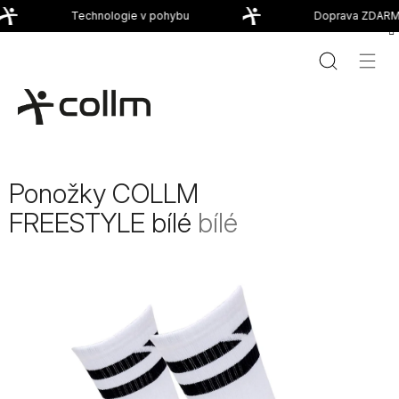
Přejít
Technologie v pohybu
Doprava ZDARMA
na
obsah
Ponožky COLLM
FREESTYLE bílé
bílé