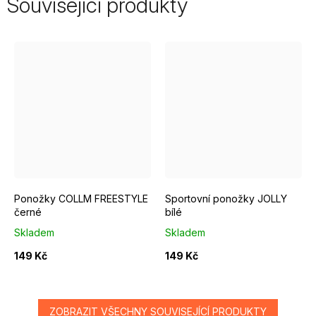
Související produkty
EUR 37 - 39
EUR 40 - 42
EUR 43 - 46
EUR 37 - 39
EUR 40 - 42
Ponožky COLLM FREESTYLE
Sportovní ponožky JOLLY
černé
bílé
Skladem
Skladem
149 Kč
149 Kč
ZOBRAZIT VŠECHNY SOUVISEJÍCÍ PRODUKTY