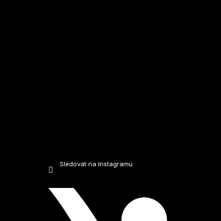
t
í
Sledovat na Instagramu