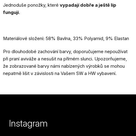
Jednoduše ponožky, které
vypadají dobře a ještě líp
fungují
.
Materiálové složení
:
58% Bavlna, 33% Polyamid, 9% Elastan
Pro dlouhodobé zachování barvy, doporučujeme nepoužívat
při praní aviváže a nesušit na přímém slunci. Upozorňujeme,
že zobrazované barvy námi nabízených výrobků se mohou
nepatrně lišit v závislosti na Vašem SW a HW vybavení.
Z
á
p
Instagram
a