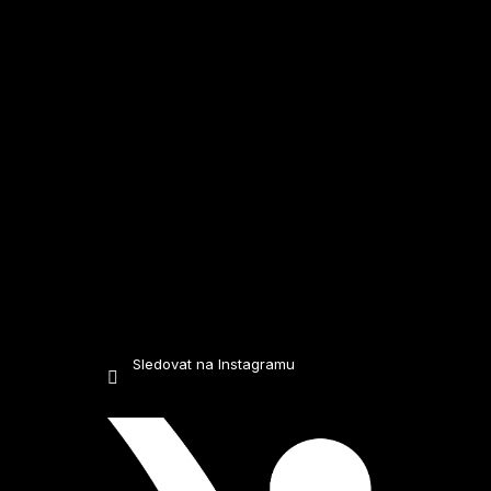
t
í
Sledovat na Instagramu