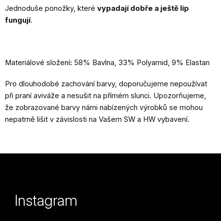
Jednoduše ponožky, které
vypadají dobře a ještě líp
fungují
.
Materiálové složení
:
58% Bavlna, 33% Polyamid, 9% Elastan
Pro dlouhodobé zachování barvy, doporučujeme nepoužívat
při praní aviváže a nesušit na přímém slunci. Upozorňujeme,
že zobrazované barvy námi nabízených výrobků se mohou
nepatrně lišit v závislosti na Vašem SW a HW vybavení.
Z
á
p
Instagram
a