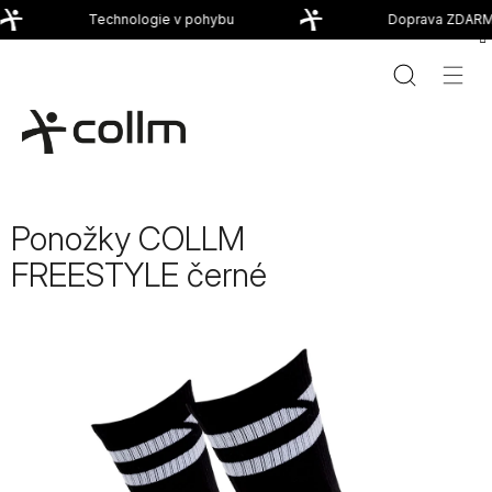
Přejít
Technologie v pohybu
Doprava ZDARMA
na
obsah
Ponožky COLLM
FREESTYLE černé