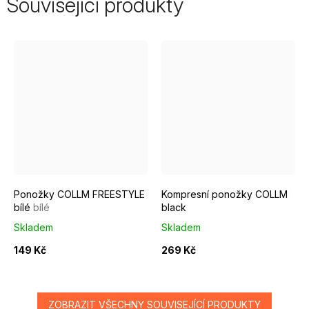
Související produkty
EUR 37 - 39
EUR 40 - 42
EUR 43 - 46
EUR 37 - 39
EUR 40 - 42
Ponožky COLLM FREESTYLE
Kompresní ponožky COLLM
bílé
bílé
black
Skladem
Skladem
149 Kč
269 Kč
ZOBRAZIT VŠECHNY SOUVISEJÍCÍ PRODUKTY