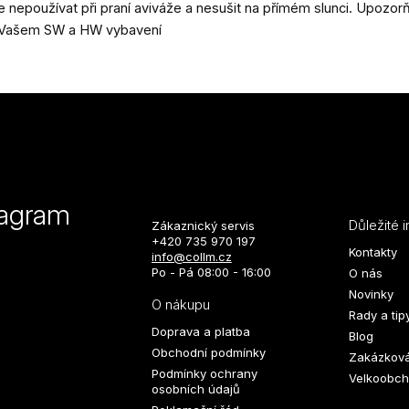
nepoužívat při praní aviváže a nesušit na přímém slunci. Upozo
na Vašem SW a HW vybavení
tagram
Důležité 
Zákaznický servis
+420 735 970 197
Kontakty
info@collm.cz
Po - Pá 08:00 - 16:00
O nás
Novinky
O nákupu
Rady a tip
Doprava a platba
Blog
Obchodní podmínky
Zakázková
Podmínky ochrany
Velkoobch
osobních údajů