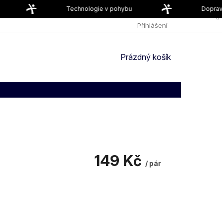
Technologie v pohybu
Doprava
PODMÍNKY OCHRANY OSOBNÍCH ÚDAJŮ
Přihlášení
NÁKUPNÍ
Prázdný košík
KOŠÍK
149 Kč
/ pár