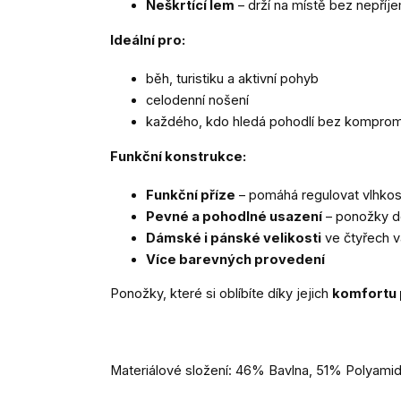
Neškrtící lem
– drží na místě bez nepříj
Ideální pro:
běh, turistiku a aktivní pohyb
celodenní nošení
každého, kdo hledá pohodlí bez kompro
Funkční konstrukce:
Funkční příze
– pomáhá regulovat vlhkos
Pevné a pohodlné usazení
– ponožky do
Dámské i pánské velikosti
ve čtyřech v
Více barevných provedení
Ponožky, které si oblíbíte díky jejich
komfortu p
Materiálové složení: 46% Bavlna, 51% Polyamid