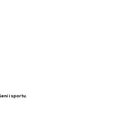
ení i sportu
.