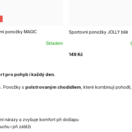
7 - 39
EUR 37 - 39
EUR 40 - 42
e
vní ponožky MAGIC
Sportovní ponožky JOLLY bílé
Skladem
149 Kč
 pro pohyb i každý den.
e. Ponožky s
polstrovaným chodidlem
, které kombinují pohodlí,
mí nárazy a zvyšuje komfort při došlapu
uchu i při zátěži