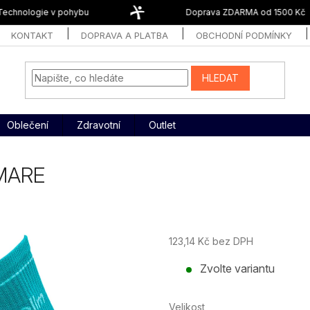
echnologie v pohybu
Doprava ZDARMA od 1500 Kč
KONTAKT
DOPRAVA A PLATBA
OBCHODNÍ PODMÍNKY
HLEDAT
Oblečení
Zdravotní
Outlet
 MARE
123,14 Kč bez DPH
Měrná
Zvolte variantu
cena:
Velikost