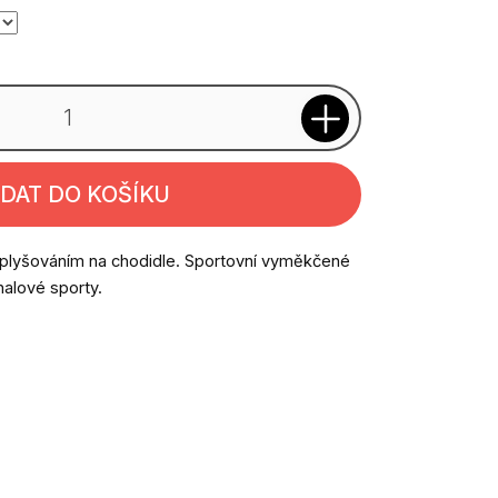
IDAT DO KOŠÍKU
plyšováním na chodidle. Sportovní vyměkčené
halové sporty.