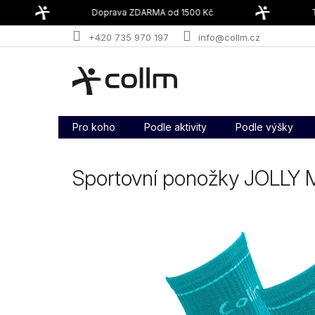
Přejít
Doprava ZDARMA od 1500 Kč
T
na
obsah
+420 735 970 197
info@collm.cz
Pro koho
Podle aktivity
Podle výšky
Sportovní ponožky JOLLY