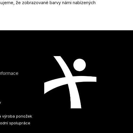
rňujeme, že zobrazované barvy námi nabízených
informace
y
 výroba ponožek
odní spolupráce