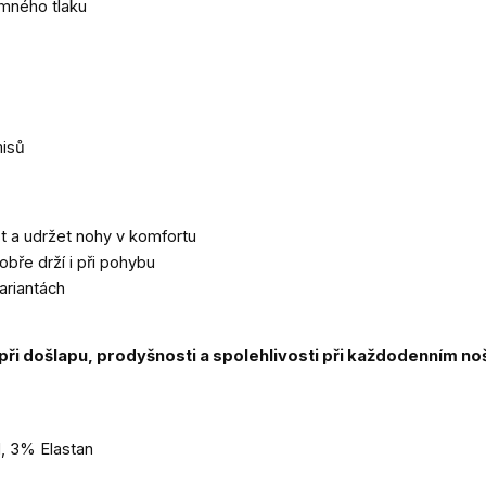
emného tlaku
misů
t a udržet nohy v komfortu
bře drží i při pohybu
ariantách
ři došlapu, prodyšnosti a spolehlivosti při každodenním noš
, 3% Elastan