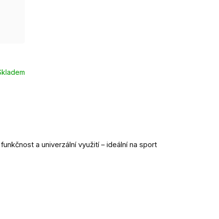
EUR 43 - 46
Skladem
 funkčnost a univerzální využití – ideální na sport