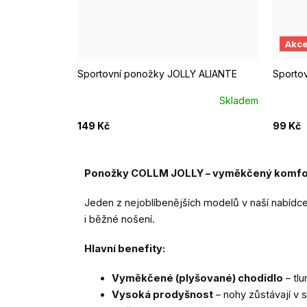
EUR 34 - 36
EUR 37 - 39
EUR 40 - 42
EUR 3
Akc
Sportovní ponožky JOLLY ALIANTE
Sporto
Skladem
149 Kč
99 Kč
Ponožky COLLM JOLLY – vyměkčený komfort
Jeden z nejoblíbenějších modelů v naší nabídc
i běžné nošení.
Hlavní benefity:
Vyměkčené (plyšované) chodidlo
– tlu
Vysoká prodyšnost
– nohy zůstávají v s