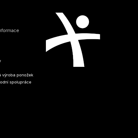
informace
y
 výroba ponožek
odní spolupráce