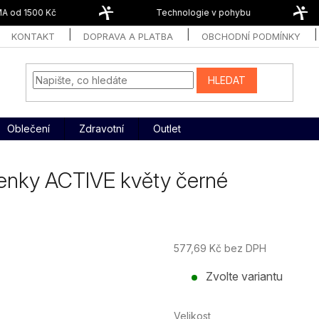
od 1500 Kč
Technologie v pohybu
KONTAKT
DOPRAVA A PLATBA
OBCHODNÍ PODMÍNKY
HLEDAT
Oblečení
Zdravotní
Outlet
enky ACTIVE květy černé
577,69 Kč bez DPH
Měrná
Zvolte variantu
cena:
Velikost