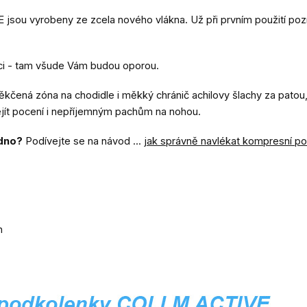
 vyrobeny ze zcela nového vlákna. Už při prvním použití poznát
eraci - tam všude Vám budou oporou.
kčená zóna na chodidle i měkký chránič achilovy šlachy za patou, 
dejít pocení i nepříjemným pachům na nohou.
adno?
Podívejte se na návod ...
jak správně navlékat kompresní p
n