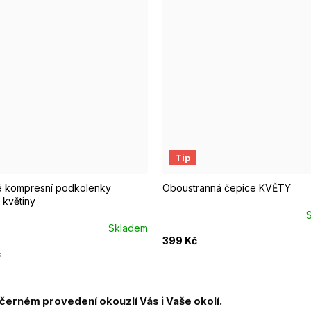
EUR 37-39
Tip
 kompresní podkolenky
Oboustranná čepice KVĚTY
květiny
Skladem
399 Kč
č
 černém provedení okouzlí Vás i Vaše okolí.