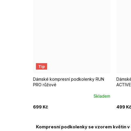
S/M EUR 37-39
M/L EUR 40-42
S/M 
Tip
Dámské kompresní podkolenky RUN
Dámské
PRO růžové
ACTIVE 
Skladem
699 Kč
499 K
Kompresní podkolenky se vzorem
květin v