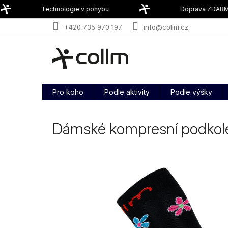
Přejít
Technologie v pohybu
Doprava ZDARMA 
na
obsah
+420 735 970 197
info@collm.cz
Pro koho
Podle aktivity
Podle výšky
Dámské kompresní podkol