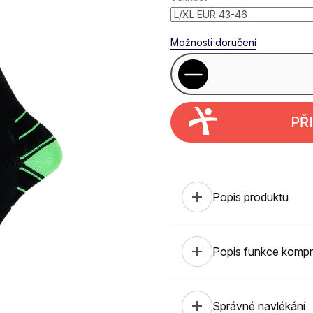
Možnosti doručení
PŘ
add
Popis produktu
add
Popis funkce komp
add
Správné navlékání