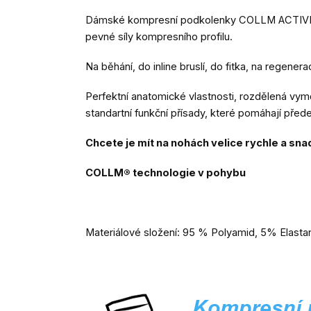
Dámské kompresní podkolenky COLLM ACTIVE jsou
pevné síly kompresního profilu.
Na běhání, do inline bruslí, do fitka, na regen
Perfektní anatomické vlastnosti, rozdělená vymě
standartní funkční přísady, které pomáhají pře
Chcete je mít na nohách velice rychle a sn
COLLM® technologie v pohybu
Materiálové složení: 95 % Polyamid, 5% Elasta