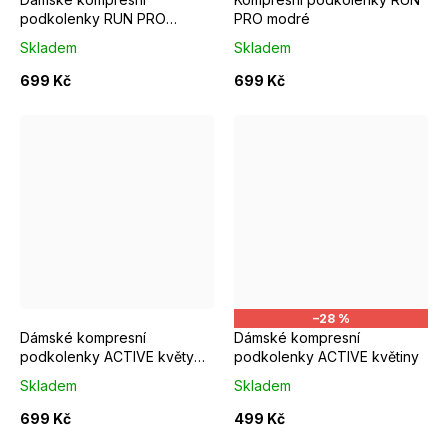
podkolenky RUN PRO
PRO modré
růžové
Skladem
Skladem
699 Kč
699 Kč
S/M EUR 37-39
M/L EUR 40-42
S/M EUR 37-39
L/XL EUR 43-46
–28 %
Dámské kompresní
Dámské kompresní
podkolenky ACTIVE květy
podkolenky ACTIVE květiny
černé
Skladem
Skladem
699 Kč
499 Kč