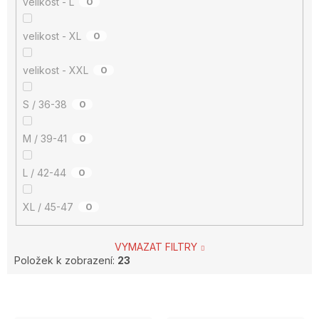
velikost - L
0
velikost - XL
0
velikost - XXL
0
S / 36-38
0
M / 39-41
0
L / 42-44
0
XL / 45-47
0
VYMAZAT FILTRY
Položek k zobrazení:
23