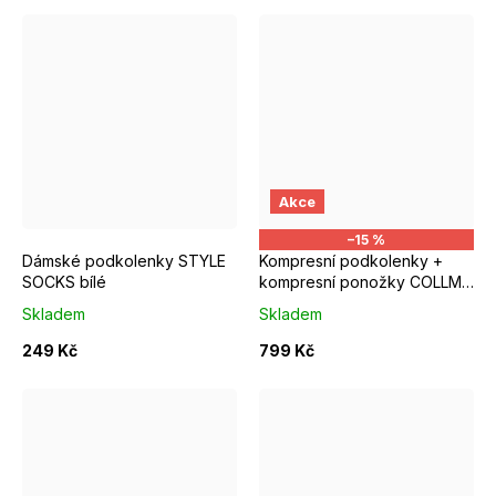
S/M EUR 37-39
M/L EUR 4
Akce
–15 %
Dámské podkolenky STYLE
Kompresní podkolenky +
SOCKS bílé
kompresní ponožky COLLM
MARE
Skladem
Skladem
249 Kč
799 Kč