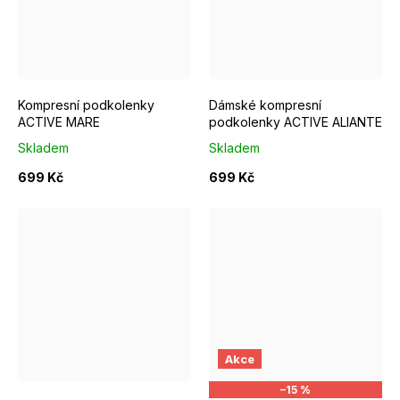
S/M EUR 37-39
M/L EUR 40-42
S/M EUR 37-39
L/XL EUR 43-46
M/L EUR 4
Kompresní podkolenky
Dámské kompresní
ACTIVE MARE
podkolenky ACTIVE ALIANTE
Skladem
Skladem
699 Kč
699 Kč
S/M EUR 37-39
M/L EUR 40-42
S/M EUR 37-39
L/XL EUR 43-46
M/L EUR 4
Akce
–15 %