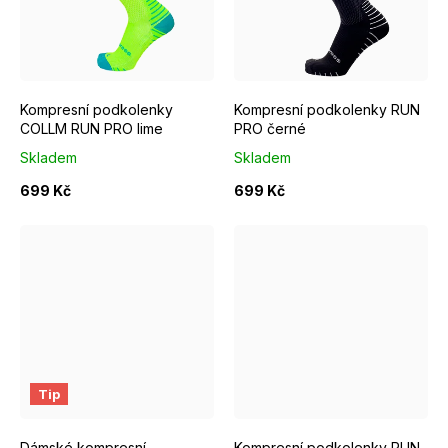
S/M EUR 37-39
M/L EUR 40-42
S/M EUR 37-39
M/L EUR 4
Kompresní podkolenky
Kompresní podkolenky RUN
COLLM RUN PRO lime
PRO černé
Skladem
Skladem
699 Kč
699 Kč
S/M EUR 37-39
M/L EUR 40-42
S/M EUR 37-39
M/L EUR 4
Tip
Dámské kompresní
Kompresní podkolenky RUN