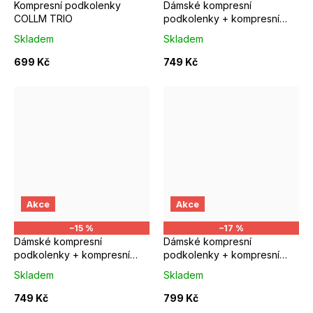
Kompresní podkolenky
Dámské kompresní
COLLM TRIO
podkolenky + kompresní
ponožky COLLM ALIANTE
Skladem
Skladem
699 Kč
749 Kč
S/M EUR 37-39
M/L EUR 40-42
S/M EUR 37-39
M/L EUR 4
Akce
Akce
–15 %
–17 %
Dámské kompresní
Dámské kompresní
podkolenky + kompresní
podkolenky + kompresní
ponožky COLLM GINA
ponožky COLLM RUN PRO
Skladem
Skladem
růžové
749 Kč
799 Kč