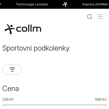
Přejít
Technologie v pohybu
Doprava ZDARMA od
na
obsah
Sportovní podkolenky
Cena
249
Kč
999
Kč