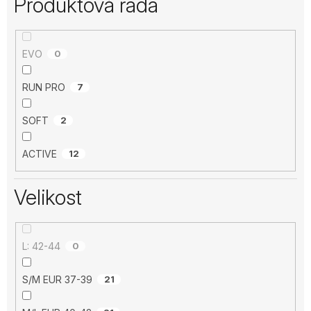
Produktová řada
EVO
0
RUN PRO
7
SOFT
2
ACTIVE
12
Velikost
L: 42-44
0
S/M EUR 37-39
21