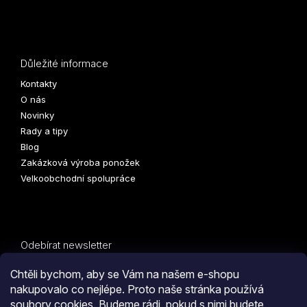
Důležité informace
Kontakty
O nás
Novinky
Rady a tipy
Blog
Zakázková výroba ponožek
Velkoobchodní spolupráce
Odebírat newsletter
Vložte svůj e-mail a my vám budeme zasílat informace o
Chtěli bychom, aby se Vám na našem e-shopu
nových produktech na našem e-shopu.
nakupovalo co nejlépe. Proto naše stránka používá
soubory cookies. Budeme rádi, pokud s nimi budete