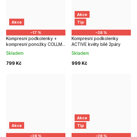
Akce
S/M EUR 37-39
M/L EUR 40-42
S/M EUR 37-39
M/L EUR 4
Akce
Tip
–17 %
–28 %
Kompresní podkolenky +
Kompresní podkolenky
kompresní ponožky COLLM
ACTIVE květy bílé 2páry
RUN PRO černé
Skladem
Skladem
799 Kč
999 Kč
Akce
S/M EUR 37-39
S/M EUR 37-39
M/L EUR 4
Akce
Tip
–28 %
–28 %