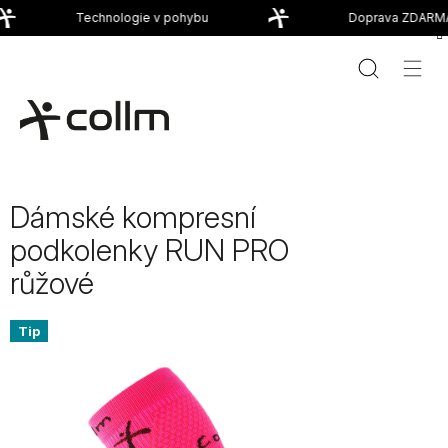
Přejít
Technologie v pohybu
Doprava ZDARMA 
na
obsah
Dámské kompresní
podkolenky RUN PRO
růžové
Tip