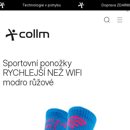
Přejít
Technologie v pohybu
Doprava ZDARMA
na
obsah
Sportovní ponožky
RYCHLEJŠÍ NEŽ WIFI
modro růžové