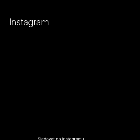
á
p
Instagram
a
t
í
Sledovat na Instagramu