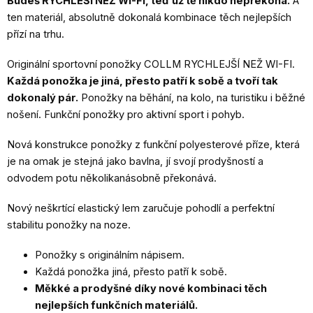
Budeš RYCHLEŠÍ NEŽ WI-FI, teď už tě nikdo nepřekoná.
A
ten materiál, absolutně dokonalá kombinace těch nejlepších
přízí na trhu.
Originální sportovní ponožky COLLM RYCHLEJŠÍ NEŽ WI-FI.
Každá ponožka je jiná, přesto patří k sobě a tvoří tak
dokonalý pár.
Ponožky na běhání, na kolo, na turistiku i běžné
nošení. F
unkční ponožky pro aktivní sport i pohyb.
Nová konstrukce ponožky z funkční polyesterové příze, která
je na omak je stejná jako bavlna, jí svojí prodyšností a
odvodem potu několikanásobně překonává.
Nový neškrtící elastický lem zaručuje pohodlí a perfektní
stabilitu ponožky na noze.
Ponožky s originálním nápisem.
Každá ponožka jiná, přesto patří k sobě.
Měkké a prodyšné díky nové kombinaci těch
nejlepších funkčních materiálů.