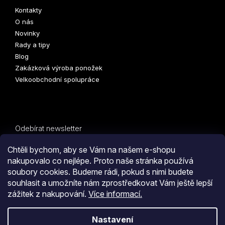
Kontakty
O nás
Novinky
Rady a tipy
Blog
Zakázková výroba ponožek
Velkoobchodní spolupráce
Odebírat newsletter
Vložte svůj e-mail a my vám budeme zasílat informace o
Chtěli bychom, aby se Vám na našem e-shopu
nových produktech na našem e-shopu.
nakupovalo co nejlépe. Proto naše stránka používá
soubory cookies. Budeme rádi, pokud s nimi budete
E-mail
PŘIHLÁSIT
souhlasit a umožníte nám zprostředkovat Vám ještě lepší
zážitek z nakupování.
Více informací.
SE
Kliknutím na tlačítko
ODESLAT OBJEDNÁVKU
souhlasíte
Nastavení
s
obchodními podmínkami
i s podmínkami
zpracování
Vytvořil Shoptet