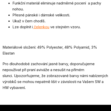
Funkční materiál eliminuje nadměrné pocení a pachy
nohou.
Přesné pánské i dámské velikosti.
Ukaž v čem chodíš.
Lze doplnit i
čelenkou
ve stejném vzoru.
Materiálové složení: 49% Polyester, 48% Polyamid, 3%
Elastan
Pro dlouhodobé zachování jasné barvy, doporučujeme
nepoužívat při praní aviváže a nesušit na přímém
slunci. Upozorňujeme, že zobrazované barvy námi nabízených
výrobků se mohou nepatrně lišit v závislosti na Vašem SW a
HW vybavení.
Z