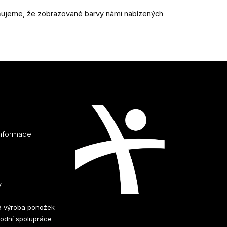
rňujeme, že zobrazované barvy námi nabízených
informace
y
 výroba ponožek
odní spolupráce