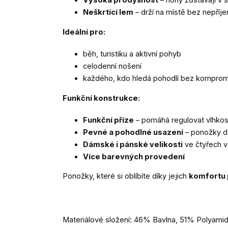
Vysoká prodyšnost
– nohy zůstávají v s
Neškrtící lem
– drží na místě bez nepříj
Ideální pro:
běh, turistiku a aktivní pohyb
celodenní nošení
každého, kdo hledá pohodlí bez kompro
Funkční konstrukce:
Funkční příze
– pomáhá regulovat vlhkos
Pevné a pohodlné usazení
– ponožky do
Dámské i pánské velikosti
ve čtyřech v
Více barevných provedení
Ponožky, které si oblíbíte díky jejich
komfortu p
Materiálové složení: 46% Bavlna, 51% Polyamid