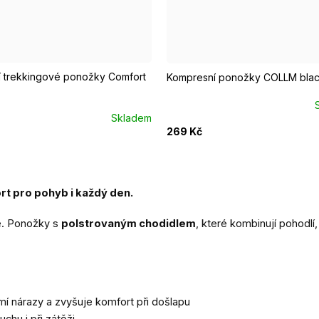
7 - 39
EUR 40 - 42
EUR 43 - 46
EUR 37 - 39
EUR 40 - 42
í trekkingové ponožky Comfort
Kompresní ponožky COLLM bla
Skladem
269 Kč
 pro pohyb i každý den.
e. Ponožky s
polstrovaným chodidlem
, které kombinují pohodlí,
mí nárazy a zvyšuje komfort při došlapu