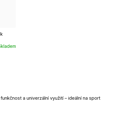
EUR 43 - 46
ck
Skladem
 funkčnost a univerzální využití – ideální na sport