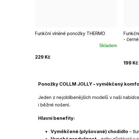
EUR 37 - 39
EUR 40 - 42
EUR 43 - 46
EUR 3
Funkční vlněné ponožky THERMO
Funkčn
- černé
Skladem
229 Kč
199 Kč
Ponožky COLLM JOLLY – vyměkčený komfort
Jeden z nejoblíbenějších modelů v naší nabídc
i běžné nošení.
Hlavní benefity:
Vyměkčené (plyšované) chodidlo
– tlu