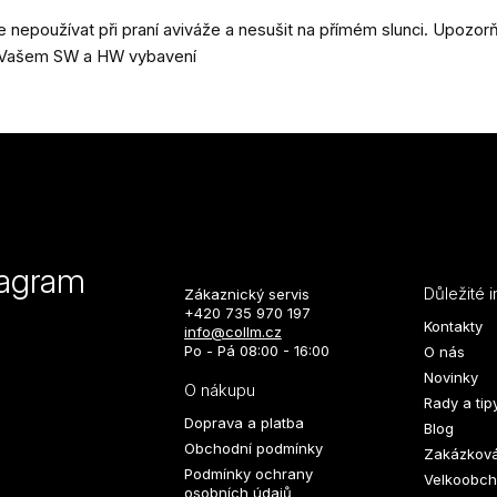
nepoužívat při praní aviváže a nesušit na přímém slunci. Upozo
na Vašem SW a HW vybavení
tagram
Důležité 
Zákaznický servis
+420 735 970 197
Kontakty
info@collm.cz
Po - Pá 08:00 - 16:00
O nás
Novinky
O nákupu
Rady a tip
Doprava a platba
Blog
Obchodní podmínky
Zakázková
Podmínky ochrany
Velkoobch
osobních údajů