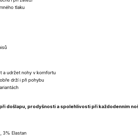
uchu i při zátěži
emného tlaku
misů
t a udržet nohy v komfortu
bře drží i při pohybu
ariantách
ři došlapu, prodyšnosti a spolehlivosti při každodenním noš
, 3% Elastan