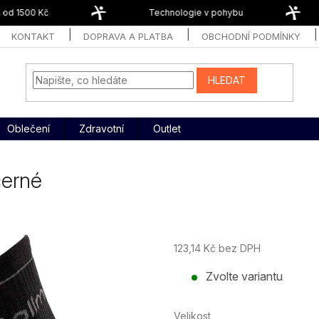
d 1500 Kč
Technologie v pohybu
KONTAKT
DOPRAVA A PLATBA
OBCHODNÍ PODMÍNKY
HLEDAT
Oblečení
Zdravotní
Outlet
černé
123,14 Kč bez DPH
Měrná
Zvolte variantu
cena:
Velikost