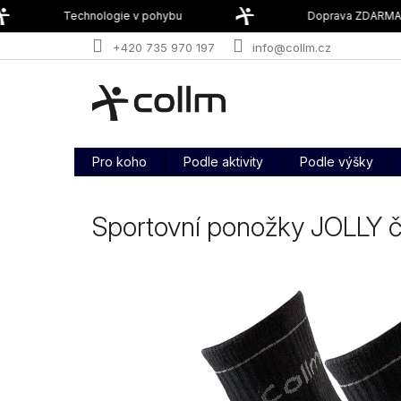
Přejít
Technologie v pohybu
Doprava ZDARMA o
na
obsah
+420 735 970 197
info@collm.cz
Pro koho
Podle aktivity
Podle výšky
Sportovní ponožky JOLLY 