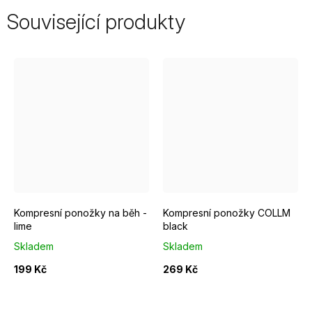
Související produkty
EUR 37 - 39
EUR 40 - 42
EUR 43 - 46
EUR 37 - 39
EUR 40 - 42
Kompresní ponožky na běh -
Kompresní ponožky COLLM
lime
black
Skladem
Skladem
199 Kč
269 Kč