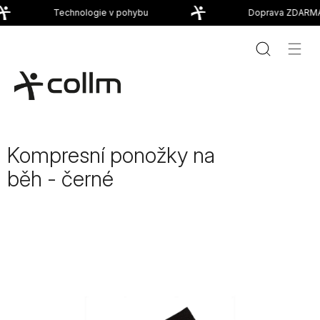
Přejít
Technologie v pohybu
Doprava ZDARMA 
na
obsah
Kompresní ponožky na
běh - černé