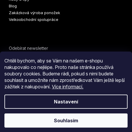
Blog
Zakázková výroba ponožek
Velkoobchodní spolupráce
Odebírat newsletter
Vložte svůj e-mail a my vám budeme zasílat informace o
Chtěli bychom, aby se Vám na našem e-shopu
nových produktech na našem e-shopu.
nakupovalo co nejlépe. Proto naše stránka používá
soubory cookies. Budeme rádi, pokud s nimi budete
E-mail
souhlasit a umožníte nám zprostředkovat Vám ještě lepší
zážitek z nakupování.
Více informací.
PŘIHLÁSIT SE
Kliknutím na tlačítko
ODESLAT OBJEDNÁVKU
souhlasíte
Nastavení
s
obchodními podmínkami
i s podmínkami
zpracování
Vytvořil Shoptet
osobních údajů.
Souhlasím
Copyright 2026
COLLM.CZ
. Všechna práva vyhrazena.
Upravit
nastavení cookies