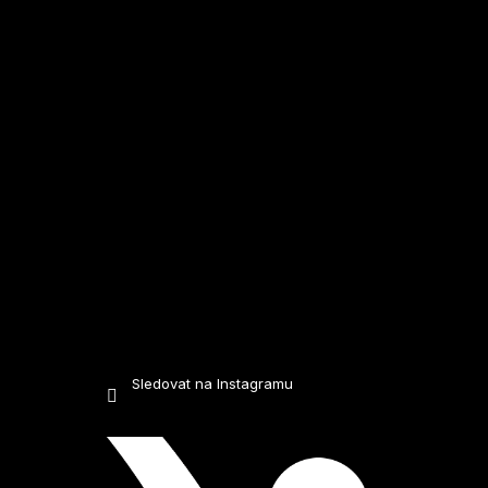
t
í
Sledovat na Instagramu