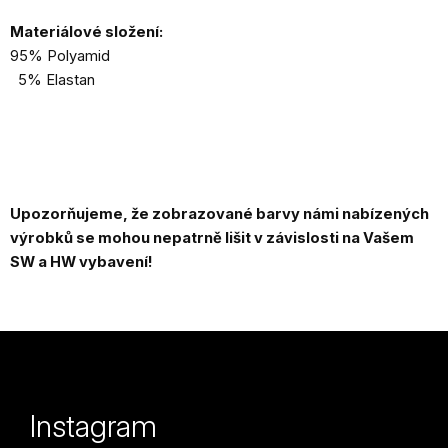
Materiálové složení:
95% Polyamid
5% Elastan
Upozorňujeme, že zobrazované barvy námi nabízených
výrobků se mohou nepatrně lišit v závislosti na Vašem
SW a HW vybavení!
Z
á
p
Instagram
a