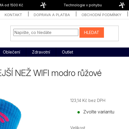
 od 1500 Kč
Technologie v pohybu
KONTAKT
DOPRAVA A PLATBA
OBCHODNÍ PODMÍNKY
HLEDAT
Oblečení
Zdravotní
Outlet
JŠÍ NEŽ WIFI modro růžové
123,14 Kč bez DPH
Měrná
Zvolte variantu
cena:
Velikost