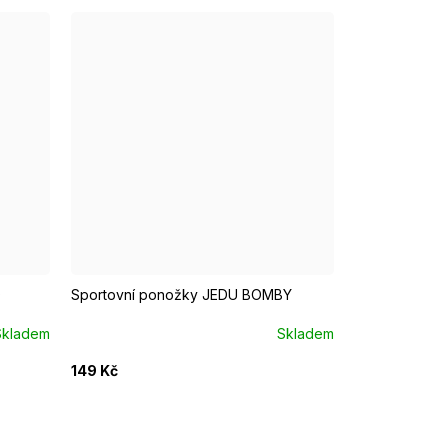
EUR 43 - 46
EUR 37 - 39
EUR 40 - 42
EUR 43 - 46
O
Sportovní ponožky JEDU BOMBY
Skladem
Skladem
149 Kč