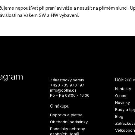
ujeme nepoužívat při praní aviváže a nesušit na přímém slunci.
závislosti na Vašem SW a HW vybavení.
tagram
Důležité 
Zákaznický servis
+420 735 970 197
Kontakty
info@collm.cz
Po - Pá 08:00 - 16:00
O nás
Novinky
O nákupu
Rady a tip
Doprava a platba
Blog
Obchodní podmínky
Zakázková
Podmínky ochrany
Velkoobch
osobních údajů