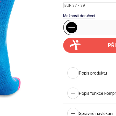
Možnosti doručení
PŘ
add
Popis produktu
add
Popis funkce komp
add
Správné navlékání