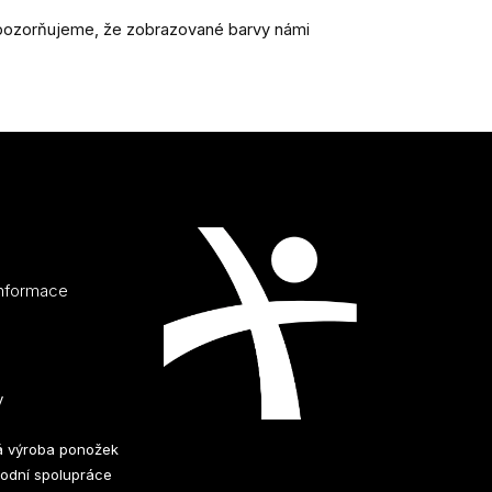
 Upozorňujeme, že zobrazované barvy námi
informace
y
 výroba ponožek
odní spolupráce