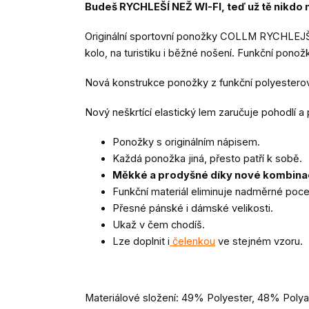
Budeš RYCHLEŠÍ NEŽ WI-FI, teď už tě nikdo
Originální sportovní ponožky COLLM RYCHLEJ
kolo, na turistiku i běžné nošení. F
unkční ponožk
Nová konstrukce ponožky z funkční polyesterové
Nový neškrtící elastický lem zaručuje pohodlí a 
Ponožky s originálním nápisem.
Každá ponožka jiná, přesto patří k sobě.
Měkké a prodyšné díky nové kombinaci
Funkční materiál eliminuje nadměrné poc
Přesné pánské i dámské velikosti.
Ukaž v čem chodíš.
Lze doplnit i
čelenkou
ve stejném vzoru.
Materiálové složení: 49% Polyester, 48% Poly