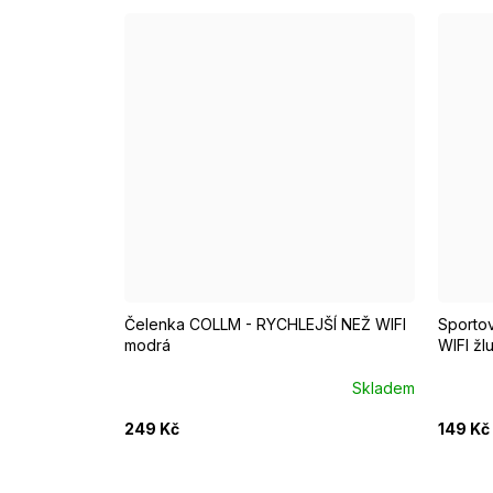
EUR 3
Čelenka COLLM - RYCHLEJŠÍ NEŽ WIFI
Sporto
modrá
WIFI žl
Skladem
249 Kč
149 Kč