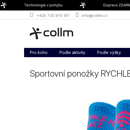
Přejít
Technologie v pohybu
Doprava ZDARMA
na
obsah
+420 735 970 197
info@collm.cz
Pro koho
Podle aktivity
Podle výšky
Sportovní ponožky RYCHLE