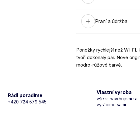
add
Praní a údržba
Ponožky rychlejší než WI-FI. 
tvoří dokonalý pár. Nové or
modro-růžové barvě.
Vlastní výroba
Rádi poradíme
vše si navrhujeme a
+420 724 579 545
vyrábíme sami