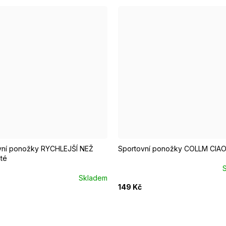
7 - 39
EUR 40 - 42
EUR 43 - 46
EUR 37 - 39
EUR 40 - 42
vní ponožky RYCHLEJŠÍ NEŽ
Sportovní ponožky COLLM CIA
uté
Skladem
149 Kč