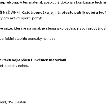
 nepřekoná.
A ten materiál, absolutně dokonalá kombinace těch nejl
ŠÍ NEŽ WI-FI.
Každá ponožka je jiná, přesto patří k sobě a tvoř
y pro aktivní sport i pohyb.
 příze, která je na omak je stejná jako bavlna, jí svojí prodyš
perfektní stabilitu ponožky na noze.
 těch nejlepších funkčních materiálů.
ení a pachy nohou.
amid, 3% Elastan