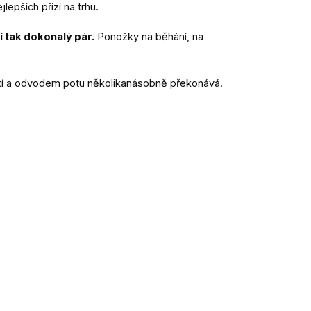
epších přízí na trhu.
í tak dokonalý pár.
Ponožky na běhání, na
ností a odvodem potu několikanásobně překonává.