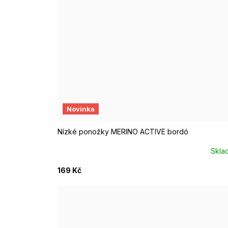
EUR 37 - 39
EUR 40 - 42
EUR 43 - 46
Novinka
Nízké ponožky MERINO ACTIVE bordó
Skla
169 Kč