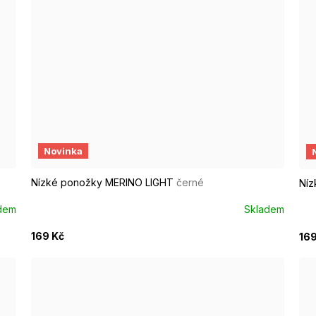
EUR 37 - 39
EUR 40 - 42
EUR 43 - 46
EUR 47 - 4
E
Novinka
Nízké ponožky MERINO LIGHT
černé
Níz
dem
Skladem
169 Kč
169