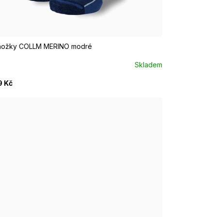
UR 37 - 39
EUR 40 - 42
EUR 43 - 46
nožky COLLM MERINO modré
Skladem
9 Kč