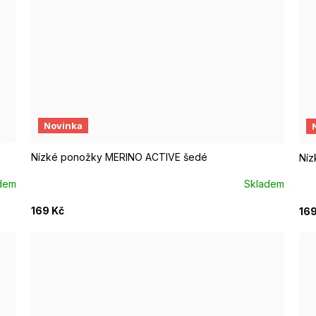
EUR 37 - 39
EUR 40 - 42
EUR 43 - 46
E
Novinka
Nízké ponožky MERINO ACTIVE šedé
Níz
dem
Skladem
169 Kč
169