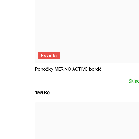
EUR 37 - 39
EUR 40 - 42
EUR 43 - 46
Novinka
Ponožky MERINO ACTIVE bordó
Skla
199 Kč