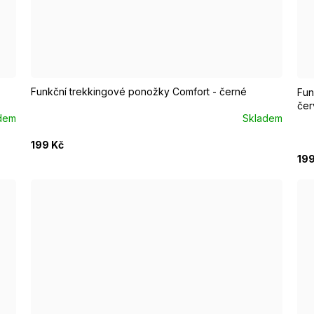
EUR 37 - 39
EUR 40 - 42
EUR 43 - 46
E
Funkční trekkingové ponožky Comfort - černé
Fun
čer
dem
Skladem
199 Kč
199