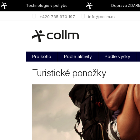
Přejít
Technologie v pohybu
Doprava ZDARMA 
na
obsah
+420 735 970 197
info@collm.cz
Pro koho
Podle aktivity
Podle výšky
Turistické ponožky