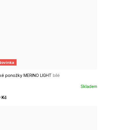
9
UR 37 - 39
EUR 40 - 42
EUR 43 - 46
Novinka
ké ponožky MERINO LIGHT
bílé
Skladem
 Kč