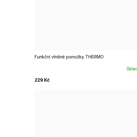
EUR 37 - 39
EUR 40 - 42
EUR 43 - 46
Funkční vlněné ponožky THERMO
Skla
229 Kč