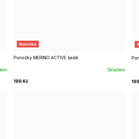
EUR 37 - 39
EUR 40 - 42
E
Novinka
Ponožky MERINO ACTIVE šedé
Pon
dem
Skladem
199 Kč
199