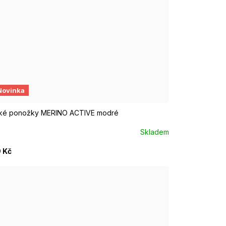
UR 37 - 39
EUR 40 - 42
EUR 43 - 46
Novinka
ké ponožky MERINO ACTIVE modré
Skladem
 Kč