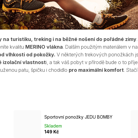
na turistiku, treking i na běžné nošení do pořádné zimy
íte kvalitu
MERINO vlákna
. Dalším použitým m
ateriálem v n
d vlhkosti od pokožky.
V některých trekových ponožkách js
 izolační vlastnost
i, a tak váš pobyt v přírodě bude o to příj
uženou patu, špičku i chodidlo
pro maximální komfort
. Stačí
Sportovní ponožky JEDU BOMBY
Skladem
149 Kč