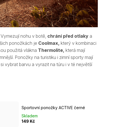
. Vymezují nohu v botě,
chrání před otlaky
a
ašich ponožkách je
Coolmax,
který v kombinaci
ou použitá vlákna
Thermolite,
která mají
emnější. Ponožky na turistiku i zimní sporty mají
 si vybrat barvu a vyrazit na túru i v té největší
Sportovní ponožky ACTIVE černé
Skladem
149 Kč