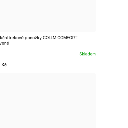
UR 40 - 42
kční trekové ponožky COLLM COMFORT -
vené
Skladem
 Kč