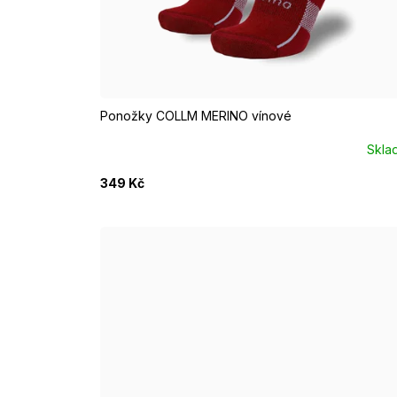
EUR 37 - 39
EUR 40 - 42
EUR 43 - 46
Ponožky COLLM MERINO vínové
Skla
349 Kč