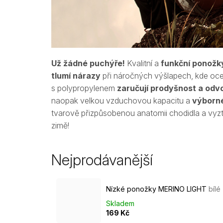
Už žádné puchýře!
Kvalitní a
funkční ponožky 
tlumí nárazy
při náročných výšlapech, kde ocen
s polypropylenem
zaručují prodyšnost a odvo
naopak velkou vzduchovou kapacitu a
výborné
tvarově přizpůsobenou anatomii chodidla a vyzt
zimě!
Nejprodávanější
Nízké ponožky MERINO LIGHT
bílé
Skladem
169 Kč