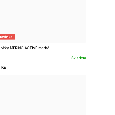
UR 37 - 39
EUR 40 - 42
EUR 43 - 46
Novinka
ožky MERINO ACTIVE modré
Skladem
 Kč