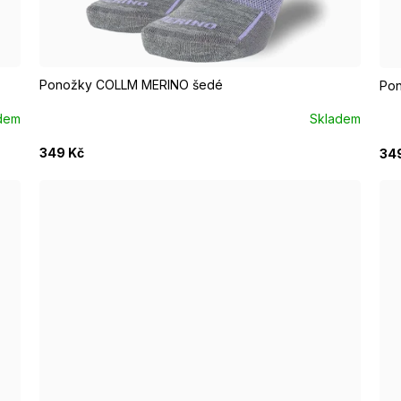
EUR 40 - 42
E
Ponožky COLLM MERINO šedé
Po
dem
Skladem
349 Kč
34