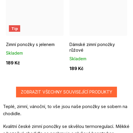
EUR 37 - 39
EUR 40 - 42
EUR 43 - 46
EUR 37 - 39
EUR 40 - 42
Tip
Zimní ponožky s jelenem
Dámské zimní ponožky
růžové
Skladem
Skladem
189 Kč
189 Kč
ZOBRAZIT VŠECHNY SOUVISEJÍCÍ PRODUKTY
Teplé, zimní, vánoční, to vše jsou naše ponožky se sobem na
chodidle.
Kvalitní české zimní ponožky se skvělou termoregulací. Měkké