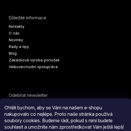
Důležité informace
Kontakty
O nás
Novinky
Rady a tipy
Blog
Zakázková výroba ponožek
Velkoobchodní spolupráce
Odebírat newsletter
Vložte svůj e-mail a my vám budeme zasílat informace o
Chtěli bychom, aby se Vám na našem e-shopu
nových produktech na našem e-shopu.
nakupovalo co nejlépe. Proto naše stránka používá
soubory cookies. Budeme rádi, pokud s nimi budete
E-mail
PŘIHLÁSIT
souhlasit a umožníte nám zprostředkovat Vám ještě lepší