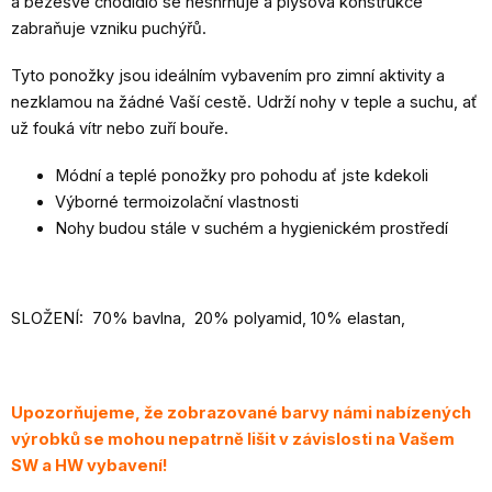
a bezešvé chodidlo se neshrnuje a plyšová konstrukce
zabraňuje vzniku puchýřů.
Tyto ponožky jsou ideálním vybavením pro zimní aktivity a
nezklamou na žádné Vaší cestě. Udrží nohy v teple a suchu, ať
už fouká vítr nebo zuří bouře.
Módní a teplé ponožky pro pohodu ať jste kdekoli
Výborné termoizolační vlastnosti
Nohy budou stále v suchém a hygienickém prostředí
SLOŽENÍ: 70% bavlna, 20% polyamid, 10% elastan,
Upozorňujeme, že zobrazované barvy námi nabízených
výrobků se mohou nepatrně lišit v závislosti na Vašem
SW a HW vybavení!