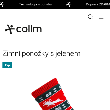
Přejít
Technologie v pohybu
Doprava ZDARMA
na
obsah
Zimní ponožky s jelenem
Tip