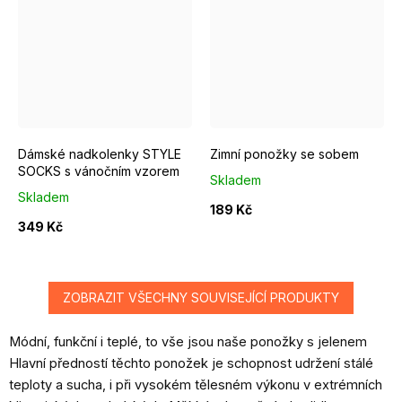
EUR 37 - 39
EUR 40 - 42
Dámské nadkolenky STYLE
Zimní ponožky se sobem
SOCKS s vánočním vzorem
Skladem
Skladem
189 Kč
349 Kč
ZOBRAZIT VŠECHNY SOUVISEJÍCÍ PRODUKTY
Módní, funkční i teplé, to vše jsou naše ponožky s jelenem
Hlavní předností těchto ponožek je schopnost udržení stálé
teploty a sucha, i při vysokém tělesném výkonu v extrémních