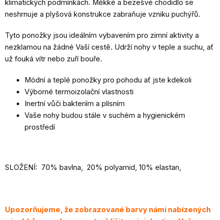
klimatických podmínkách. Měkké a bezešvé chodidlo se
neshrnuje a plyšová konstrukce zabraňuje vzniku puchýřů.
Tyto ponožky jsou ideálním vybavením pro zimní aktivity a
nezklamou na žádné Vaší cestě. Udrží nohy v teple a suchu, ať
už fouká vítr nebo zuří bouře.
Módní a teplé ponožky pro pohodu ať jste kdekoli
Výborné termoizolační vlastnosti
Inertní vůči bakteriím a plísním
Vaše nohy budou stále v suchém a hygienickém
prostředí
SLOŽENÍ: 70% bavlna, 20% polyamid, 10% elastan,
Upozorňujeme, že zobrazované barvy námi nabízených