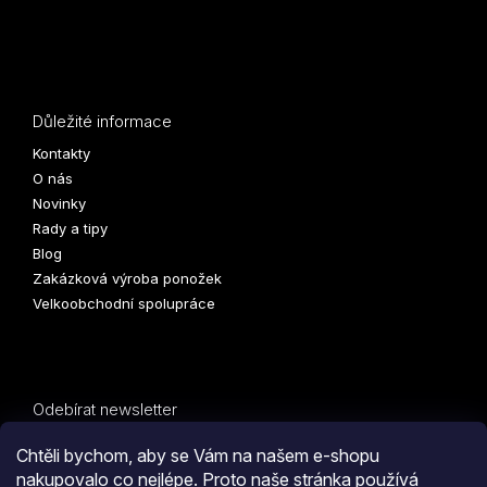
Důležité informace
Kontakty
O nás
Novinky
Rady a tipy
Blog
Zakázková výroba ponožek
Velkoobchodní spolupráce
Odebírat newsletter
Vložte svůj e-mail a my vám budeme zasílat informace o
Chtěli bychom, aby se Vám na našem e-shopu
nových produktech na našem e-shopu.
nakupovalo co nejlépe. Proto naše stránka používá