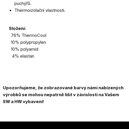
puchýřů.
Thermoizolační vlastnosti.
Složení:
76% ThermoCool
10% polypropylen
10% polyamid
4% elastan
U
pozorňujeme, že zobrazované barvy námi nabízených
výrobků se mohou nepatrně lišit v závislosti na Vašem
SW a HW vybavení!
Z