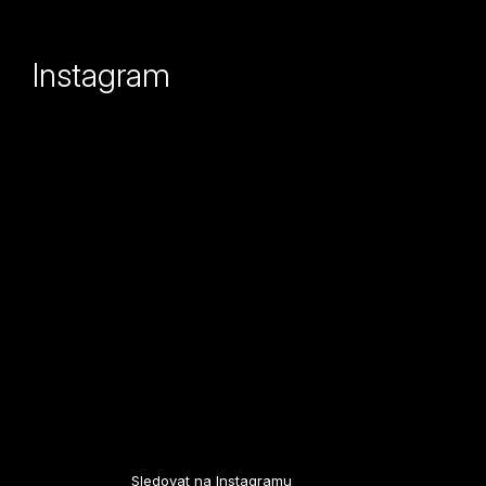
á
p
Instagram
a
t
í
Sledovat na Instagramu