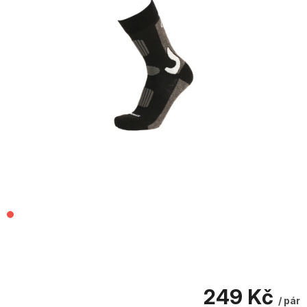
249 Kč
/ pár