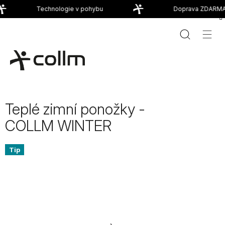
Přejít
Technologie v pohybu
Doprava ZDARMA 
na
obsah
Teplé zimní ponožky -
COLLM WINTER
Tip