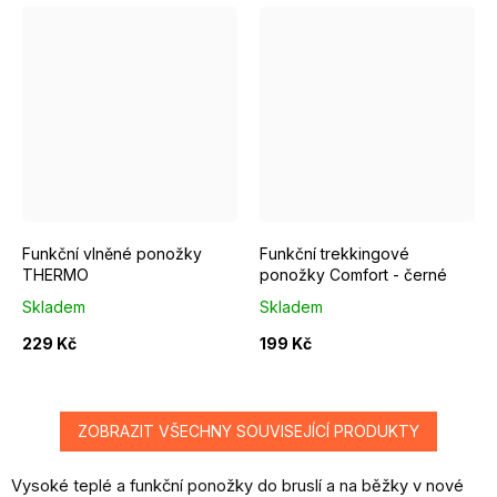
EUR 37 - 39
EUR 40 - 42
EUR 43 - 46
EUR 37 - 39
EUR 40 - 42
Funkční vlněné ponožky
Funkční trekkingové
THERMO
ponožky Comfort - černé
Skladem
Skladem
229 Kč
199 Kč
ZOBRAZIT VŠECHNY SOUVISEJÍCÍ PRODUKTY
Vysoké teplé a funkční ponožky do bruslí a na běžky v nové