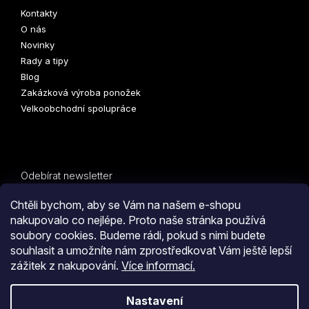
Kontakty
O nás
Novinky
Rady a tipy
Blog
Zakázková výroba ponožek
Velkoobchodní spolupráce
Odebírat newsletter
Vložte svůj e-mail a my vám budeme zasílat informace o
Chtěli bychom, aby se Vám na našem e-shopu
nových produktech na našem e-shopu.
nakupovalo co nejlépe. Proto naše stránka používá
soubory cookies. Budeme rádi, pokud s nimi budete
E-mail
PŘIHLÁSIT
souhlasit a umožníte nám zprostředkovat Vám ještě lepší
zážitek z nakupování.
Více informací.
SE
Kliknutím na tlačítko
ODESLAT OBJEDNÁVKU
souhlasíte
Nastavení
s
obchodními podmínkami
i s podmínkami
zpracování
Vytvořil Shoptet