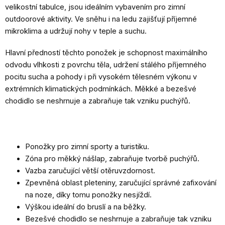
velikostní tabulce, jsou ideálním vybavením pro zimní
outdoorové aktivity. Ve sněhu i na ledu zajišťují příjemné
mikroklima a udržují nohy v teple a suchu.
Hlavní předností těchto ponožek je schopnost maximálního
odvodu vlhkosti z povrchu těla, udržení stálého příjemného
pocitu sucha a pohody i při vysokém tělesném výkonu v
extrémních klimatických podmínkách. Měkké a bezešvé
chodidlo se neshrnuje a zabraňuje tak vzniku puchýřů.
Ponožky pro zimní sporty a turistiku.
Zóna pro měkký nášlap, zabraňuje tvorbě puchýřů.
Vazba zaručující větší otěruvzdornost.
Zpevněná oblast pleteniny, zaručující správné zafixování
na noze, díky tomu ponožky nesjíždí.
Výškou ideální do bruslí a na běžky.
Bezešvé chodidlo se neshrnuje a zabraňuje tak vzniku