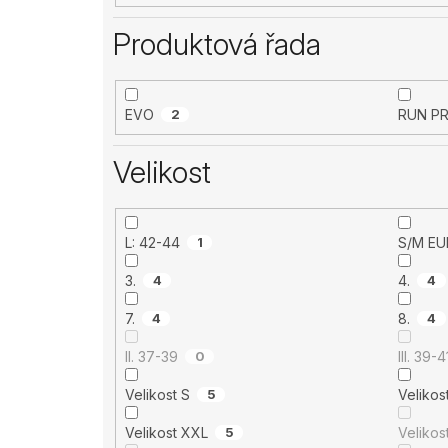
Produktová řada
EVO
2
RUN P
Velikost
L: 42-44
1
S/M
3.
4
4.
4
7.
4
8.
4
II. 37-39
0
III. 39-4
Velikost S
5
Velikost XXL
5