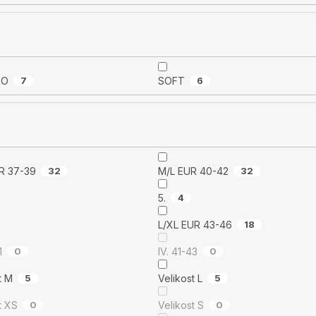
RO
7
SOFT
6
 EUR 37-39
32
M/L EUR 40-42
32
5.
4
L/XL EUR 43-46
18
1
0
IV. 41-43
0
Velikost M
5
Velikost L
5
Velikost XS
0
Velikost S
0