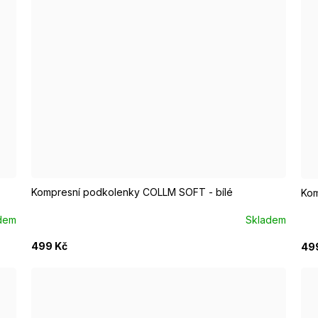
S/M EUR 37-39
M/L EUR 40-42
L/XL EUR 43-46
S
Kompresní podkolenky COLLM SOFT - bílé
Kom
dem
Skladem
499 Kč
49