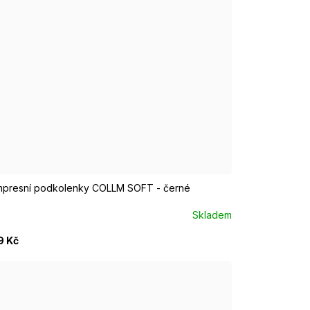
/M EUR 37-39
M/L EUR 40-42
L/XL EUR 43-46
presní podkolenky COLLM SOFT - černé
Skladem
9 Kč