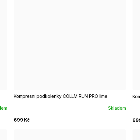
S/M EUR 37-39
M/L EUR 40-42
S
Kompresní podkolenky COLLM RUN PRO lime
Kom
dem
Skladem
699 Kč
69