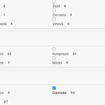
4
Žlutá
8
1
Červená
3
 šedá
4
Vínová
5
vní
23
Kompresní
41
né
7
Módní
5
ice
4
Dámské
50
27