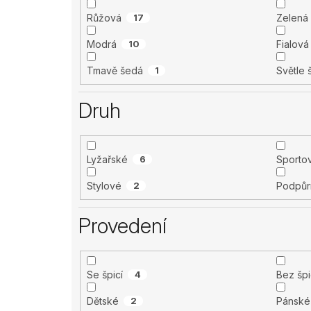
Růžová
17
Zelená
Modrá
10
Fialová
Tmavě šedá
1
Světle
Druh
Lyžařské
6
Sporto
Stylové
2
Podpůr
Provedení
Se špicí
4
Bez šp
Dětské
2
Pánské