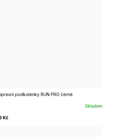
/M EUR 37-39
M/L EUR 40-42
L/XL EUR 43-46
presní podkolenky RUN PRO černé
Skladem
9 Kč