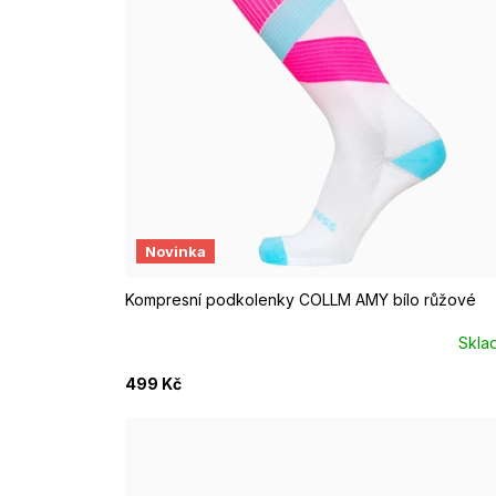
S/M EUR 37-39
M/L EUR 40-42
Novinka
Kompresní podkolenky COLLM AMY bílo růžové
Skla
499 Kč