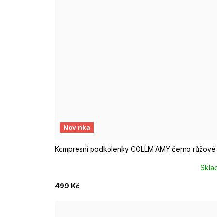
S/M EUR 37-39
M/L EUR 40-42
Novinka
Kompresní podkolenky COLLM AMY černo růžové
Skla
499 Kč