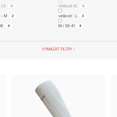
Velikost LX
0
Velikost XL
0
velikost - M
2
velikost - L
2
-38
4
M / 39-41
4
VYMAZAT FILTRY