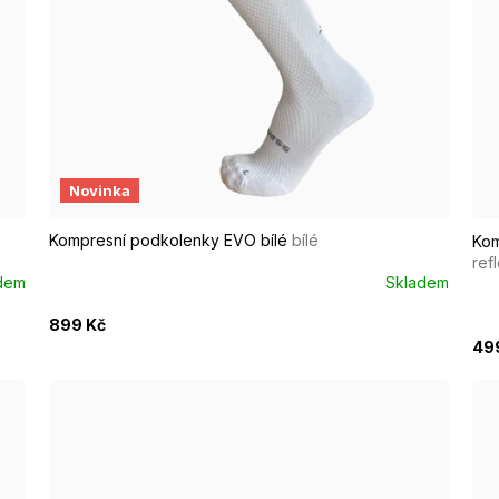
43-46
S/M EUR 37-39
M/L EUR 40-42
L/XL EUR 43-46
S
Novinka
Kompresní podkolenky EVO bílé
bílé
Kom
ref
dem
Skladem
899 Kč
49