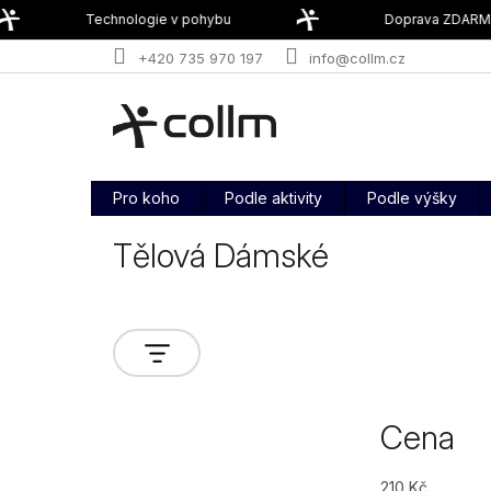
Přejít
Technologie v pohybu
Doprava ZDARMA o
na
obsah
+420 735 970 197
info@collm.cz
Pro koho
Podle aktivity
Podle výšky
Tělová Dámské
Cena
210
Kč