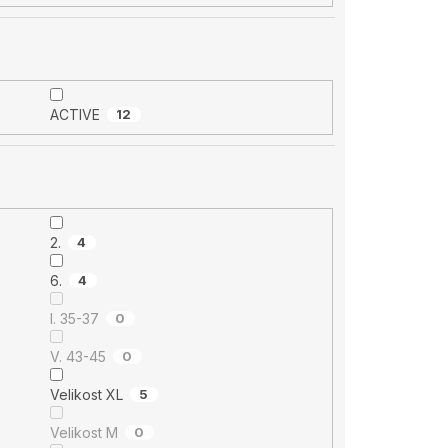
ACTIVE
12
2.
4
6.
4
I. 35-37
0
V. 43-45
0
Velikost XL
5
Velikost M
0