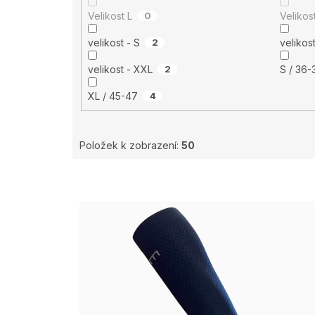
Velikost L
0
velikost - S
2
velikost - XXL
2
S / 36
XL / 45-47
4
Položek k zobrazení:
50
V
ý
p
i
s