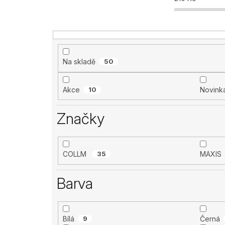
Na skladě
50
Akce
10
Novink
Značky
COLLM
35
MAXIS
Barva
Bílá
9
Černá