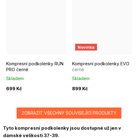
S/M EUR 37-39
M/L EUR 40-42
S/M EUR 37-39
L/XL EUR 43-46
M/L EUR 4
Novinka
Kompresní podkolenky RUN
Kompresní podkolenky EVO
PRO černé
černé
Skladem
Skladem
699 Kč
899 Kč
ZOBRAZIT VŠECHNY SOUVISEJÍCÍ PRODUKTY
Tyto kompresní
podkolenky jsou dostupné už jen v
dámské velikosti 37-39.