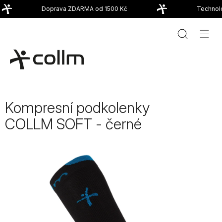
Přejít
Doprava ZDARMA od 1500 Kč
Technolo
na
obsah
Kompresní podkolenky
COLLM SOFT - černé