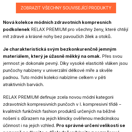
ZOBRAZIT VŠECHNY SOUVISEJÍCÍ PRODUKTY
Nová kolekce módních zdravotních kompresních
podkolenek
RELAX PREMIUM pro všechny ženy, které chtějí
mít zdravé a krásné nohy bez pavoučích žilek a otoků.
Je charakteristická svým bezkonkurenčně jemným
materiálem, který je úžasně měkký na omak.
Přes svou
jemnost je dokonale pevný. Díky vysoké elasticitě vláken jsou
punčochy nabízeny v univerzální délkové míře a skvěle
padnou. Tuto módní kolekci nabízíme celkem v pěti
atraktivních barvách.
RELAX PREMIUM definuje zcela novou módní kategorii
zdravotních kompresivních punčoch v I. kompresivní třídě –
kvalitních funkčních fashion produktů určených na běžné
nošení s důrazem na jejich klinicky ověřenou medicínskou
účinnost i na jejich vzhled.
Pro správné určení velikosti se