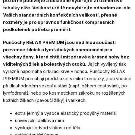
pozorně podívejte a důsledně vybírejte z rozměrové
tabulky níže. Velikost určitě nevybírejte odhadem ani dle
Vašich standardních konfekčních velikostí, přesné
rozměry je pro správnou funkčnost kompresních
podkolenek potřeba přeměřit.
Punčochy RELAX PREMIUM jsou nedílnou součástí
prevence žilních a lymfatických onemocnění pro
všechny ženy, které chtějí mít zdravé a krásné nohy bez
viditelných žilek a bolestivých otoků.
Jejich vyvíjený tlak
výrazně napomáhá cirkulaci krve v nohou. Punčochy RELAX
PREMIUM pomáhají předcházet vzniku trombózy, jsou vhodné
při dlouhodobém sezení a stání (např. během cestování), po
lymfodrenáži nebo po kosmetickém zákroku na rozšířených
kožních žilkách (pavoučí žilky) i varixech.
extra jemný a vysoce elastický prodyšný materiál
univerzální délková míra
vynikající odvod vlhkosti od těla
antibakteriální úprava