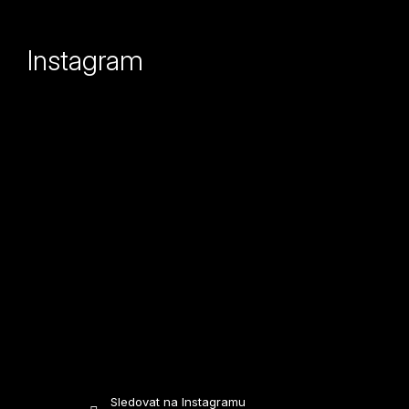
á
p
Instagram
a
t
í
Sledovat na Instagramu