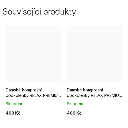
Související produkty
Velikost S
Velikost M
Velikost L
Velikost S
Velikost XL
Velikost M
Vel
Dámské kompresní
Dámské kompresní
podkolenky RELAX PREMIUM
podkolenky RELAX PREMIUM
grey sky
medium nude
Skladem
Skladem
400 Kč
400 Kč