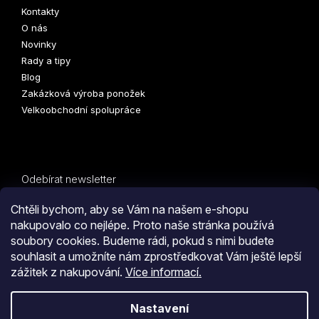
Kontakty
O nás
Novinky
Rady a tipy
Blog
Zakázková výroba ponožek
Velkoobchodní spolupráce
Odebírat newsletter
Vložte svůj e-mail a my vám budeme zasílat informace o
Chtěli bychom, aby se Vám na našem e-shopu
nových produktech na našem e-shopu.
nakupovalo co nejlépe. Proto naše stránka používá
soubory cookies. Budeme rádi, pokud s nimi budete
E-mail
PŘIHLÁSIT
souhlasit a umožníte nám zprostředkovat Vám ještě lepší
zážitek z nakupování.
Více informací.
SE
Kliknutím na tlačítko
ODESLAT OBJEDNÁVKU
souhlasíte
Nastavení
s
obchodními podmínkami
i s podmínkami
zpracování
Vytvořil Shoptet