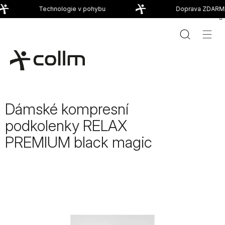
Přejít
Technologie v pohybu
Doprava ZDARMA
na
obsah
Dámské kompresní
podkolenky RELAX
PREMIUM black magic