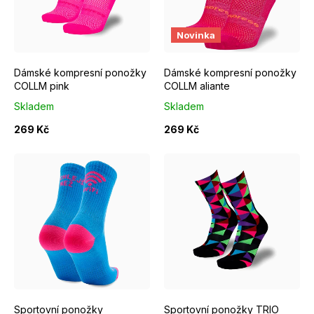
s
p
EUR 37 - 39
EUR 40 - 42
EUR 37 - 39
EUR 40 - 42
Novinka
r
Dámské kompresní ponožky
Dámské kompresní ponožky
o
COLLM pink
COLLM aliante
d
Skladem
Skladem
u
269 Kč
269 Kč
k
t
ů
EUR 37 - 39
EUR 40 - 42
EUR 37 - 39
EUR 40 - 42
Sportovní ponožky
Sportovní ponožky TRIO