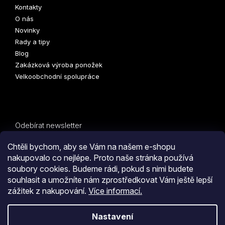
Kontakty
O nás
Novinky
Rady a tipy
Blog
Zakázková výroba ponožek
Velkoobchodní spolupráce
Odebírat newsletter
Vložte svůj e-mail a my vám budeme zasílat informace o
Chtěli bychom, aby se Vám na našem e-shopu
nových produktech na našem e-shopu.
nakupovalo co nejlépe. Proto naše stránka používá
soubory cookies. Budeme rádi, pokud s nimi budete
E-mail
PŘIHLÁSIT
souhlasit a umožníte nám zprostředkovat Vám ještě lepší
zážitek z nakupování.
Více informací.
SE
Kliknutím na tlačítko
ODESLAT OBJEDNÁVKU
souhlasíte
Nastavení
s
obchodními podmínkami
i s podmínkami
zpracování
Vytvořil Shoptet