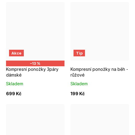
EUR 40 - 42
EUR 37 - 39
EUR 40 - 42
Akce
Tip
–13 %
Kompresní ponožky 3páry
Kompresní ponožky na běh -
dámské
růžové
Skladem
Skladem
699 Kč
199 Kč