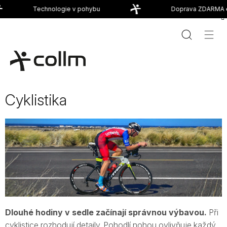
Přejít
Technologie v pohybu
Doprava ZDARMA od
na
obsah
Cyklistika
Dlouhé hodiny v sedle začínají správnou výbavou.
Při
cyklistice rozhodují detaily. Pohodlí nohou ovlivňuje každý