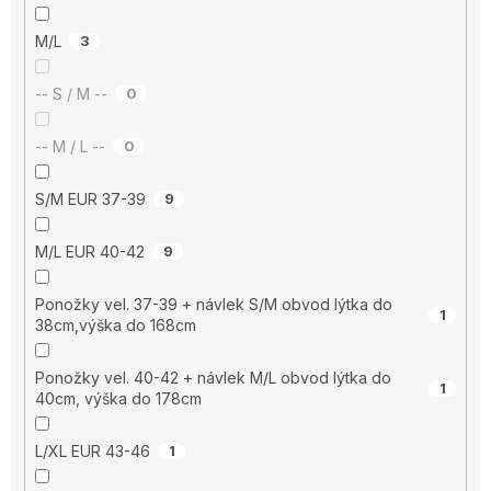
M/L
3
-- S / M --
0
-- M / L --
0
S/M EUR 37-39
9
M/L EUR 40-42
9
Ponožky vel. 37-39 + návlek S/M obvod lýtka do
1
38cm,výška do 168cm
Ponožky vel. 40-42 + návlek M/L obvod lýtka do
1
40cm, výška do 178cm
L/XL EUR 43-46
1