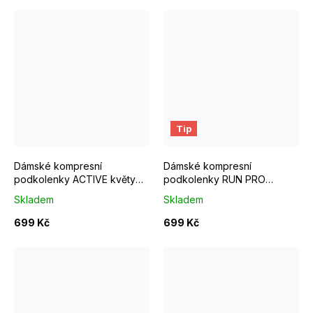
S/M EUR 37-39
M/L EUR 40-42
S/M EUR 37-39
L/XL EUR 43-46
M/L EUR 4
Tip
Dámské kompresní
Dámské kompresní
podkolenky ACTIVE květy
podkolenky RUN PRO
černé
růžové
Skladem
Skladem
699 Kč
699 Kč