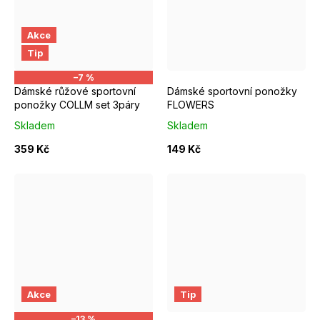
Akce
EUR 40 - 42
EUR 37 - 39
EUR 40 - 42
Tip
–7 %
Dámské růžové sportovní
Dámské sportovní ponožky
ponožky COLLM set 3páry
FLOWERS
Skladem
Skladem
359 Kč
149 Kč
Ponožky vel. 37-39 + návlek S/M obvod lýtka do 38cm,výška do 
34 - 36
Akce
Tip
–13 %