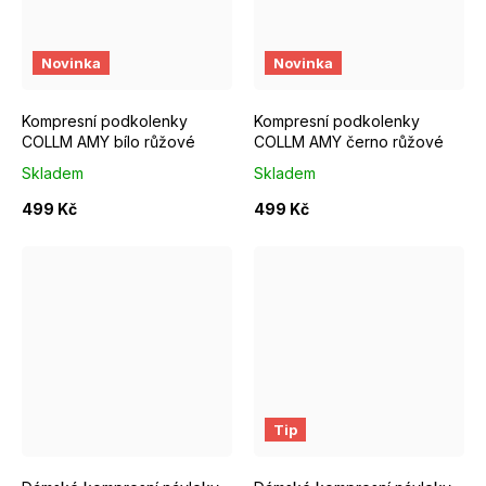
S/M EUR 37-39
M/L EUR 40-42
S/M EUR 37-39
M/L EUR 4
Novinka
Novinka
Kompresní podkolenky
Kompresní podkolenky
COLLM AMY bílo růžové
COLLM AMY černo růžové
Skladem
Skladem
499 Kč
499 Kč
S/M
M/L
S/M
M/L
Tip