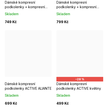
Dámské kompresní
Dámské kompresní
podkolenky + kompresní
podkolenky + kompresní
ponožky COLLM GINA
ponožky COLLM RUN PRO
Skladem
Skladem
růžové
749 Kč
799 Kč
S/M EUR 37-39
M/L EUR 40-42
S/M EUR 37-39
–28 %
Dámské kompresní
Dámské kompresní
podkolenky ACTIVE ALIANTE
podkolenky ACTIVE květiny
Skladem
Skladem
699 Kč
499 Kč