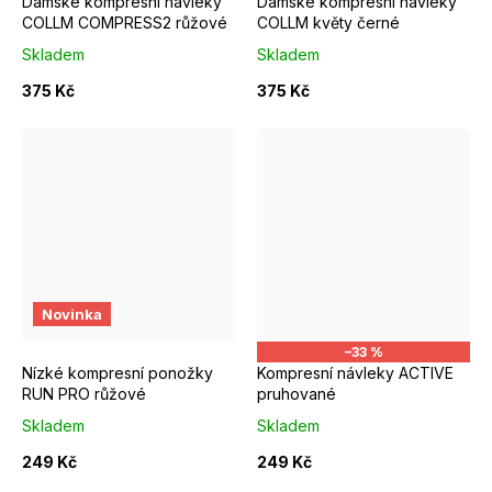
Dámské kompresní návleky
Dámské kompresní návleky
COLLM COMPRESS2 růžové
COLLM květy černé
Skladem
Skladem
375 Kč
375 Kč
EUR 37 - 39
EUR 40 - 42
S/M
Novinka
–33 %
Nízké kompresní ponožky
Kompresní návleky ACTIVE
RUN PRO růžové
pruhované
Skladem
Skladem
249 Kč
249 Kč