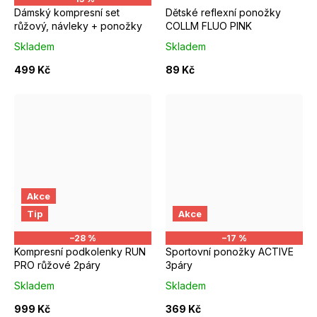
Dámský kompresní set
Dětské reflexní ponožky
růžový, návleky + ponožky
COLLM FLUO PINK
Skladem
Skladem
499 Kč
89 Kč
Akce
S/M EUR 37-39
M/L EUR 40-42
EUR 37 - 39
EUR 40 - 42
Tip
Akce
–28 %
–17 %
Kompresní podkolenky RUN
Sportovní ponožky ACTIVE
PRO růžové 2páry
3páry
Skladem
Skladem
999 Kč
369 Kč