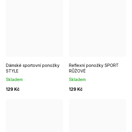
EUR 37 - 39
EUR 40 - 42
EUR 42 - 44
EUR 37 - 39
EUR 40 - 42
Dámské sportovní ponožky
Reflexní ponožky SPORT
STYLE
RŮŽOVÉ
Skladem
Skladem
129 Kč
129 Kč