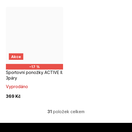
EUR 43 - 46
Akce
–17 %
Sportovní ponožky ACTIVE II.
3páry
Vyprodáno
369 Kč
31
položek celkem
O
v
Z