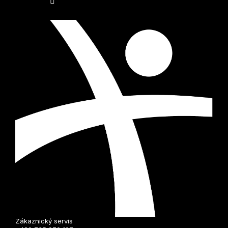
i
s
u
Zákaznický servis