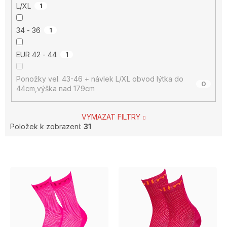
L/XL
1
34 - 36
1
EUR 42 - 44
1
Ponožky vel. 43-46 + návlek L/XL obvod lýtka do
0
44cm,výška nad 179cm
VYMAZAT FILTRY
Položek k zobrazení:
31
V
ý
p
i