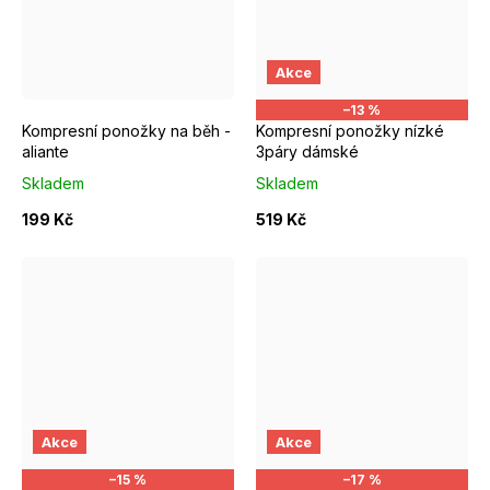
EUR 37 - 39
EUR 40 - 42
EUR 37 - 39
EUR 40 - 42
Akce
–13 %
Kompresní ponožky na běh -
Kompresní ponožky nízké
aliante
3páry dámské
Skladem
Skladem
199 Kč
519 Kč
S/M EUR 37-39
M/L EUR 40-42
S/M EUR 37-39
M/L EUR 4
Akce
Akce
–15 %
–17 %