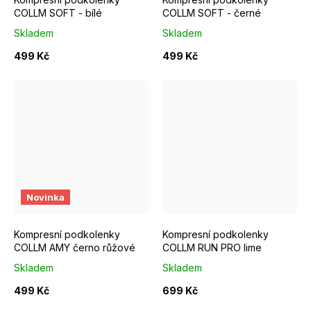
COLLM SOFT - bílé
COLLM SOFT - černé
Skladem
Skladem
499 Kč
499 Kč
S/M EUR 37-39
M/L EUR 40-42
S/M EUR 37-39
M/L EUR 4
Novinka
Kompresní podkolenky
Kompresní podkolenky
COLLM AMY černo růžové
COLLM RUN PRO lime
Skladem
Skladem
499 Kč
699 Kč