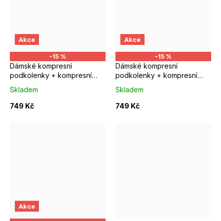
S/M EUR 37-39
M/L EUR 40-42
S/M EUR 37-39
M/L EUR 4
Akce
Akce
–15 %
–15 %
Dámské kompresní
Dámské kompresní
podkolenky + kompresní
podkolenky + kompresní
ponožky COLLM ALIANTE
ponožky COLLM GINA
Skladem
Skladem
749 Kč
749 Kč
S/M EUR 37-39
M/L EUR 40-42
Velikost S
Velikost M
Akce