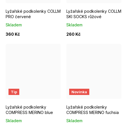
Lyžařské podkolenky COLLM
Lyžařské podkolenky COLLM
PRO červené
SKI SOCKS růžové
Skladem
Skladem
360 Kč
260 Kč
S/M EUR 37-39
M/L EUR 40-42
S/M EUR 37-39
L/XL EUR 43-46
M/L EUR 4
Tip
Novinka
Lyžařské podkolenky
Lyžařské podkolenky
COMPRESS MERINO blue
COMPRESS MERINO fuchsia
Skladem
Skladem