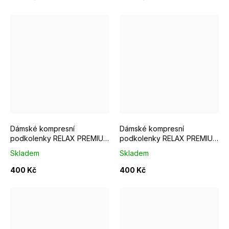
Velikost S
Velikost M
Velikost L
Velikost S
Velikost XL
Velikost M
Vel
Dámské kompresní
Dámské kompresní
podkolenky RELAX PREMIUM
podkolenky RELAX PREMIUM
medium nude
purple rain
Skladem
Skladem
400 Kč
400 Kč