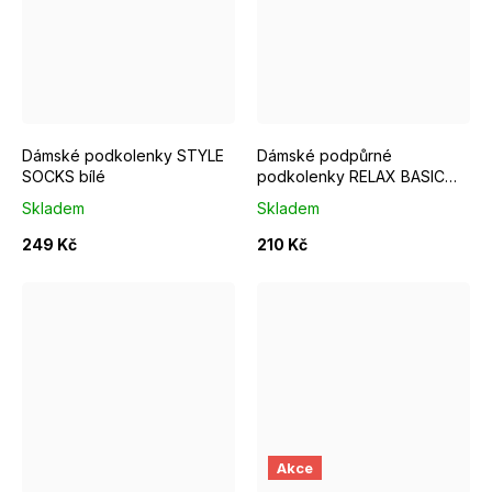
velikost - S
velikost - M
Dámské podkolenky STYLE
Dámské podpůrné
SOCKS bílé
podkolenky RELAX BASIC
černé
Skladem
Skladem
249 Kč
210 Kč
velikost - S
velikost - M
velikost - L
S/M EUR 37-39
velikost - XXL
M/L EUR 4
Akce