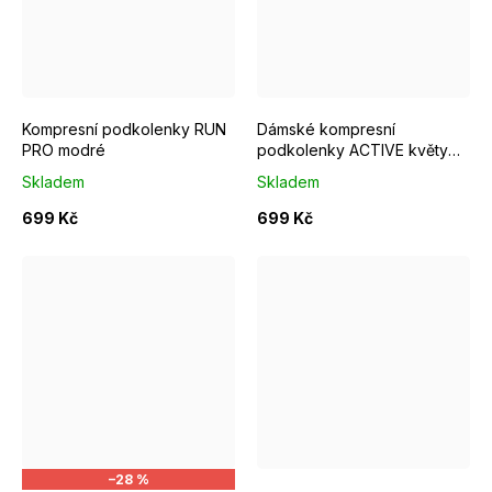
S/M EUR 37-39
M/L EUR 40-42
S/M EUR 37-39
L/XL EUR 43-46
M/L EUR 4
Kompresní podkolenky RUN
Dámské kompresní
PRO modré
podkolenky ACTIVE květy
černé
Skladem
Skladem
699 Kč
699 Kč
S/M EUR 37-39
S/M EUR 37-39
M/L EUR 4
–28 %