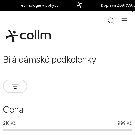
Přejít
Technologie v pohybu
Doprava ZDARMA od 
na
obsah
Bílá dámské podkolenky
Cena
210
Kč
999
Kč