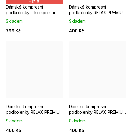
–17 %
Dámské kompresní
Dámské kompresní
podkolenky + kompresní
podkolenky RELAX PREMIUM
ponožky COLLM RUN PRO
black magic
Skladem
Skladem
růžové
799 Kč
400 Kč
Velikost S
Velikost M
Velikost L
Velikost S
Velikost XL
Velikost M
Vel
Dámské kompresní
Dámské kompresní
podkolenky RELAX PREMIUM
podkolenky RELAX PREMIUM
grey sky
light nude
Skladem
Skladem
400 Kč
400 Kč