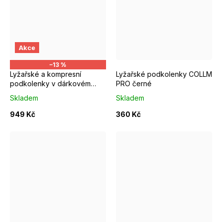
S/M EUR 37-39
M/L EUR 40-42
S/M EUR 37-39
M/L EUR 4
Akce
–13 %
Lyžařské a kompresní
Lyžařské podkolenky COLLM
podkolenky v dárkovém
PRO černé
balení dámské
Skladem
Skladem
949 Kč
360 Kč
S/M EUR 37-39
M/L EUR 40-42
L: 42-44