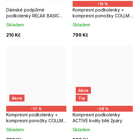
–15 %
Dámské podpůrné
Kompresní podkolenky +
podkolenky RELAX BASIC
kompresní ponožky COLLM
tělové
MARE
Skladem
Skladem
210 Kč
799 Kč
Akce
S/M EUR 37-39
M/L EUR 40-42
S/M EUR 37-39
M/L EUR 4
Akce
Tip
–17 %
–28 %
Kompresní podkolenky +
Kompresní podkolenky
kompresní ponožky COLLM
ACTIVE květy bílé 2páry
RUN PRO černé
Skladem
Skladem