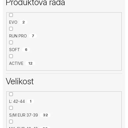
Produktová řada
EVO
2
RUN PRO
7
SOFT
6
ACTIVE
12
Velikost
L: 42-44
1
S/M EUR 37-39
32