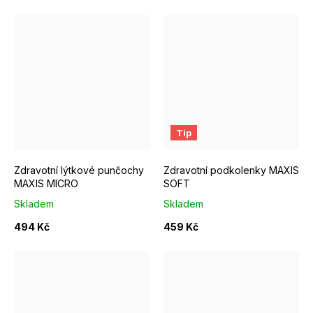
Krátká
Normal
Krátká
Normal
Tip
Zdravotní lýtkové punčochy
Zdravotní podkolenky MAXIS
MAXIS MICRO
SOFT
Skladem
Skladem
494 Kč
459 Kč