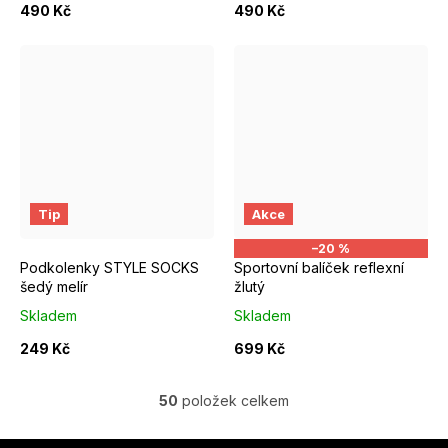
490 Kč
490 Kč
S/M EUR 37-39
M/L EUR 4
Tip
Akce
–20 %
Podkolenky STYLE SOCKS
Sportovní balíček reflexní
šedý melír
žlutý
Skladem
Skladem
249 Kč
699 Kč
50
položek celkem
O
v