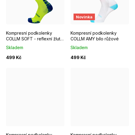
S/M EUR 37-39
M/L EUR 40-42
S/M EUR 37-39
M/L EUR 4
Novinka
Kompresní podkolenky
Kompresní podkolenky
COLLM SOFT - reflexní žluté
COLLM AMY bílo růžové
reflexní žluté
Skladem
Skladem
499 Kč
499 Kč
S/M EUR 37-39
M/L EUR 40-42
S/M EUR 37-39
L/XL EUR 43-46
M/L EUR 4
Kompresní podkolenky
Kompresní podkolenky