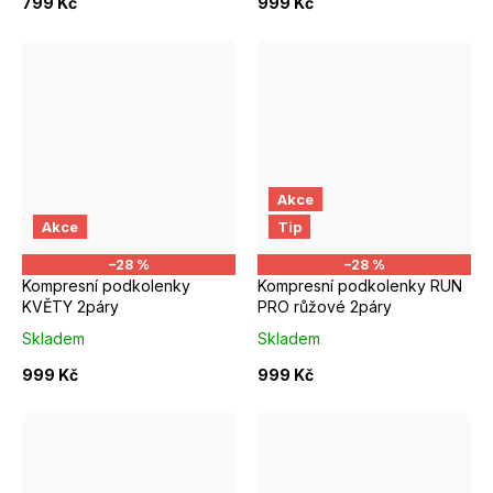
799 Kč
999 Kč
Akce
S/M EUR 37-39
S/M EUR 37-39
M/L EUR 4
Akce
Tip
–28 %
–28 %
Kompresní podkolenky
Kompresní podkolenky RUN
KVĚTY 2páry
PRO růžové 2páry
Skladem
Skladem
999 Kč
999 Kč