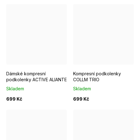
S/M EUR 37-39
M/L EUR 40-42
S/M EUR 37-39
M/L EUR 4
Dámské kompresní
Kompresní podkolenky
podkolenky ACTIVE ALIANTE
COLLM TRIO
Skladem
Skladem
699 Kč
699 Kč