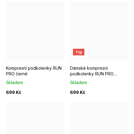
S/M EUR 37-39
M/L EUR 40-42
S/M EUR 37-39
L/XL EUR 43-46
M/L EUR 4
Tip
Kompresní podkolenky RUN
Dámské kompresní
PRO černé
podkolenky RUN PRO
růžové
Skladem
Skladem
699 Kč
699 Kč