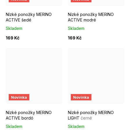
Nízké ponožky MERINO
Nízké ponožky MERINO
ACTIVE šedé
ACTIVE modré
Skladem
Skladem
169 Kč
169 Kč
EUR 37 - 39
EUR 40 - 42
EUR 43 - 46
EUR 37 - 39
EUR 40 - 42
Novinka
Novinka
Nízké ponožky MERINO
Nízké ponožky MERINO
ACTIVE bordó
LIGHT
černé
Skladem
Skladem