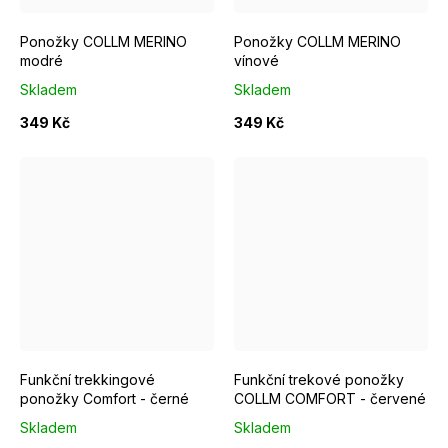
Ponožky COLLM MERINO
Ponožky COLLM MERINO
modré
vínové
Skladem
Skladem
349 Kč
349 Kč
EUR 37 - 39
EUR 40 - 42
EUR 43 - 46
EUR 40 - 42
Funkční trekkingové
Funkční trekové ponožky
ponožky Comfort - černé
COLLM COMFORT - červené
Skladem
Skladem