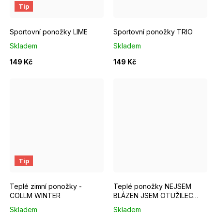
Tip
Sportovní ponožky LIME
Sportovní ponožky TRIO
Skladem
Skladem
149 Kč
149 Kč
EUR 37 - 39
EUR 40 - 42
EUR 43 - 46
EUR 37 - 39
EUR 40 - 42
Tip
Teplé zimní ponožky -
Teplé ponožky NEJSEM
COLLM WINTER
BLÁZEN JSEM OTUŽILEC
modré
Skladem
Skladem