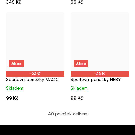
349 Kč
99 Kč
EUR 37 - 39
EUR 37 - 39
Akce
Akce
–23 %
–23 %
Sportovní ponožky MAGIC
Sportovní ponožky NEBY
Skladem
Skladem
99 Kč
99 Kč
40
položek celkem
O
v
Z