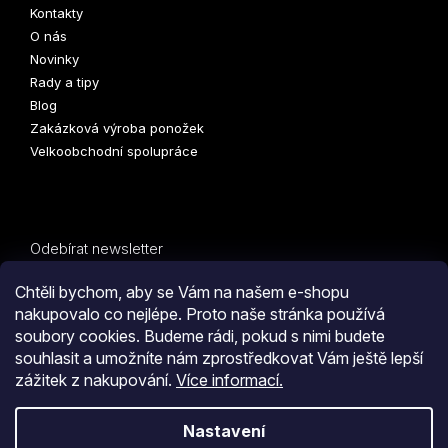
Kontakty
O nás
Novinky
Rady a tipy
Blog
Zakázková výroba ponožek
Velkoobchodní spolupráce
Odebírat newsletter
Vložte svůj e-mail a my vám budeme zasílat informace o
Chtěli bychom, aby se Vám na našem e-shopu
nových produktech na našem e-shopu.
nakupovalo co nejlépe. Proto naše stránka používá
soubory cookies. Budeme rádi, pokud s nimi budete
E-mail
souhlasit a umožníte nám zprostředkovat Vám ještě lepší
zážitek z nakupování.
Více informací.
PŘIHLÁSIT SE
Kliknutím na tlačítko
ODESLAT OBJEDNÁVKU
souhlasíte
Nastavení
s
obchodními podmínkami
i s podmínkami
zpracování
Vytvořil Shoptet