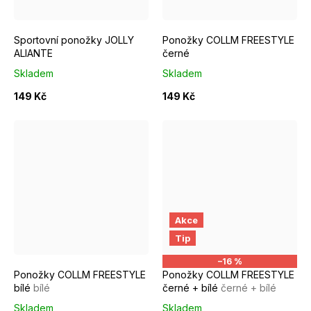
Sportovní ponožky JOLLY
Ponožky COLLM FREESTYLE
ALIANTE
černé
Skladem
Skladem
149 Kč
149 Kč
Akce
EUR 37 - 39
EUR 40 - 42
EUR 43 - 46
EUR 37 - 39
EUR 40 - 42
Tip
–16 %
Ponožky COLLM FREESTYLE
Ponožky COLLM FREESTYLE
bílé
bílé
černé + bílé
černé + bílé
Skladem
Skladem