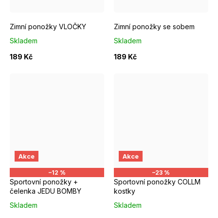
Zimní ponožky VLOČKY
Zimní ponožky se sobem
Skladem
Skladem
189 Kč
189 Kč
EUR 37 - 39
EUR 40 - 42
EUR 43 - 46
EUR 37 - 39
Akce
Akce
–12 %
–23 %
Sportovní ponožky +
Sportovní ponožky COLLM
čelenka JEDU BOMBY
kostky
Skladem
Skladem