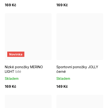
169 Kč
169 Kč
EUR 37 - 39
EUR 40 - 42
EUR 43 - 46
EUR 34 - 36
EUR 37 - 39
Novinka
Nízké ponožky MERINO
Sportovní ponožky JOLLY
LIGHT
bílé
černé
Skladem
Skladem
169 Kč
149 Kč