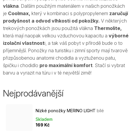
vlákna
. Dalším použitým m
ateriálem v našich ponožkách
je
Coolmax,
který v kombinaci s polypropylenem
zaručují
prodyšnost a odvod vlhkosti od pokožky.
V některých
trekových ponožkách jsou použitá vlákna
Thermolite,
která mají naopak velkou vzduchovou kapacitu a
výborné
izolační vlastnost
i, a tak váš pobyt v přírodě bude o to
příjemnější. Ponožky na turistiku i zimní sporty mají tvarově
přizpůsobenou anatomii chodidla a vyztuženou patu,
špičku i chodidlo
pro maximální komfort
. Stačí si vybrat
barvu a vyrazit na túru i v té největší zimě!
Nejprodávanější
Nízké ponožky MERINO LIGHT
bílé
Skladem
169 Kč