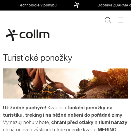
Přejít
Technologie v pohybu
Doprava ZDARMA od 
na
obsah
Turistické ponožky
Už žádné puchýře!
Kvalitní a
funkční ponožky na
turistiku, treking i na běžné nošení do pořádné zimy
.
Vymezují nohu v botě,
chrání před otlaky
a
tlumí nárazy
při náročných výšlapech, kde oceníte kvalitu
MERINO