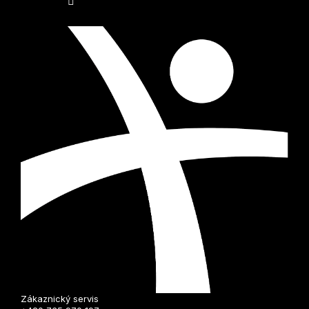
i
s
u
Zákaznický servis