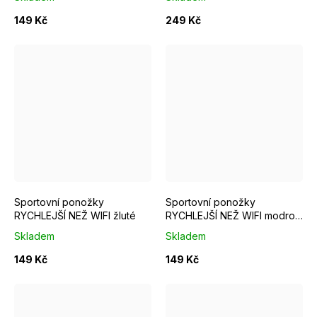
149 Kč
249 Kč
EUR 37 - 39
EUR 40 - 42
EUR 43 - 46
EUR 37 - 39
EUR 40 - 42
Sportovní ponožky
Sportovní ponožky
RYCHLEJŠÍ NEŽ WIFI žluté
RYCHLEJŠÍ NEŽ WIFI modro
růžové
Skladem
Skladem
149 Kč
149 Kč