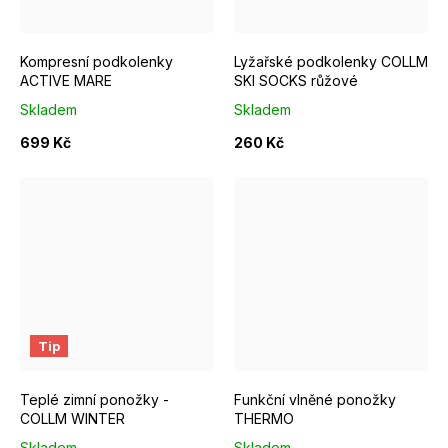
Kompresní podkolenky
Lyžařské podkolenky COLLM
ACTIVE MARE
SKI SOCKS růžové
Skladem
Skladem
699 Kč
260 Kč
EUR 37 - 39
EUR 40 - 42
EUR 43 - 46
EUR 37 - 39
EUR 40 - 42
Tip
Teplé zimní ponožky -
Funkční vlněné ponožky
COLLM WINTER
THERMO
Skladem
Skladem