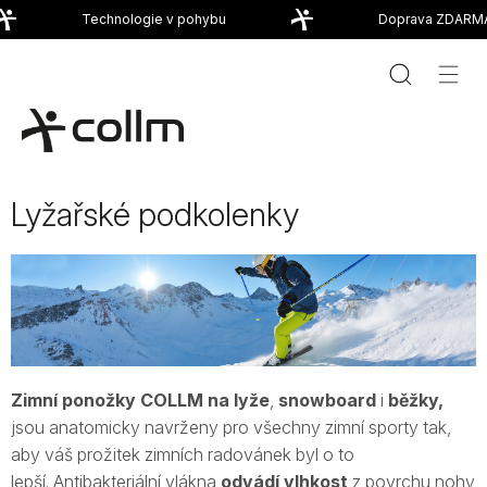
Přejít
Technologie v pohybu
Doprava ZDARMA 
na
obsah
Lyžařské podkolenky
Zimní ponožky COLLM na lyže
,
snowboard
i
běžky,
jsou anatomicky navrženy pro všechny zimní sporty tak,
aby váš prožitek zimních radovánek byl o to
lepší. Antibakteriální vlákna
odvádí vlhkost
z povrchu nohy