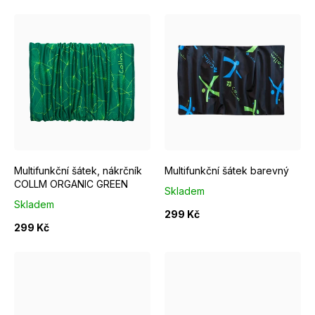
k
t
ů
Multifunkční šátek, nákrčník
Multifunkční šátek barevný
COLLM ORGANIC GREEN
Skladem
Skladem
299 Kč
299 Kč