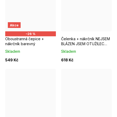
Akce
–26 %
Oboustranná čepice +
Čelenka + nákrčník NEJSEM
nákrčník barevný
BLÁZEN JSEM OTUŽILEC
žlutá
Skladem
Skladem
549 Kč
618 Kč