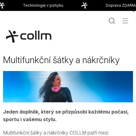
Přejít
Technologie v pohybu
Doprava ZDARMA 
na
obsah
Multifunkční šátky a nákrčníky
Jeden doplněk, který se přizpůsobí každému počasí,
sportu i vašemu stylu.
Multifunkční šátky a nákrčníky COLLM patří mezi