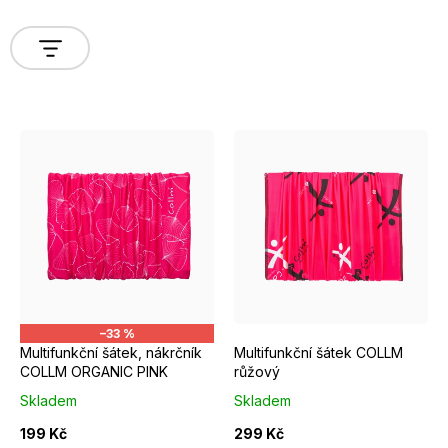
V
ý
p
i
s
p
r
–33 %
Multifunkční šátek, nákrčník
Multifunkční šátek COLLM
o
COLLM ORGANIC PINK
růžový
d
Skladem
Skladem
u
199 Kč
299 Kč