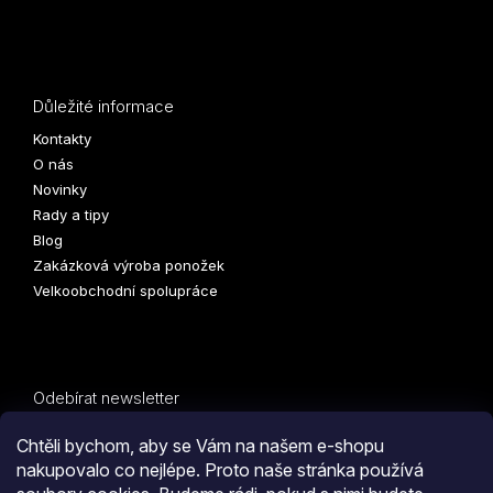
Důležité informace
Kontakty
O nás
Novinky
Rady a tipy
Blog
Zakázková výroba ponožek
Velkoobchodní spolupráce
Odebírat newsletter
Vložte svůj e-mail a my vám budeme zasílat informace o
Chtěli bychom, aby se Vám na našem e-shopu
nových produktech na našem e-shopu.
nakupovalo co nejlépe. Proto naše stránka používá