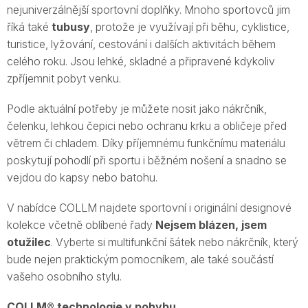
nejuniverzálnější sportovní doplňky. Mnoho sportovců jim
říká také
tubusy
, protože je využívají při běhu, cyklistice,
turistice, lyžování, cestování i dalších aktivitách během
celého roku. Jsou lehké, skladné a připravené kdykoliv
zpříjemnit pobyt venku.
Podle aktuální potřeby je můžete nosit jako nákrčník,
čelenku, lehkou čepici nebo ochranu krku a obličeje před
větrem či chladem. Díky příjemnému funkčnímu materiálu
poskytují pohodlí při sportu i běžném nošení a snadno se
vejdou do kapsy nebo batohu.
V nabídce COLLM najdete sportovní i originální designové
kolekce včetně oblíbené řady
Nejsem blázen, jsem
otužilec
. Vyberte si multifunkční šátek nebo nákrčník, který
bude nejen praktickým pomocníkem, ale také součástí
vašeho osobního stylu.
COLLM® technologie v pohybu.