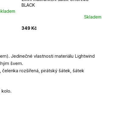
BLACK
Skladem
Skladem
349 Kč
sem). Jedinečné vlastnosti materiálu Lightwind
lochým švem.
čelenka rozšířená, pirátský šátek, šátek
a kolo.