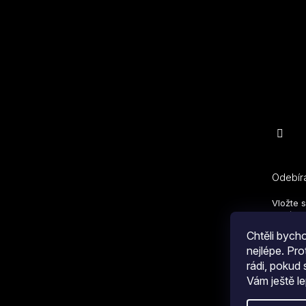
Odebíra
Vložte 
nových 
Chtěli byc
E-mail
nejlépe. Pr
rádi, pokud
Vám ještě le
Kliknu
Copyright 2026
COLLM.CZ
. Všechna práva vyhrazen
s
obc