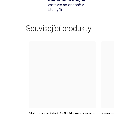
zastavte se osobně v
Litomyšli
Související produkty
Multifunkční šátek COLLM černo-zelený
Zimní m