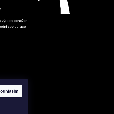
y
 výroba ponožek
odní spolupráce
ouhlasím
Vytvořil Shoptet