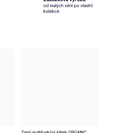
od malých sérií po vlastní
kolekce
Zimní multifunkční šátek ORGANIC