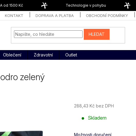
od 1500 Kč
Technologie v pohybu
KONTAKT
DOPRAVA A PLATBA
OBCHODNÍ PODMÍNKY
HLEDAT
Oblečení
Zdravotní
Outlet
modro zelený
288,43 Kč bez DPH
Měrná
Skladem
cena:
Možnosti doručení