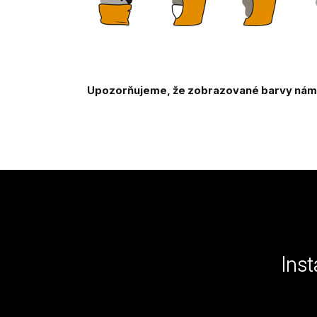
Upozorňujeme, že zobrazované barvy námi 
Z
á
p
a
Ins
t
í