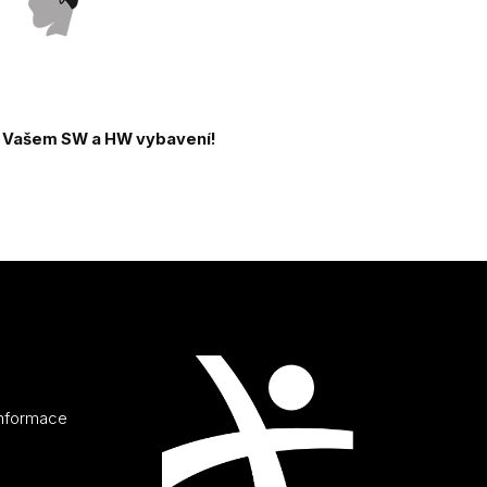
a Vašem SW a HW vybavení!
informace