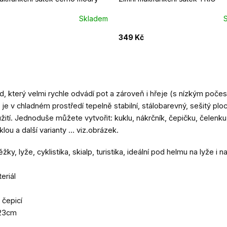
Skladem
349 Kč
d, který velmi rychle odvádí pot a zároveň i hřeje (s nízkým poče
k je v chladném prostředí tepelně stabilní, stálobarevný, sešitý p
í. Jednoduše můžete vytvořit: kuklu, nákrčník, čepičku, čelenku, 
klou a další varianty … viz.obrázek.
ky, lyže, cyklistika, skialp, turistika, ideální pod helmu na lyže i n
eriál
 čepicí
 23cm