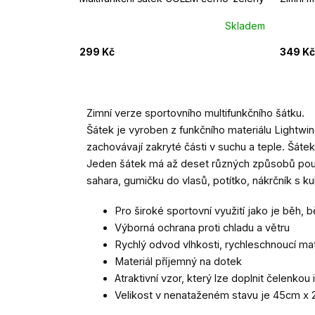
Skladem
299 Kč
349 Kč
Zimní verze sportovního multifunkčního šátku.
Šátek je vyroben z funkčního materiálu Lightwin
zachovávají zakryté části v suchu a teple. Šáte
Jeden šátek má až deset různých způsobů použit
sahara, gumičku do vlasů, potítko, nákrčník s ku
Pro široké sportovní využití jako je běh, běž
Výborná ochrana proti chladu a větru
Rychlý odvod vlhkosti, rychleschnoucí mat
Materiál příjemný na dotek
Atraktivní vzor, který lze doplnit čelenkou i
Velikost v nenataženém stavu je 45cm x