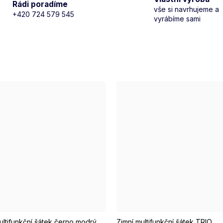
Rádi poradíme
vše si navrhujeme a
+420 724 579 545
vyrábíme sami
ultifunkční šátek černo modrý
Zimní multifunkční šátek TRIO