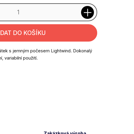
IDAT DO KOŠÍKU
 šátek s jemným počesem Lightwind. Dokonalý
, variabilní použití.
Zakázková výroba