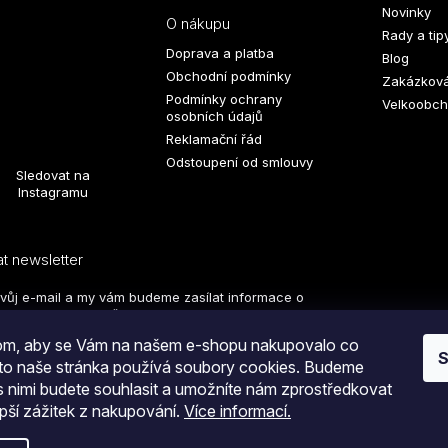
Novinky
O nákupu
Rady a tip
Doprava a platba
Blog
Obchodní podmínky
Zakázková
Podmínky ochrany
Velkoobch
osobních údajů
Reklamační řád
Odstoupení od smlouvy
Sledovat na
Instagramu
t newsletter
svůj e-mail a my vám budeme zasílat informace o
produktech na našem e-shopu.
hom, aby se Vám na našem e-shopu nakupovalo co
S
PŘIHLÁSIT
oto naše stránka používá soubory cookies. Budeme
 s nimi budete souhlasit a umožníte nám zprostředkovat
SE
pší zážitek z nakupování.
Více informací.
tím na tlačítko
ODESLAT OBJEDNÁVKU
souhlasíte
a.
Upravit nastavení cookies
hodními podmínkami
i s podmínkami
zpracování