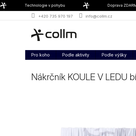
Přejít
Technologie v pohybu
Doprava ZDARMA
na
obsah
+420 735 970 197
info@collm.cz
Pro koho
Podle aktivity
Podle výšky
Nákrčník KOULE V LEDU bí