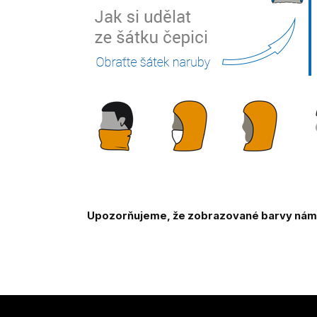
Upozorňujeme, že zobrazované barvy námi 
Z