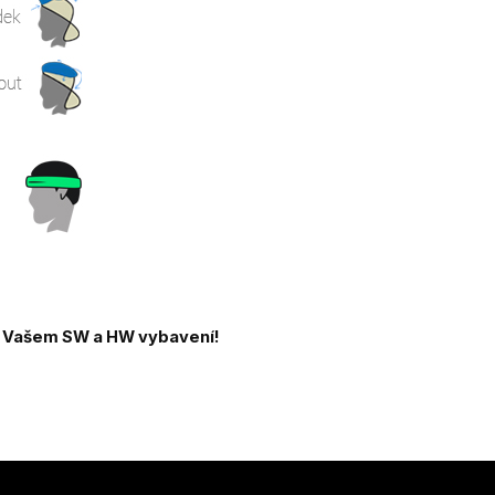
a Vašem SW a HW vybavení!