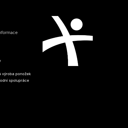
informace
y
 výroba ponožek
odní spolupráce