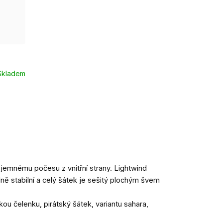
Skladem
y jemnému počesu z vnitřní strany. Lightwind
elně stabilní a celý šátek je sešitý plochým švem
okou čelenku, pirátský šátek, variantu sahara,