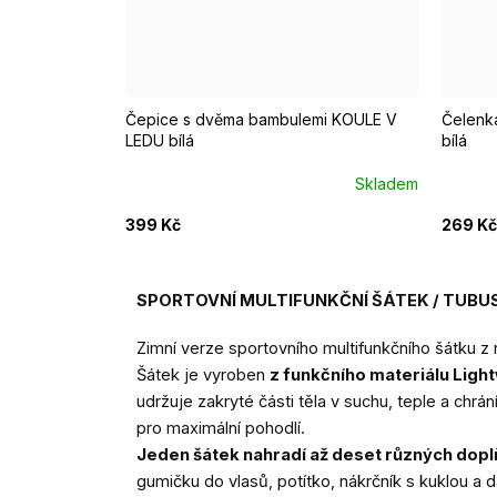
Čepice s dvěma bambulemi KOULE V
Čelenka
LEDU bílá
bílá
Skladem
399 Kč
269 Kč
SPORTOVNÍ MULTIFUNKČNÍ ŠÁTEK / TUBUS 
Zimní verze sportovního multifunkčního šátku 
Šátek je vyroben
z funkčního materiálu Ligh
udržuje zakryté části těla v suchu, teple a chrá
pro maximální pohodlí.
Jeden šátek nahradí až deset různých dop
gumičku do vlasů, potítko, nákrčník s kuklou a 