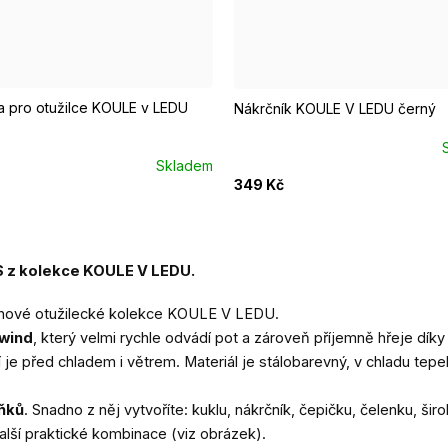
 pro otužilce KOULE v LEDU
Nákrčník KOULE V LEDU černý
Skladem
349 Kč
z kolekce KOULE V LEDU.
z nové otužilecké kolekce KOULE V LEDU.
twind
, který velmi rychle odvádí pot a zároveň příjemně hřeje dík
ní je před chladem i větrem. Materiál je stálobarevný, v chladu tep
lňků
. Snadno z něj vytvoříte: kuklu, nákrčník, čepičku, čelenku, šir
další praktické kombinace (viz obrázek).