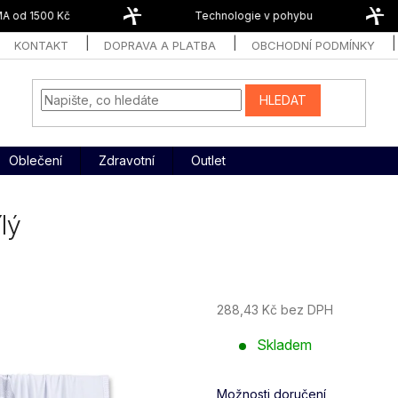
 od 1500 Kč
Technologie v pohybu
KONTAKT
DOPRAVA A PLATBA
OBCHODNÍ PODMÍNKY
HLEDAT
Oblečení
Zdravotní
Outlet
lý
288,43 Kč bez DPH
Měrná
Skladem
cena:
Možnosti doručení