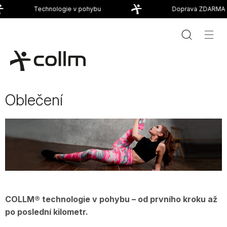
Přejít
Technologie v pohybu
Doprava ZDARMA od
na
obsah
Oblečení
COLLM® technologie v pohybu – od prvního kroku až
po poslední kilometr.