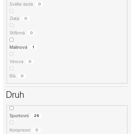
Světle šedá
0
Zlatá
0
Stříbrná
0
Malinová
1
Vínová
0
Bĺá
0
Druh
Sportovní
26
Kompresní
0