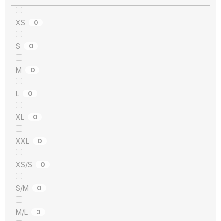
XS
0
S
0
M
0
L
0
XL
0
XXL
0
XS/S
0
S/M
0
M/L
0