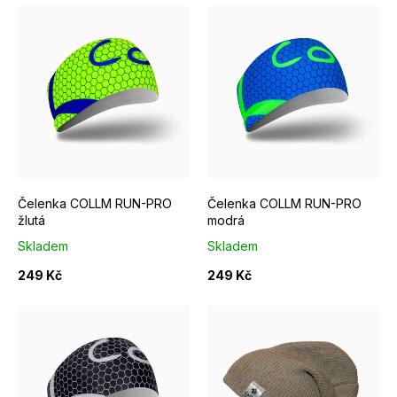
V
ý
p
i
s
p
r
Čelenka COLLM RUN-PRO
Čelenka COLLM RUN-PRO
o
žlutá
modrá
d
Skladem
Skladem
u
249 Kč
249 Kč
k
t
ů