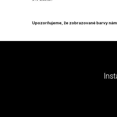
Upozorňujeme, že zobrazované barvy námi 
Z
á
p
a
Ins
t
í