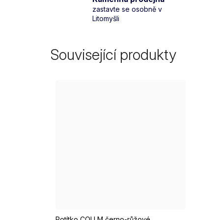
zastavte se osobně v
Litomyšli
Související produkty
Potítko COLLM černo-růžové