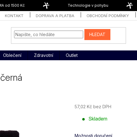
 od 1500 Kč
Technologie v pohybu
KONTAKT
DOPRAVA A PLATBA
OBCHODNÍ PODMÍNKY
HLEDAT
Oblečení
Zdravotní
Outlet
 černá
57,02 Kč bez DPH
Měrná
Skladem
cena:
Možnosti doručení