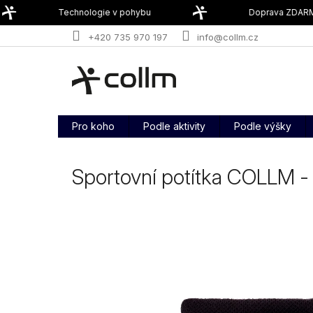
Přejít
Technologie v pohybu
Doprava ZDARMA
na
obsah
+420 735 970 197
info@collm.cz
Pro koho
Podle aktivity
Podle výšky
Sportovní potítka COLLM -