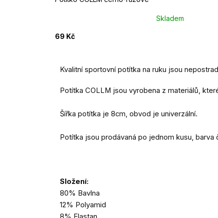
Skladem
69 Kč
Kvalitní sportovní potítka na ruku jsou nepostr
Potítka COLLM jsou vyrobena z materiálů, které 
Šířka potítka je 8cm, obvod je univerzální.
Potítka jsou prodávaná po jednom kusu, barv
Složení:
80% Bavlna
12% Polyamid
8% Elastan