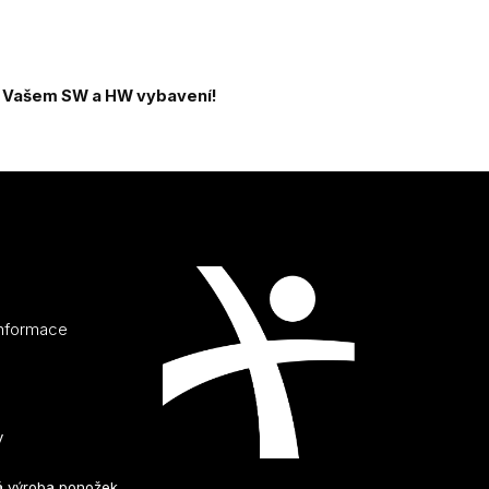
a Vašem SW a HW vybavení!
informace
y
 výroba ponožek