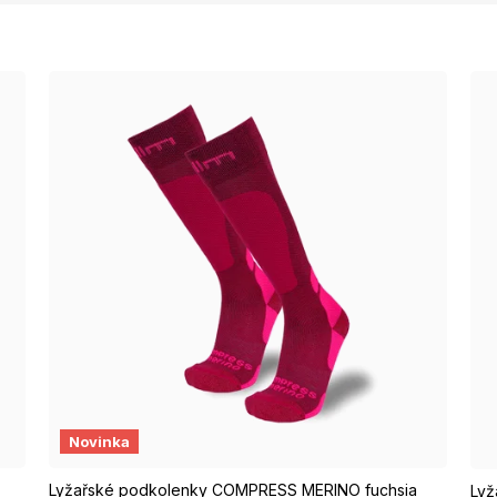
43-46
S/M EUR 37-39
M/L EUR 40-42
L/XL EUR 43-46
S
Novinka
Lyžařské podkolenky COMPRESS MERINO fuchsia
Lyž