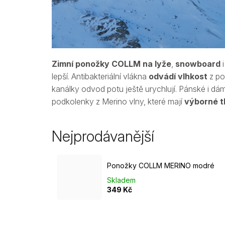
Zimní ponožky COLLM na lyže
,
snowboard
lepší. Antibakteriální vlákna
odvádí vlhkost
z po
kanálky odvod potu ještě urychlují. Pánské i 
podkolenky z Merino vlny
, které mají
výborné t
Nejprodávanější
Ponožky COLLM MERINO modré
Skladem
349 Kč