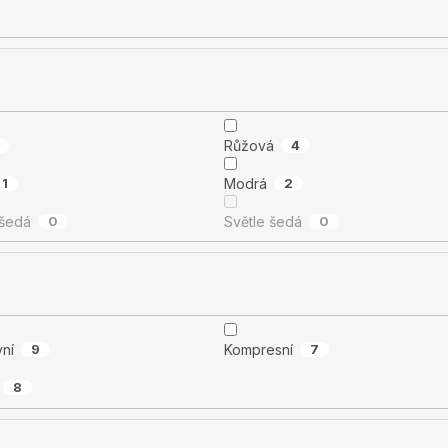
Růžová
4
1
Modrá
2
šedá
0
Světle šedá
0
vní
9
Kompresní
7
8