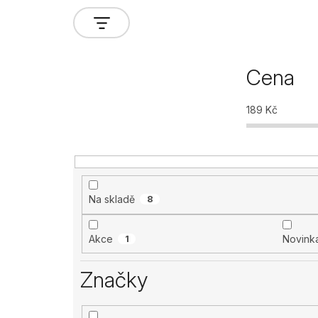
Cena
189
Kč
Na skladě
8
Akce
1
Novink
Značky