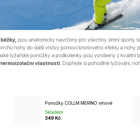
i
běžky,
jsou anatomicky navrženy pro všechny zimní sporty tak
vrchu nohy do další vrstvy pomocí knotového efektu a nohy j
dámské lyžařské ponožky a podkolenky jsou
vyrobeny z kvalitní 
hermoizolační vlastnosti
. Dopřejte si pohodlné lyžování, no
Ponožky COLLM MERINO vínové
Skladem
349 Kč