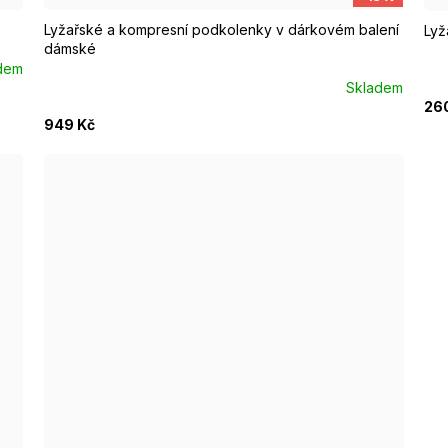
Lyžařské a kompresní podkolenky v dárkovém balení
Lyž
dámské
dem
Skladem
26
949 Kč