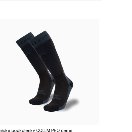
/M EUR 37-39
M/L EUR 40-42
L/XL EUR 43-46
ařské podkolenky COLLM PRO černé