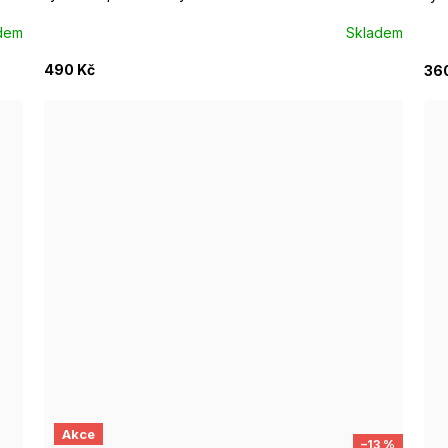
dem
Skladem
490 Kč
36
S/M EUR 37-39
M/L EUR 40-42
L
Akce
–13 %