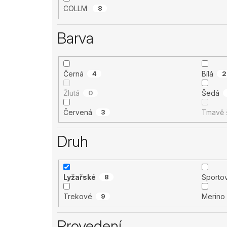
COLLM
8
Barva
Černá
4
Bílá
2
Žlutá
0
Šedá
Červená
3
Tmavě 
Druh
Lyžařské
8
Sporto
Trekové
9
Merino
Provedení