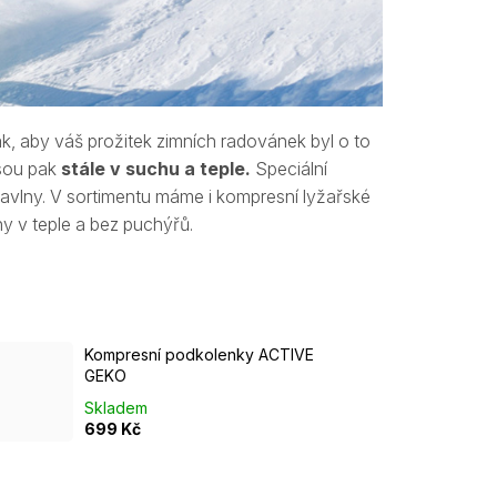
, aby váš prožitek zimních radovánek byl o to
sou pak
stále v suchu a teple.
Speciální
bavlny. V sortimentu máme i kompresní lyžařské
hy v teple a bez puchýřů.
Kompresní podkolenky ACTIVE
GEKO
Skladem
699 Kč