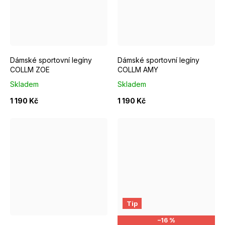
XS
M
XS
M
L
Dámské sportovní legíny
Dámské sportovní legíny
COLLM ZOE
COLLM AMY
Skladem
Skladem
1 190 Kč
1 190 Kč
S
L
XS
S
M
Tip
–16 %