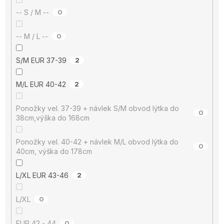
-- S / M --
0
-- M / L --
0
S/M EUR 37-39
2
M/L EUR 40-42
2
Ponožky vel. 37-39 + návlek S/M obvod lýtka do
0
38cm,výška do 168cm
Ponožky vel. 40-42 + návlek M/L obvod lýtka do
0
40cm, výška do 178cm
L/XL EUR 43-46
2
L/XL
0
EUR 42 - 44
0