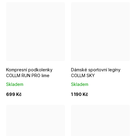
S/M EUR 37-39
M/L EUR 40-42
XS
S
M
L
Kompresní podkolenky
Dámské sportovní legíny
COLLM RUN PRO lime
COLLM SKY
Skladem
Skladem
699 Kč
1 190 Kč