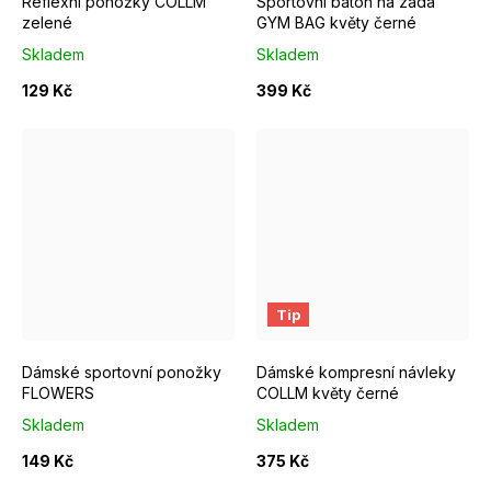
Reflexní ponožky COLLM
Sportovní batoh na záda
zelené
GYM BAG květy černé
Skladem
Skladem
129 Kč
399 Kč
EUR 37 - 39
EUR 40 - 42
S/M
M/L
Tip
Dámské sportovní ponožky
Dámské kompresní návleky
FLOWERS
COLLM květy černé
Skladem
Skladem
149 Kč
375 Kč