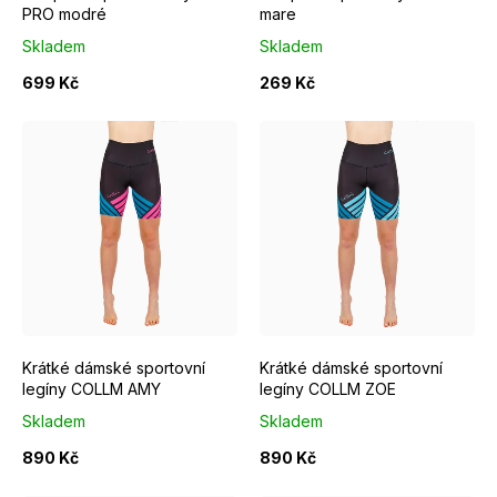
o
PRO modré
mare
d
Skladem
Skladem
u
699 Kč
269 Kč
k
t
ů
XS
S
L
Krátké dámské sportovní
Krátké dámské sportovní
legíny COLLM AMY
legíny COLLM ZOE
Skladem
Skladem
890 Kč
890 Kč