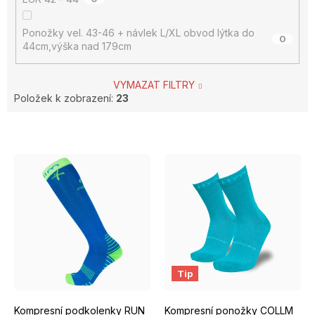
Ponožky vel. 43-46 + návlek L/XL obvod lýtka do
0
44cm,výška nad 179cm
VYMAZAT FILTRY
Položek k zobrazení:
23
V
ý
p
i
s
p
S/M EUR 37-39
M/L EUR 40-42
EUR 37 - 39
L/XL EUR 43-46
EUR 40 - 42
Tip
r
Kompresní podkolenky RUN
Kompresní ponožky COLLM