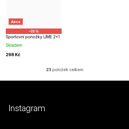
EUR 43 - 46
Akce
–33 %
Sportovní ponožky LIME 2+1
Skladem
298 Kč
23
položek celkem
O
v
Z
l
á
á
p
Instagram
d
a
a
t