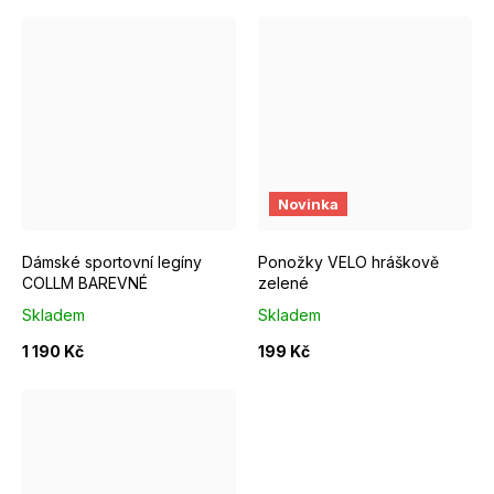
XS
S
M
XL
EUR 37 - 39
EUR 40 - 42
Novinka
Dámské sportovní legíny
Ponožky VELO hráškově
COLLM BAREVNÉ
zelené
Skladem
Skladem
1 190 Kč
199 Kč