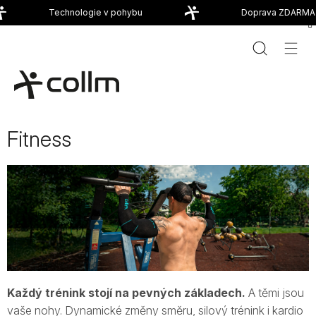
Přejít
Technologie v pohybu
Doprava ZDARMA od
na
obsah
Fitness
Každý trénink stojí na pevných základech.
A těmi jsou
vaše nohy. Dynamické změny směru, silový trénink i kardio