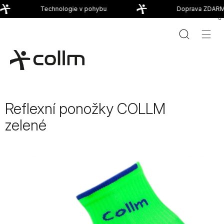
Přejít
Technologie v pohybu
Doprava ZDARMA
na
obsah
Reflexní ponožky COLLM
zelené