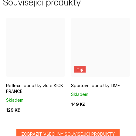
Související produkty
EUR 37 - 39
EUR 40 - 42
EUR 43 - 46
EUR 40 - 42
EUR 43 - 46
Tip
Reflexní ponožky žluté KICK
Sportovní ponožky LIME
FRANCE
Skladem
Skladem
149 Kč
129 Kč
ZOBRAZIT VŠECHNY SOUVISEJÍCÍ PRODUKTY