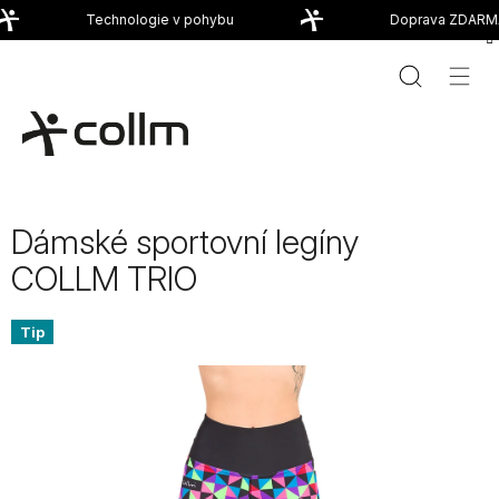
Přejít
Technologie v pohybu
Doprava ZDARMA
na
obsah
Dámské sportovní legíny
COLLM TRIO
Tip