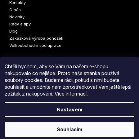
Kontakty
O nás
Novinky
Rady a tipy
Blog
Zakázková výroba ponožek
Velkoobchodní spolupráce
Chtěli bychom, aby se Vám na našem e-shopu
nakupovalo co nejlépe. Proto naše stránka používá
Odebírat newsletter
soubory cookies. Budeme rádi, pokud s nimi budete
souhlasit a umožníte nám zprostředkovat Vám ještě lepší
zážitek z nakupování.
Více informací.
PŘIHLÁSI
SE
Nastavení
Kliknutím na tlačítko
ODESLAT OBJEDNÁVKU
souhlasíte
Vytvořil Shoptet
s
obchodními podmínkami
i s podmínkami
zpracování
osobních údajů.
Souhlasím
Copyright 2026
COLLM.CZ
. Všechna práva vyhrazena.
Upravit
nastavení cookies