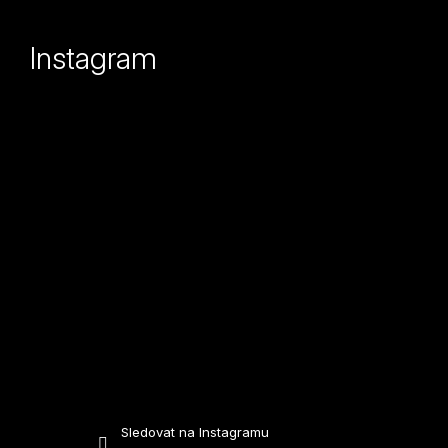
á
p
Instagram
a
t
í
Sledovat na Instagramu