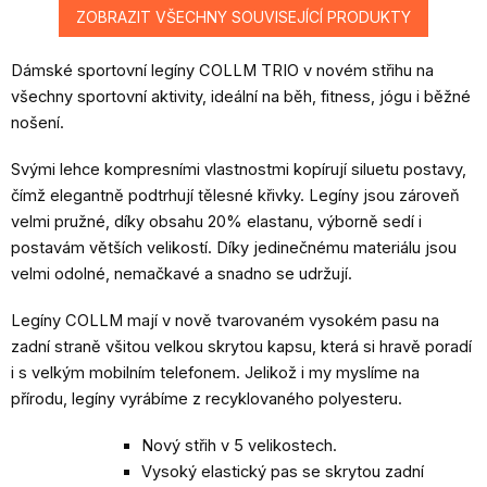
ZOBRAZIT VŠECHNY SOUVISEJÍCÍ PRODUKTY
Dámské sportovní legíny COLLM TRIO v novém střihu na
všechny sportovní aktivity, ideální na běh, fitness, jógu i běžné
nošení.
Svými lehce kompresními vlastnostmi
kopírují siluetu postavy,
čímž elegantně podtrhují tělesné křivky. Legíny jsou zároveň
velmi pružné, díky obsahu 20% elastanu, výborně sedí i
postavám větších velikostí. Díky jedinečnému materiálu jsou
velmi odolné, nemačkavé a snadno se udržují.
Legíny COLLM mají v nově tvarovaném vysokém pasu na
zadní straně všitou velkou skrytou kapsu, která si hravě poradí
i s velkým mobilním telefonem. Jelikož i my myslíme na
přírodu, legíny vyrábíme z recyklovaného polyesteru.
Nový střih v 5 velikostech.
Vysoký elastický pas se skrytou zadní