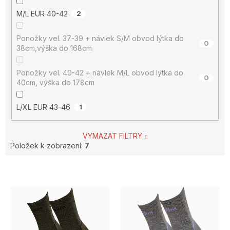
M/L EUR 40-42
2
Ponožky vel. 37-39 + návlek S/M obvod lýtka do
0
38cm,výška do 168cm
Ponožky vel. 40-42 + návlek M/L obvod lýtka do
0
40cm, výška do 178cm
L/XL EUR 43-46
1
VYMAZAT FILTRY
Položek k zobrazení:
7
V
ý
p