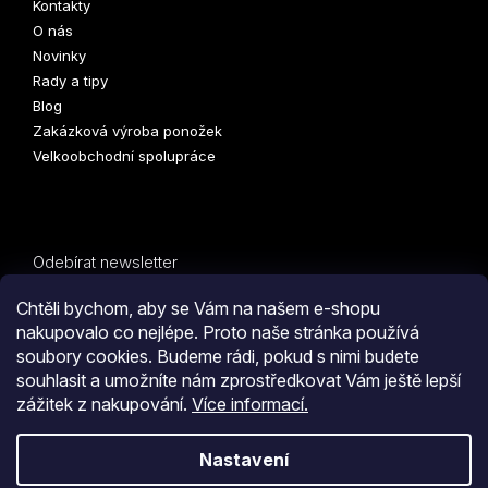
Kontakty
O nás
Novinky
Rady a tipy
Blog
Zakázková výroba ponožek
Velkoobchodní spolupráce
Odebírat newsletter
Vložte svůj e-mail a my vám budeme zasílat informace o
Chtěli bychom, aby se Vám na našem e-shopu
nových produktech na našem e-shopu.
nakupovalo co nejlépe. Proto naše stránka používá
soubory cookies. Budeme rádi, pokud s nimi budete
E-mail
souhlasit a umožníte nám zprostředkovat Vám ještě lepší
zážitek z nakupování.
Více informací.
PŘIHLÁSIT SE
Kliknutím na tlačítko
ODESLAT OBJEDNÁVKU
souhlasíte
Nastavení
s
obchodními podmínkami
i s podmínkami
zpracování
Vytvořil Shoptet
osobních údajů.