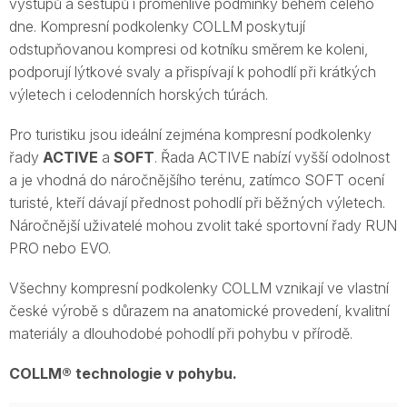
výstupů a sestupů i proměnlivé podmínky během celého
dne. Kompresní podkolenky COLLM poskytují
odstupňovanou kompresi od kotníku směrem ke koleni,
podporují lýtkové svaly a přispívají k pohodlí při krátkých
výletech i celodenních horských túrách.
Pro turistiku jsou ideální zejména kompresní podkolenky
řady
ACTIVE
a
SOFT
. Řada ACTIVE nabízí vyšší odolnost
a je vhodná do náročnějšího terénu, zatímco SOFT ocení
turisté, kteří dávají přednost pohodlí při běžných výletech.
Náročnější uživatelé mohou zvolit také sportovní řady RUN
PRO nebo EVO.
Všechny kompresní podkolenky COLLM vznikají ve vlastní
české výrobě s důrazem na anatomické provedení, kvalitní
materiály a dlouhodobé pohodlí při pohybu v přírodě.
COLLM® technologie v pohybu.