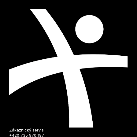
i
s
u
Zákaznický servis
+420 735 970 197