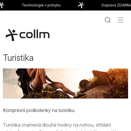
Přejít
Technologie v pohybu
Doprava ZDARMA 
na
obsah
Turistika
Kompresní podkolenky na turistiku
Turistika znamená dlouhé hodiny na nohou, střídání