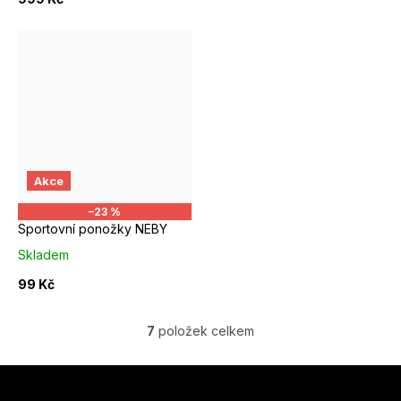
EUR 37 - 39
Akce
–23 %
Sportovní ponožky NEBY
Skladem
99 Kč
7
položek celkem
O
v
Z