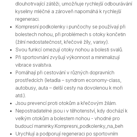
dlouhotrvající zátěži, umožňuje rychlejší odbourávání
kyseliny mléčné a zároveň napomáhá k rychlejší
regeneraci.
Kompresní podkolenky i punčochy se používají při
bolestech nohou, při problémech s otoky končetin
(žilní nedostatečnost, křečové žíly, varixy).
Svou funkcí omezují otoky nohou a bolesti svalů.
Při sportovnání zvyšují výkonnost a minimalizují
vibrace svalstva.
Pomáhají při cestování v různých dopravních
prostředcích (letadla – syndrom economy-class,
autobusy, auta – delší cesty na dovolenou k moři
atd.).
Jsou prevencí proti otokům a křečovým žilám.
Nepostradatelné jsou i v těhotenství, kdy dochází k
velkým otokům a bolestem nohou - vhodné pro
budoucí maminky.Kompresni_podkolenky_na_beh
Urychlují a podporují regeneraci po sportovním