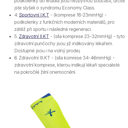
podkolenky do letadla jsou nezbytnou součástí, určitě
jste slyšeli o syndromu Economy Class.
4.
Sportovní I.K.T
- (komprese 18-23mmHg) -
podkolenky z funkčních moderních materiálů, pro
zátěž při sportu i následné regeneraci.
5.
Zdravotní II.KT
- (síla komprese 23-32mmHg) - tyto
zdravotní punčochy jsou již indikovány lékařem.
Dostupné jsou i na volný prodej.
6. Zdravotní III.KT - (síla komrese 34-46mmHg) -
zdravotní komprese, kterou indikují lékaři specialisté
na pokročilé žilní onemocnění.