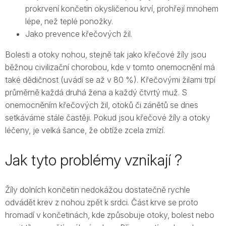
prokrvení končetin okysličenou krví, prohřejí mnohem
lépe, než teplé ponožky.
Jako prevence křečových žil.
Bolesti a otoky nohou, stejně tak jako křečové žíly jsou
běžnou civilizační chorobou, kde v tomto onemocnění má
také dědičnost (uvádí se až v 80 %). Křečovými žilami trpí
průměrně každá druhá žena a každý čtvrtý muž. S
onemocněním křečových žil, otoků či zánětů se dnes
setkáváme stále častěji. Pokud jsou křečové žíly a otoky
léčeny, je velká šance, že obtíže zcela zmízí.
Jak tyto problémy vznikají ?
Žíly dolních končetin nedokážou dostatečně rychle
odvádět krev z nohou zpět k srdci. Část krve se proto
hromadí v končetinách, kde způsobuje otoky, bolest nebo