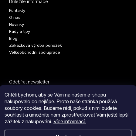
Důležité informace
Kontakty
O nás
Novinky
Rady a tipy
Blog
Zakázková výroba ponožek
Velkoobchodní spolupráce
Odebírat newsletter
Vložte svůj e-mail a my vám budeme zasílat informace o
Chtěli bychom, aby se Vám na našem e-shopu
nových produktech na našem e-shopu.
nakupovalo co nejlépe. Proto naše stránka používá
soubory cookies. Budeme rádi, pokud s nimi budete
E-mail
souhlasit a umožníte nám zprostředkovat Vám ještě lepší
zážitek z nakupování.
Více informací.
PŘIHLÁSIT SE
Kliknutím na tlačítko
ODESLAT OBJEDNÁVKU
souhlasíte