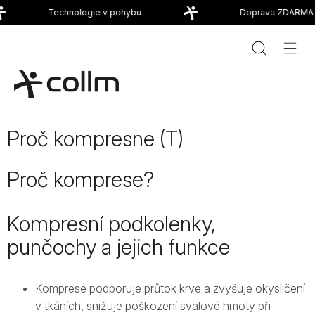
Přejít
Technologie v pohybu
Doprava ZDARMA o
na
obsah
Proč kompresne (T)
Proč komprese?
Kompresní podkolenky,
punčochy a jejich funkce
Komprese podporuje průtok krve a zvyšuje okysličení
v tkáních, snižuje poškození svalové hmoty při