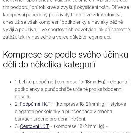
tím podporují průtok krve a zvyšují okysličení tkání. Dříve se
kompresní punčochy používaly hlavně ve zdravotnictví,
dnes už se však kompresní podkolenky a návleky běžně
vyvíjí a používají i ve sportovních odvětvích jak při samotné
zátěži, tak i v následné a velice důležité regeneraci.
Komprese se podle svého účinku
dělí do několika kategorií
1. Lehké podpůrné (komprese 15-18mmHg) - elegantní
podkolenky a punčocháče určené pro každodenní
nošení.
2.
Podpůrné I.K.T
- (komprese 18-21mmHg) - stylové
elegantní podkolenky a punčocháče v mnoha
barvách určené pro denní nošení.
3.
Cestovní I.K.T
- (komprese 18-21mmHg) -