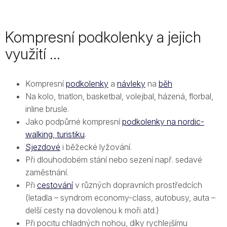
Kompresní podkolenky a jejich
využití ...
Kompresní
podkolenky
a
návleky
na
běh
Na kolo, triatlon, basketbal, volejbal, házená, florbal,
inline brusle.
Jako podpůrné kompresní
podkolenky na nordic-
walking, turistiku
.
Sjezdové
i běžecké lyžování.
Při dlouhodobém stání nebo sezení např. sedavé
zaměstnání.
Při
cestování
v různých dopravních prostředcích
(letadla – syndrom economy-class, autobusy, auta –
delší cesty na dovolenou k moři atd.)
Při pocitu chladných nohou, díky rychlejšímu