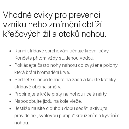
Vhodné cviky pro prevenci
vzniku nebo zmírnění obtíží
křečových žil a otoků nohou.
Ranní střídavé sprchování trénuje krevní cévy.
Končete přitom vždy studenou vodou.
Pokládejte často nohy nahoru do zvýšené polohy,
která brání hromadění krve.
Sedněte si nebo lehněte na záda a kružte kotníky
střídavě oběma směry.
Propínejte a krčte prsty na nohou i celé nárty.
Napodobujte jízdu na kole vleže.
Jestliže musíte dlouhou dobu sedět, aktivujte
pravidelně „svalovou pumpu“ kroužením a kýváním
nohou.