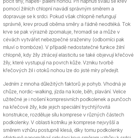
pocit tíhy, napětí- pálení nohou. Při napnutí svalu se krev
pomocí žilních chlopní navádí správným směrem a
dopravuje se k srdci. Pokud však chlopně nefungují
správně, krev proudí oběma směry a řádně neodtéká. Tok
krve se pak výrazně zpomaluje, hromadí se a může v
cévách vytvářet nebezpečné sraženiny (odborníci pak
mluví o trombóze). V případě nedostatečné funkce žilní
chlopně, kdy žíly ztrácejí elasticitu se také objevují křečové
žíly, které vystupují na povrch kůže. Vzniku tvorbě
křečových žil i otoků nohou lze do jisté míry předejít.
Jedním z mnoha důležitých faktorů je pohyb. Vhodná je
chůze, nordic-walking, jízda na kole, běh, plavání. Velice
užitečné je i nošení kompresivních podkolenek a punčoch
na křečové žíly, kde jejich speciální trychtýřovitá
konstrukce, rozděluje sílu komprese v různých částech
podkolenky. V oblasti kotníku je komprese nejvyšší a
směrem vzhůru postupně klesá, díky tomu podkolenky
efektivně napomáhají cirkulaci krve směrem vzhůru k srdci,