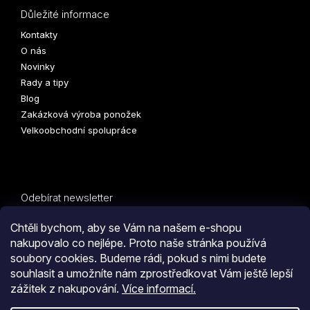
Důležité informace
Kontakty
O nás
Novinky
Rady a tipy
Blog
Zakázková výroba ponožek
Velkoobchodní spolupráce
Odebírat newsletter
Vložte svůj e-mail a my vám budeme zasílat informace o
Chtěli bychom, aby se Vám na našem e-shopu
nových produktech na našem e-shopu.
nakupovalo co nejlépe. Proto naše stránka používá
soubory cookies. Budeme rádi, pokud s nimi budete
E-mail
PŘIHLÁSIT
souhlasit a umožníte nám zprostředkovat Vám ještě lepší
zážitek z nakupování.
Více informací.
SE