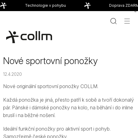
Přejít
Technologie v pohybu
Doprava ZDARMA
na
obsah
Nové sportovní ponožky
12.4.2020
Nové originální sportovní ponožky COLLM.
Každá ponožka je jiná, přesto patří k sobě a tvoří dokonalý
pár. Pánské i dámské ponožky na kolo, na běhání i do inline
bruslí i na běžné nošení.
Ideální funkční ponožky pro aktivní sport i pohyb.
Samozřejmě české ponožky.