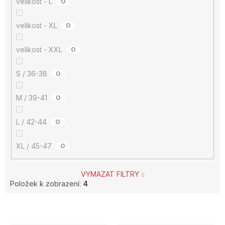
velikost - L
0
velikost - XL
0
velikost - XXL
0
S / 36-38
0
M / 39-41
0
L / 42-44
0
XL / 45-47
0
VYMAZAT FILTRY
Položek k zobrazení:
4