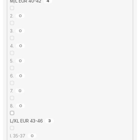
M/L EUR 40-42
4
2.
0
3.
0
4.
0
5.
0
6.
0
7.
0
8.
0
L/XL EUR 43-46
3
I. 35-37
0