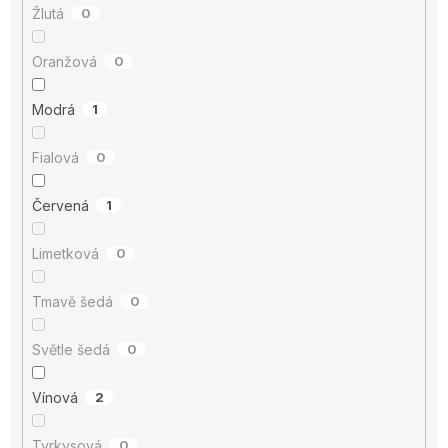
Žlutá
0
Oranžová
0
Modrá
1
Fialová
0
Červená
1
Limetková
0
Tmavě šedá
0
Světle šedá
0
Vínová
2
Tyrkysová
0