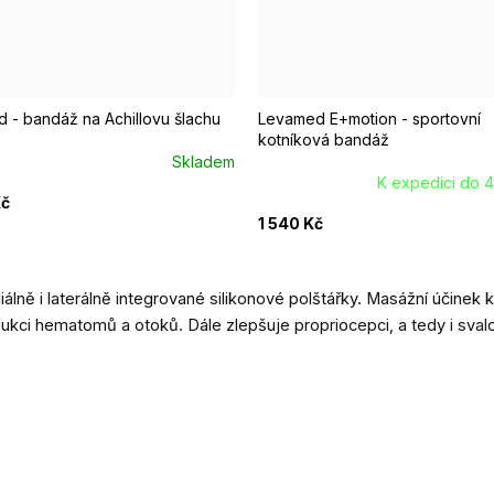
II.
III.
IV.
V.
VI.
I.
II.
III.
IV.
V
 - bandáž na Achillovu šlachu
Levamed E+motion - sportovní
kotníková bandáž
Skladem
K expedici do 4
Kč
1 540 Kč
 i laterálně integrované silikonové polštářky. Masážní účinek k
kci hematomů a otoků. Dále zlepšuje propriocepci, a tedy i svalo