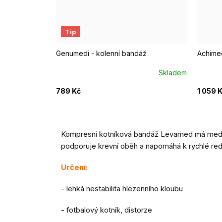
1
2
3
4
5
6
7
I.
8
Tip
Genumedi - kolenní bandáž
Achimed
Skladem
789 Kč
1 059 
Kompresní kotníková bandáž Levamed má mediálně
podporuje krevní oběh a napomáhá k rychlé redu
Určení:
- lehká nestabilita hlezenního kloubu
- fotbalový kotník, distorze