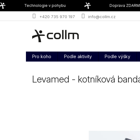
Přejít
Technologie v pohybu
Doprava ZDARMA 
na
obsah
+420 735 970 197
info@collm.cz
Pro koho
Podle aktivity
Podle výšky
Levamed - kotníková band