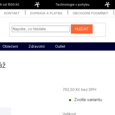
od 1500 Kč
Technologie v pohybu
KONTAKT
DOPRAVA A PLATBA
OBCHODNÍ PODMÍNKY
HLEDAT
Oblečení
Zdravotní
Outlet
áž
762,50 Kč bez DPH
Měrná
Zvolte variantu
cena:
Velikost