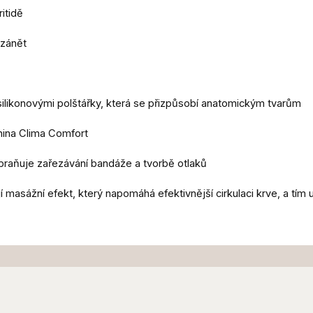
ritidě
 zánět
 silikonovými polštářky, která se přizpůsobí anatomickým tvarům
enina Clima Comfort
abraňuje zařezávání bandáže a tvorbě otlaků
jí masážní efekt, který napomáhá efektivnější cirkulaci krve, a tí