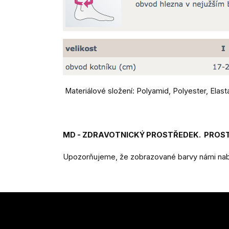
Materiálové složení: Polyamid, Polyester, Elast
MD - ZDRAVOTNICKÝ PROSTŘEDEK. PROSTU
Upozorňujeme, že zobrazované barvy námi nabí
Z
á