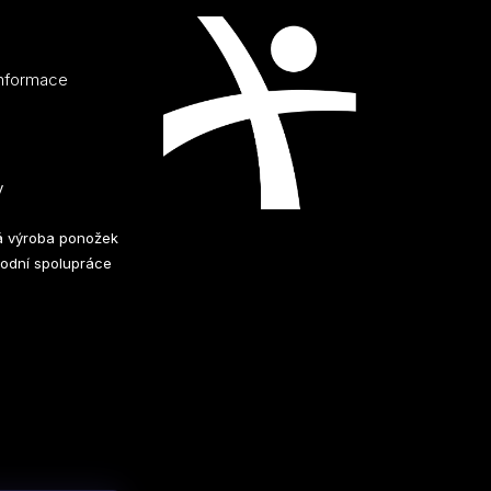
informace
y
 výroba ponožek
odní spolupráce