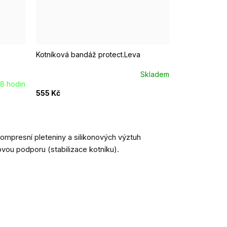
.
2
3
4
5
6
Kotníková bandáž protect.Leva
Skladem
8 hodin
555 Kč
ompresní pleteniny a silikonových výztuh
vou podporu (stabilizace kotníku).