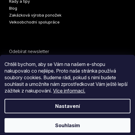
Rady a tipy
Blog
Zakázková výroba ponožek
Velkoobchodní spolupráce
Odebírat newsletter
Vložte svůj e-mail a my vám budeme zasílat informace o
Chtěli bychom, aby se Vám na našem e-shopu
nových produktech na našem e-shopu.
nakupovalo co nejlépe. Proto naše stránka používá
soubory cookies. Budeme rádi, pokud s nimi budete
E-mail
souhlasit a umožníte nám zprostředkovat Vám ještě lepší
zážitek z nakupování.
Více informací.
PŘIHLÁSIT SE
Kliknutím na tlačítko
ODESLAT OBJEDNÁVKU
souhlasíte
Nastavení
s
obchodními podmínkami
i s podmínkami
zpracování
Vytvořil Shoptet
osobních údajů.
Souhlasím
Copyright 2026
COLLM.CZ
. Všechna práva vyhrazena.
Upravit
nastavení cookies