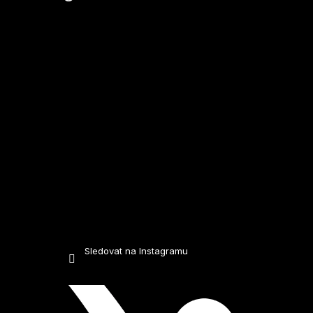
a
t
í
Sledovat na Instagramu