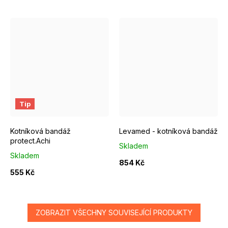
2
3
4
5
6
II.
III.
IV.
V.
Tip
Kotníková bandáž
Levamed - kotníková bandáž
protect.Achi
Skladem
Skladem
854 Kč
555 Kč
ZOBRAZIT VŠECHNY SOUVISEJÍCÍ PRODUKTY