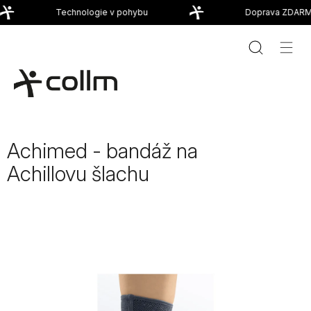
Přejít
Technologie v pohybu
Doprava ZDARMA
na
obsah
Achimed - bandáž na
Achillovu šlachu