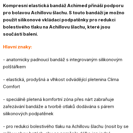
Kompresní elastická bandáž Achimed přináší podporu
pro bolavou Achillovu šlachu.
S touto bandáží je možno
použít silikonové vkládací podpatěnky pro redukci
bolestivého tlaku na Achillovu šlachu, které jsou
součástí balení.
Hlavní znaky:
- anatomicky padnoucí bandáž s integrovaným silikonovým
polštářkem
- elastická, prodyšná a vlhkost odvádějící pletenina Clima
Comfort
- speciálně pletená komfortní zóna přes nárt zabraňuje
zařezávání bandáže a tvorbě otlaků dodávána s párem
silikonových podpatěnek
- pro redukci bolestivého tlaku na Achillovu šlachu (nosit by se