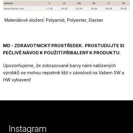
Materiálové složení: Polyamid, Polyester, Elastan
MD - ZDRAVOTNICKÝ PROSTŘEDEK. PROSTUDUJTE SI
PEČLIVĚ NÁVOD K POUŽITÍ PŘIBALENÝ K PRODUKTU.
Upozorňujeme, že zobrazované barvy námi nabízených
výrobků se mohou nepatrně lišit v závislosti na Vašem SW a
HW vybavení!
Z
á
p
Instagram