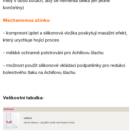
měly v obou botách, aby se neměnila délka jen jedné
končetiny)
Mechanismus účinku:
- kompresní úplet a silikonová vložka poskytují masážní efekt,
který urychluje hojící proces
- měkké ochranné polstrování pro Achillovu šlachu
- možnost použít silikonové vkládací podpatěnky pro redukci
bolestivého tlaku na Achillovu šlachu
Velikostní tabulka: