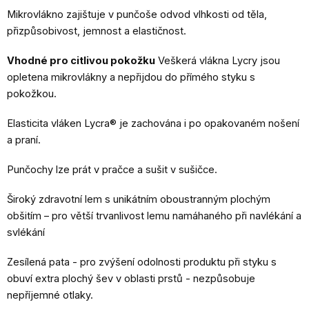
Mikrovlákno zajištuje v punčoše odvod vlhkosti od těla,
přizpůsobivost, jemnost a elastičnost.
Vhodné pro citlivou pokožku
Veškerá vlákna Lycry jsou
opletena mikrovlákny a nepřijdou do přímého styku s
pokožkou.
Elasticita vláken Lycra® je zachována i po opakovaném nošení
a praní.
Punčochy lze prát v pračce a sušit v sušičce.
Široký zdravotní lem s unikátním oboustranným plochým
obšitím – pro větší trvanlivost lemu namáhaného při navlékání a
svlékání
Zesílená pata - pro zvýšení odolnosti produktu při styku s
obuví extra plochý šev v oblasti prstů - nezpůsobuje
nepříjemné otlaky.