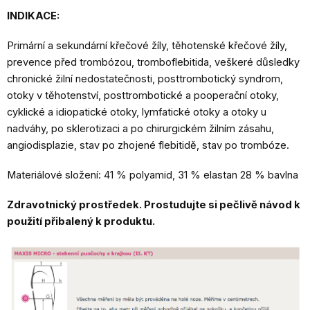
INDIKACE:
Primární a sekundární křečové žíly, těhotenské křečové žíly,
prevence před trombózou, tromboflebitida, veškeré důsledky
chronické žilní nedostatečnosti, posttrombotický syndrom,
otoky v těhotenství, posttrombotické a pooperační otoky,
cyklické a idiopatické otoky, lymfatické otoky a otoky u
nadváhy, po sklerotizaci a po chirurgickém žilním zásahu,
angiodisplazie, stav po zhojené flebitidě, stav po trombóze.
Materiálové složení: 41 % polyamid, 31 % elastan 28 % bavlna
Zdravotnický prostředek. Prostudujte si pečlivě návod k
použití přibalený k produktu.