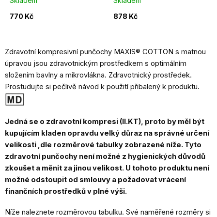
Skladem
Skladem
770 Kč
878 Kč
Zdravotní kompresivní punčochy MAXIS® COTTON s matnou
úpravou jsou zdravotnickým prostředkem s optimálním
složením bavlny a mikrovlákna.
Zdravotnický prostředek.
Prostudujte si pečlivě návod k použití přibalený k produktu.
Jedná se o zdravotní kompresi (II.KT), proto by měl být
kupujícím kladen opravdu velký důraz na správné určení
velikosti ,dle rozměrové tabulky zobrazené níže. Tyto
zdravotní punčochy není možné z hygienických důvodů
zkoušet a měnit za jinou velikost. U tohoto produktu není
možné odstoupit od smlouvy a požadovat vrácení
finančních prostředků v plné výši.
Níže naleznete rozměrovou tabulku. Své naměřené rozměry si