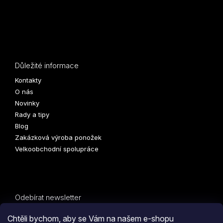
Důležité informace
Kontakty
O nás
Novinky
Rady a tipy
Blog
Zakázková výroba ponožek
Velkoobchodní spolupráce
Odebírat newsletter
Vložte svůj e-mail a my vám budeme zasílat informace o
Chtěli bychom, aby se Vám na našem e-shopu