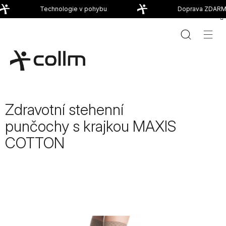
Přejít
Technologie v pohybu
Doprava ZDARMA
na
obsah
Zdravotní stehenní
punčochy s krajkou MAXIS
COTTON