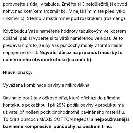
porovnejte s údaji v tabulce. Změřte si 3 nejdůležitější obvod
nohy: nad kotníkem (rozměr b), V nejširším místě přes lýtko
(rozměr c), Stehno v místě mírně pod rozkrokem (rozměr g).
Když budou Vaše naměřené hodnoty tabulkovým velikostem
odlišné, pak si vyberte si tu větší naměřenou velikost. Je to
především proto, že by Vás punčochy mohly v tomto místě
nepříjemně škrtit.
Největší důraz na přesnost musí být u
naměřeného obvodu kotníku (rozměr b).
Hlavní znaky:
Vyvážená kombinace bavlny a mikrovlákna.
Bavlna je použita v očkové přízi, která přichází do přímého
kontaktu s pokožkou. I při 28% podílu bavlny v produktu má
uživatel při nošení pocit plnohodnotně bavlněného materiálu.
To činí z punčoch MAXIS COTTON nejlepší a
nejpoužívanější
bavlněné kompresivní punčochy na českém trhu.