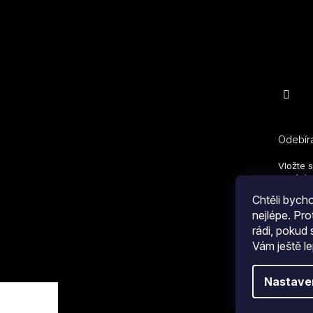
Odebíra
Vložte 
nových 
Chtěli byc
E-mail
nejlépe. Pr
rádi, pokud
Vám ještě le
Kliknu
Copyright 2026
COLLM.CZ
. Všechna práva vyhrazen
s
obc
Nastave
osobn