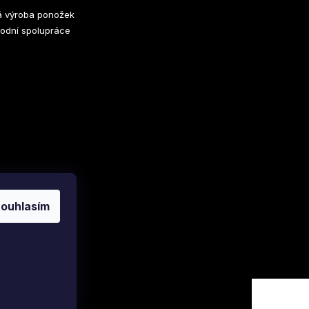
 výroba ponožek
odní spolupráce
ouhlasím
Vytvořil Shoptet