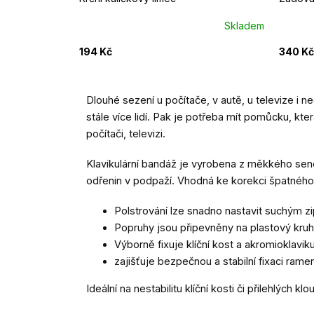
Skladem
194 Kč
340 Kč
Dlouhé sezení u počítače, v autě, u televize 
stále více lidí. Pak je potřeba mít pomůcku, kt
počítači, televizi.
Klavikulární bandáž je vyrobena z měkkého sendv
odřenin v podpaží. Vhodná ke korekci špatného 
Polstrování lze snadno nastavit suchým z
Popruhy jsou připevněny na plastový kru
Výborně fixuje klíční kost a akromioklaviku
zajišťuje bezpečnou a stabilní fixaci rame
Ideální na nestabilitu klíční kosti či přilehlých k