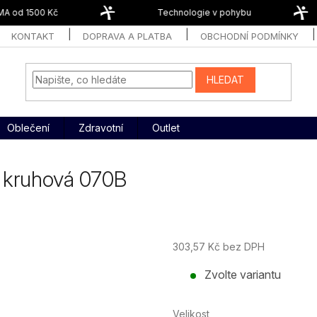
 od 1500 Kč
Technologie v pohybu
KONTAKT
DOPRAVA A PLATBA
OBCHODNÍ PODMÍNKY
HLEDAT
Oblečení
Zdravotní
Outlet
ž kruhová 070B
303,57 Kč bez DPH
Měrná
Zvolte variantu
cena:
Velikost