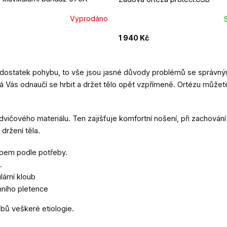
Vyprodáno
1 940 Kč
i nedostatek pohybu, to vše jsou jasné důvody problémů se správn
erá Vás odnaučí se hrbit a držet tělo opět vzpřímeně. Ortézu můžet
ičového materiálu. Ten zajišťuje komfortní nošení, při zachování 
držení těla.
ipem podle potřeby.
h.
lární kloub
nního pletence
loubů veškeré etiologie.