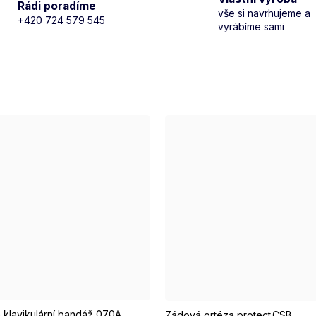
Rádi poradíme
vše si navrhujeme a
+420 724 579 545
vyrábíme sami
Velikost XS
Velikost S
klavikulární bandáž 070A
Zádová ortéza protect.CSB