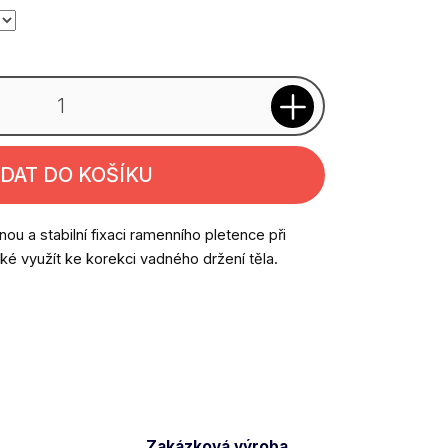
IDAT DO KOŠÍKU
ou a stabilní fixaci ramenního pletence při
 také využít ke korekci vadného držení těla.
Zakázková výroba