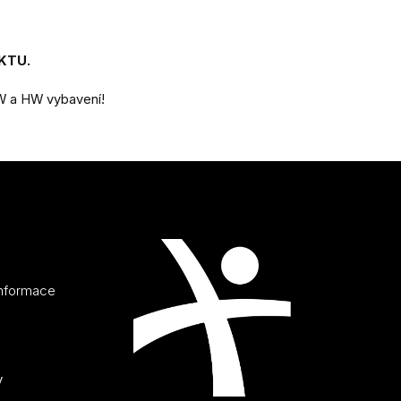
KTU.
SW a HW vybavení!
informace
y