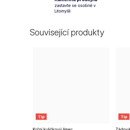
zastavte se osobně v
Litomyšli
Související produkty
Tmavě modrá
Písková (tělová)
Tip
Tip
Krční kuličkový límec
Zádová 