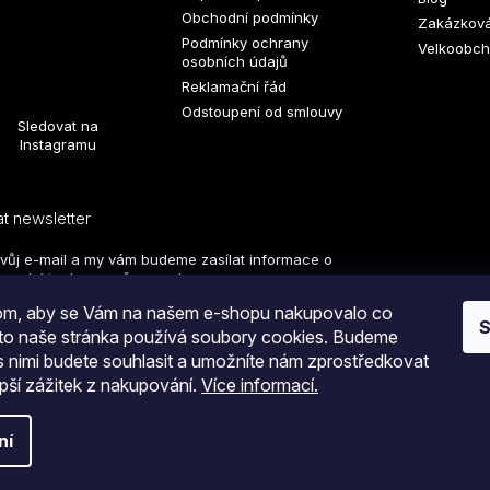
Obchodní podmínky
Zakázková
Podmínky ochrany
Velkoobch
osobních údajů
Reklamační řád
Odstoupení od smlouvy
Sledovat na
Instagramu
t newsletter
svůj e-mail a my vám budeme zasílat informace o
produktech na našem e-shopu.
hom, aby se Vám na našem e-shopu nakupovalo co
S
oto naše stránka používá soubory cookies. Budeme
 s nimi budete souhlasit a umožníte nám zprostředkovat
PŘIHLÁSIT SE
pší zážitek z nakupování.
Více informací.
tím na tlačítko
ODESLAT OBJEDNÁVKU
souhlasíte
a.
Upravit nastavení cookies
hodními podmínkami
i s podmínkami
zpracování
ní
ích údajů.