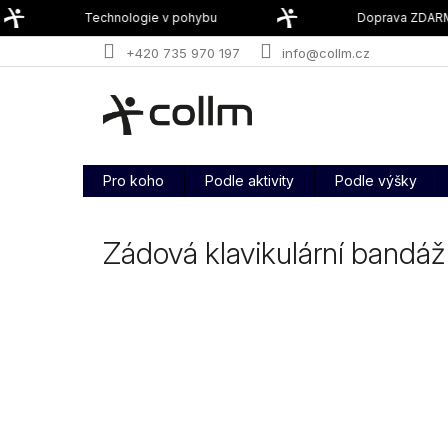
Přejít
Technologie v pohybu
Doprava ZDARMA
na
obsah
+420 735 970 197
info@collm.cz
Pro koho
Podle aktivity
Podle výšky
Zádová klavikulární bandá