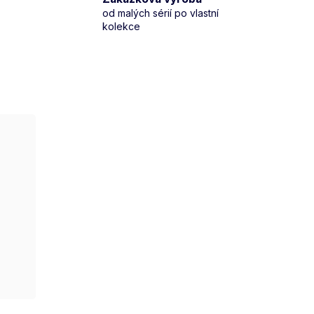
od malých sérií po vlastní
kolekce
Velikost M
Velikost L
Velikost XL