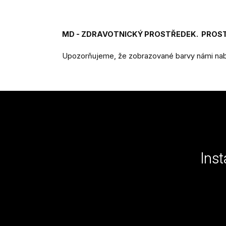
MD - ZDRAVOTNICKÝ PROSTŘEDEK. PROSTU
Upozorňujeme, že zobrazované barvy námi nabí
Z
á
p
a
Ins
t
í