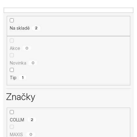
Na skladě
2
Akce
0
Novinka
0
Tip
1
Značky
COLLM
2
MAXIS
0