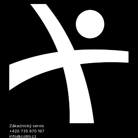
s
u
Zákaznický servis
+420 735 970 197
info@collm.cz