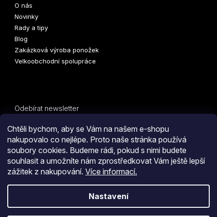
O nás
Novinky
Rady a tipy
Blog
Zakázková výroba ponožek
Velkoobchodní spolupráce
Odebírat newsletter
Vložte svůj e-mail a my vám budeme zasílat informace o
Chtěli bychom, aby se Vám na našem e-shopu
nových produktech na našem e-shopu.
nakupovalo co nejlépe. Proto naše stránka používá
soubory cookies. Budeme rádi, pokud s nimi budete
E-mail
PŘIHLÁSIT
souhlasit a umožníte nám zprostředkovat Vám ještě lepší
zážitek z nakupování.
Více informací.
SE
Kliknutím na tlačítko
ODESLAT OBJEDNÁVKU
souhlasíte
Nastavení
s
obchodními podmínkami
i s podmínkami
zpracování
Vytvořil Shoptet
osobních údajů.