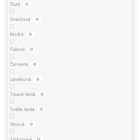
Žlutá
0
Oranžová
0
Modrá
0
Fialová
0
Červená
0
Limetková
0
Tmavě šedá
0
Světle šedá
0
Vínová
0
Tyrkysová
0