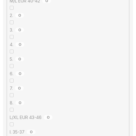
M/L EUR 40-42
0
2.
0
3.
0
4.
0
5.
0
6.
0
7.
0
8.
0
L/XL EUR 43-46
0
I. 35-37
0