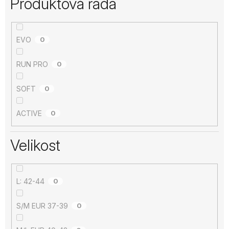
Produktová řada
EVO
0
RUN PRO
0
SOFT
0
ACTIVE
0
Velikost
L: 42-44
0
S/M EUR 37-39
0