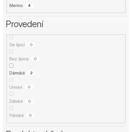
Merino
4
Provedení
Se špicí
0
Bez špice
0
Dámské
2
Unisex
0
Dětské
0
Pánské
0