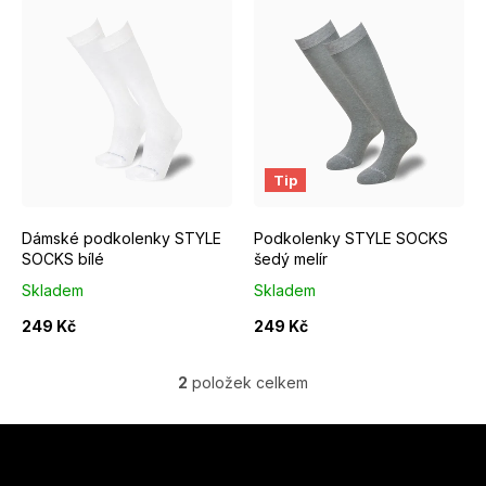
V
ý
p
i
s
p
Tip
r
Dámské podkolenky STYLE
Podkolenky STYLE SOCKS
o
SOCKS bílé
šedý melír
d
Skladem
Skladem
u
249 Kč
249 Kč
k
2
položek celkem
t
O
ů
v
Z
l
á