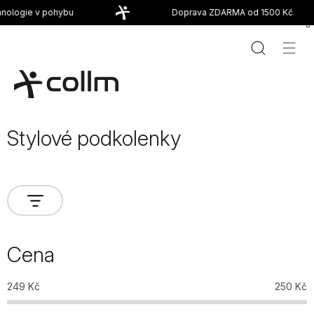
Přejít
ologie v pohybu
Doprava ZDARMA od 1500 Kč
na
obsah
Stylové podkolenky
Cena
249
Kč
250
Kč