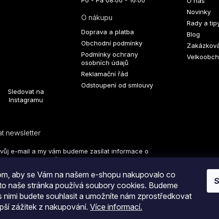
O nás
Novinky
O nákupu
Rady a tip
Doprava a platba
Blog
Obchodní podmínky
Zakázková
Podmínky ochrany
Velkoobch
osobních údajů
Reklamační řád
Odstoupení od smlouvy
Sledovat na
Instagramu
t newsletter
svůj e-mail a my vám budeme zasílat informace o
produktech na našem e-shopu.
hom, aby se Vám na našem e-shopu nakupovalo co
S
PŘIHLÁSIT
oto naše stránka používá soubory cookies. Budeme
 s nimi budete souhlasit a umožníte nám zprostředkovat
SE
pší zážitek z nakupování.
Více informací.
tím na tlačítko
ODESLAT OBJEDNÁVKU
souhlasíte