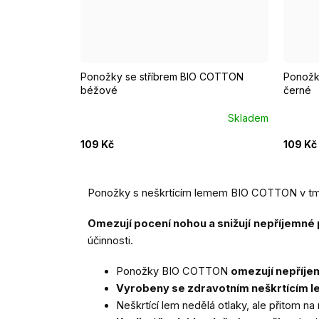
EUR 37 - 39
EUR 40 - 42
EUR 43 - 46
EUR 3
Ponožky se stříbrem BIO COTTON
Ponožk
béžové
černé
Skladem
109 Kč
109 Kč
Ponožky s neškrtícím lemem BIO COTTON v tmavě
Omezují pocení nohou a snižují
nepříjemné
účinnosti.
Ponožky BIO COTTON
omezují nepříje
Vyrobeny se zdravotním neškrtícím le
Neškrtící lem nedělá otlaky, ale přitom n