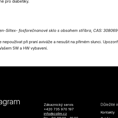
é pro diabetiky.
en-Siltex- fosforečnanové sklo s obsahem stříbra, CAS: 30806
nepoužívat při praní aviváže a nesušit na přímém slunci. Upozo
na Vašem SW a HW vybavení
.
tagram
Důležité 
Zákaznický servis
+420 735 970 197
Kontakty
info@collm.cz
Po - Pá 08:00 - 16:00