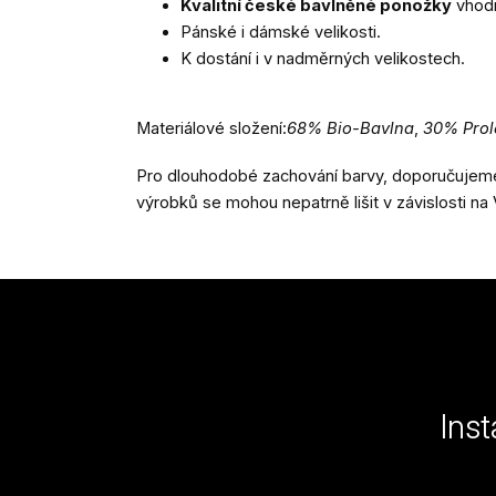
Kvalitní české bavlněné ponožky
vhodn
Pánské i dámské velikosti.
K dostání i v nadměrných velikostech.
Materiálové složení:
68% Bio-Bavlna
,
30% Prol
Pro dlouhodobé zachování barvy, doporučujeme 
výrobků se mohou nepatrně lišit v závislosti 
Z
á
p
a
Ins
t
í