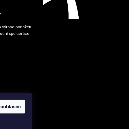
y
 výroba ponožek
odní spolupráce
ouhlasím