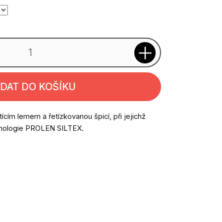
IDAT DO KOŠÍKU
cím lemem a řetízkovanou špicí, při jejichž
hnologie PROLEN SILTEX.