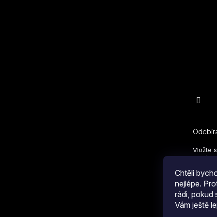
Odebíra
Vložte 
nových 
Chtěli byc
E-mail
nejlépe. Pr
rádi, pokud
Vám ještě le
Kliknu