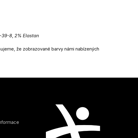
9-39-8
,
2% Elastan
rňujeme, že zobrazované barvy námi nabízených
informace