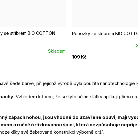
7 - 39
EUR 47 - 49
EUR 40 - 42
EUR 43 - 46
EUR 37 - 39
EUR 47 - 49
EUR 40 - 42
y se stříbrem BIO COTTON
Ponožky se stříbrem BIO COTTO
Skladem
109 Kč
 šedé barvě, při jejichž výrobě byla použita nanotechnologie Pr
 pachy
. Vzhledem k tomu, že se tyto účinné látky aplikují přímo na 
mný zápach nohou, jsou vhodné do uzavřené obuvi, mají vys
mem a ručně řetízkovanou špicí, která nezpůsobuje nepříje
a noze díky své žebrované konstrukci výborně drží.