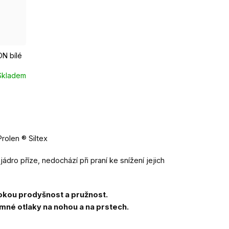
EUR 43 - 46
N bílé
Skladem
olen ® Siltex
jádro příze, nedochází při praní ke snížení jejich
okou prodyšnost a pružnost.
mné otlaky na nohou a na prstech.