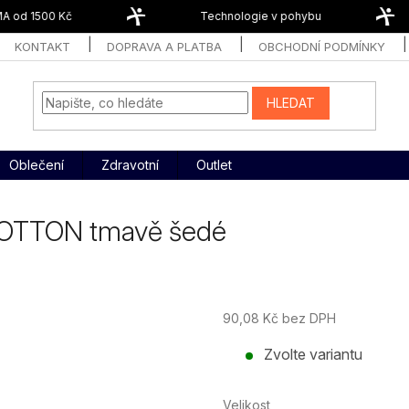
 od 1500 Kč
Technologie v pohybu
KONTAKT
DOPRAVA A PLATBA
OBCHODNÍ PODMÍNKY
HLEDAT
Oblečení
Zdravotní
Outlet
 COTTON tmavě šedé
90,08 Kč bez DPH
Měrná
Zvolte variantu
cena:
Velikost