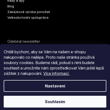
Rady a tipy
Blog
Zakázková výroba ponožek
Velkoobchodní spolupráce
Odebírat newsletter
Vložte svůj e-mail a my vám budeme zasílat informace o
Chtěli bychom, aby se Vám na našem e-shopu
nových produktech na našem e-shopu.
nakupovalo co nejlépe. Proto naše stránka používá
soubory cookies. Budeme rádi, pokud s nimi budete
E-mail
PŘIHLÁSIT
souhlasit a umožníte nám zprostředkovat Vám ještě lepší
zážitek z nakupování.
Více informací.
SE
Kliknutím na tlačítko
ODESLAT OBJEDNÁVKU
souhlasíte
Nastavení
s
obchodními podmínkami
i s podmínkami
zpracování
Vytvořil Shoptet
osobních údajů.
Souhlasím
Copyright 2026
COLLM.CZ
. Všechna práva vyhrazena.
Upravit
nastavení cookies