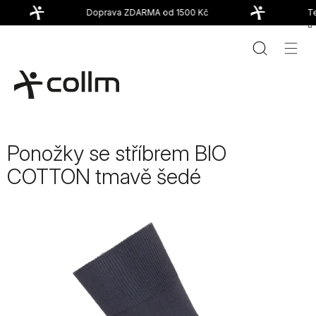
Přejít
Doprava ZDARMA od 1500 Kč
Te
na
obsah
Ponožky se stříbrem BIO
COTTON tmavě šedé