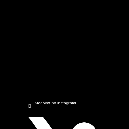
a
t
í
Sledovat na Instagramu