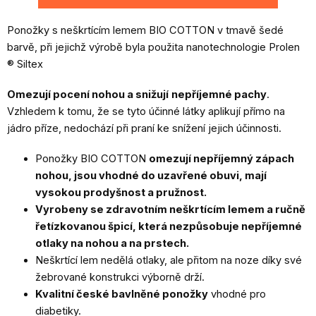
Ponožky s neškrtícím lemem BIO COTTON v tmavě šedé
barvě, při jejichž výrobě byla použita nanotechnologie Prolen
® Siltex
Omezují pocení nohou a snižují
nepříjemné pachy
.
Vzhledem k tomu, že se tyto účinné látky aplikují přímo na
jádro příze, nedochází při praní ke snížení jejich účinnosti.
Ponožky BIO COTTON
omezují nepříjemný zápach
nohou, jsou vhodné do uzavřené obuvi, mají
vysokou prodyšnost a pružnost.
Vyrobeny se zdravotním neškrtícím lemem a ručně
řetízkovanou špicí, která nezpůsobuje nepříjemné
otlaky na nohou a na prstech.
Neškrtící lem nedělá otlaky, ale přitom na noze díky své
žebrované konstrukci výborně drží.
Kvalitní české bavlněné ponožky
vhodné pro
diabetiky.