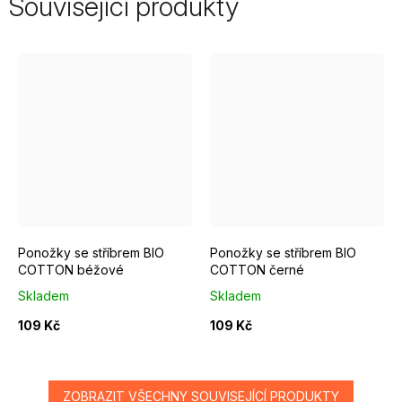
Související produkty
EUR 37 - 39
EUR 40 - 42
EUR 43 - 46
EUR 37 - 39
EUR 47 - 49
EUR 40 - 42
Ponožky se stříbrem BIO
Ponožky se stříbrem BIO
COTTON béžové
COTTON černé
Skladem
Skladem
109 Kč
109 Kč
ZOBRAZIT VŠECHNY SOUVISEJÍCÍ PRODUKTY