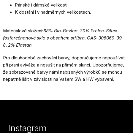
Pánské i dámské velikosti.
K dostání i v nadměrných velikostech.
Materiálové složení:
68% Bio-Bavlna
,
30% Prolen-Siltex-
fosforečnanové sklo s obsahem stříbra, CAS: 308069-39-
8
,
2% Elastan
Pro dlouhodobé zachování barvy, doporučujeme nepoužívat
při praní aviváže a nesušit na přímém slunci. Upozorňujeme,
že zobrazované barvy námi nabízených výrobků se mohou
nepatrně lišit v závislosti na Vašem SW a HW vybavení
.
Z
á
p
Instagram