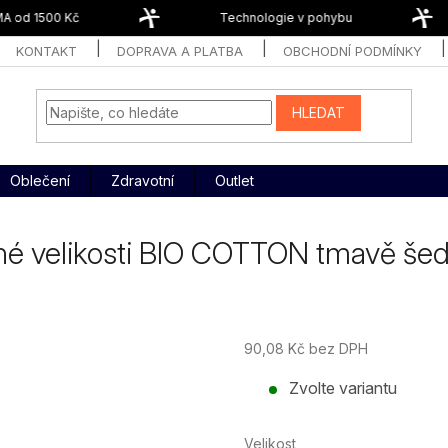
 od 1500 Kč
Technologie v pohybu
KONTAKT
DOPRAVA A PLATBA
OBCHODNÍ PODMÍNKY
HLEDAT
Oblečení
Zdravotní
Outlet
é velikosti BIO COTTON tmavě še
90,08 Kč bez DPH
Měrná
Zvolte variantu
cena:
Velikost