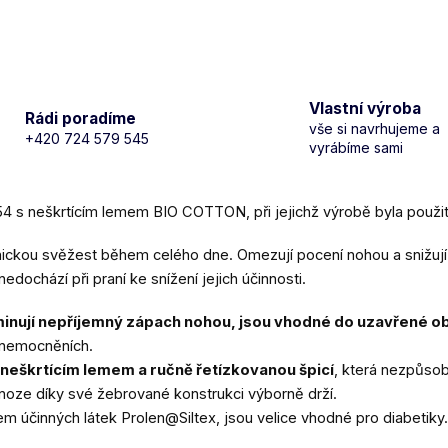
Vlastní výroba
Rádi poradíme
vše si navrhujeme a
+420 724 579 545
vyrábíme sami
 s neškrtícím lemem BIO COTTON, při jejichž výrobě byla použita
nickou svěžest během celého dne. Omezují pocení nohou a snižuj
 nedochází při praní ke snížení jejich účinnosti.
minují nepříjemný zápach nohou, jsou vhodné do uzavřené ob
 onemocněních.
neškrtícím lemem a ručně řetízkovanou špicí
, která nezpůsob
a noze díky své žebrované konstrukci výborně drží.
m účinných látek Prolen@Siltex, jsou velice vhodné pro diabetiky.