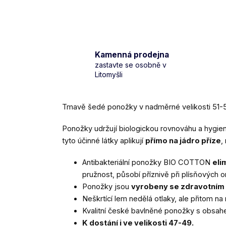
Kamenná prodejna
zastavte se osobně v
Litomyšli
Tmavě šedé ponožky v nadměrné velikosti 51-54
Ponožky udržují
biologickou rovnováhu a hygie
tyto účinné látky aplikují
přímo na jádro příze
,
Antibakteriální ponožky BIO COTTON
eli
pružnost, působí příznivě při plísňových
Ponožky jsou
vyrobeny se zdravotním 
Neškrtící lem nedělá otlaky, ale přitom n
Kvalitní české bavlněné ponožky s obsahe
K dostání i ve velikosti 47-49.